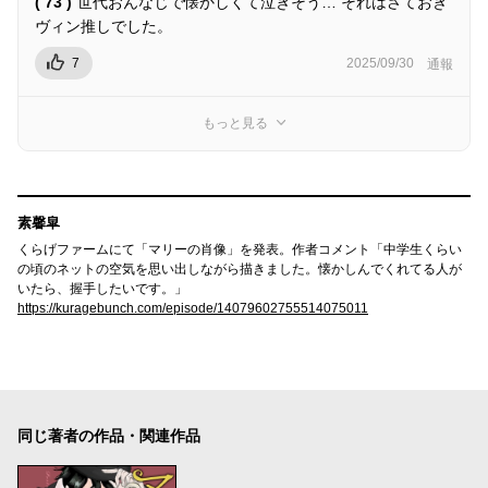
( 73 )
世代おんなじで懐かしくて泣きそう… それはさておき
ヴィン推しでした。
7
2025/09/30
通報
もっと見る
素馨皐
くらげファームにて「マリーの肖像」を発表。作者コメント「中学生くらい
の頃のネットの空気を思い出しながら描きました。懐かしんでくれてる人が
いたら、握手したいです。」
https://kuragebunch.com/episode/14079602755514075011
同じ著者の作品・関連作品