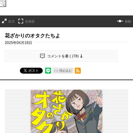
拡大
全画面
移動
花ざかりのオタクたちよ
2025年04月18日
コメントを書く(
78
)
RSSフィード
ポスト
埋め込む