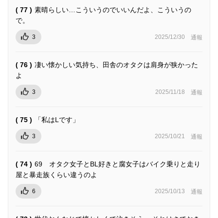
( 77 )
素晴らしい…こういうのでいいんだよ、こういうの
で。
3
2025/12/30
通報
( 76 )
凄い懐かしい気持ち、田舎のオタクは肩身が狭かった
よ
3
2025/11/18
通報
( 75 )
「私はLです」
3
2025/10/21
通報
( 74 )
69 オタク女子とBL好きと腐女子はバイク乗りと走り
屋と暴走族くらい違うのよ
6
2025/10/13
通報