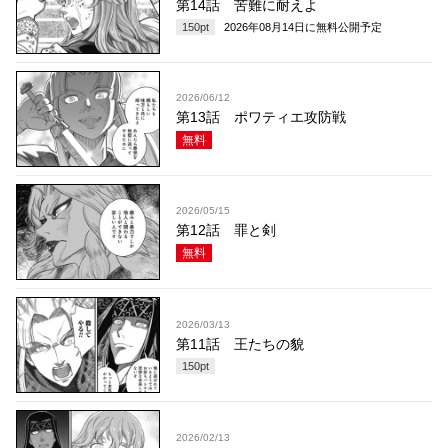
第14話 苦難に耐えよ
150
pt
2026年08月14日
に無料公開予定
2026/06/12
第13話 ポワティエ攻防戦
無料
2026/05/15
第12話 罪と剣
無料
2026/03/13
第11話 王たちの貌
150
pt
2026/02/13