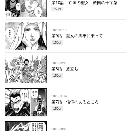
第10話 亡国の聖女、救国の十字架
150
pt
2026/01/09
第9話 魔女の馬車に乗って
150
pt
2025/12/12
第8話 旅立ち
150
pt
2025/11/14
第7話 信仰のあるところ
150
pt
2025/10/10