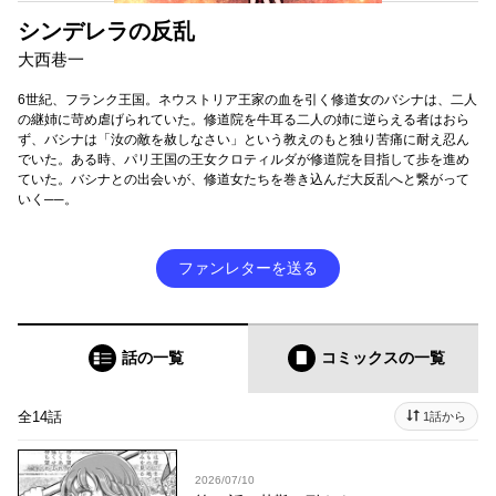
シンデレラの反乱
大西巷一
6世紀、フランク王国。ネウストリア王家の血を引く修道女のバシナは、二人
の継姉に苛め虐げられていた。修道院を牛耳る二人の姉に逆らえる者はおら
ず、バシナは「汝の敵を赦しなさい」という教えのもと独り苦痛に耐え忍ん
でいた。ある時、パリ王国の王女クロティルダが修道院を目指して歩を進め
ていた。バシナとの出会いが、修道女たちを巻き込んだ大反乱へと繋がって
いく──。
ファンレターを送る
話の一覧
コミックス
の一覧
全14話
1話から
2026/07/10