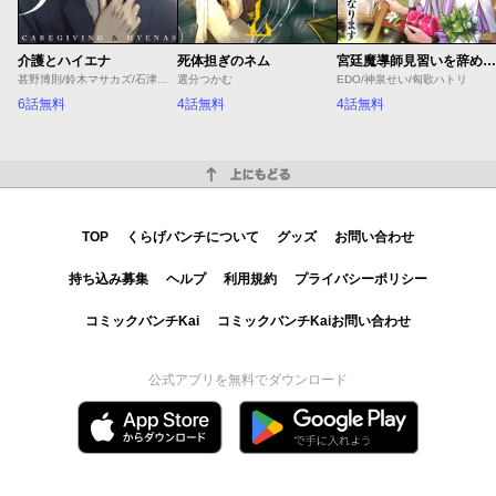
介護とハイエナ
死体担ぎのネム
宮廷魔導師見習いを辞めて、魔法アイテム職人になります
甚野博則/鈴木マサカズ/石津のぞみ
選分つかむ
EDO/神泉せい/匈歌ハトリ
6話無料
4話無料
4話無料
上にもどる
TOP
くらげバンチについて
グッズ
お問い合わせ
持ち込み募集
ヘルプ
利用規約
プライバシーポリシー
コミックバンチKai
コミックバンチKaiお問い合わせ
公式アプリを無料でダウンロード