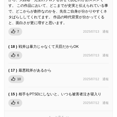
す。 この作品において、どこまでが史実と伝えられている事
で、どこからが創作なのかを、先生ご自身が分かりやすくネ
タばらししてくれてます。 作品の時代背景が分かってくる
と、面白さが更に増すと思います。
7
2025/07/13
通報
( 18 )
戦斧は暴力じゃなくて天罰だからOK
6
2025/07/13
通報
( 17 )
最悪戦斧があるから
10
2025/07/12
通報
( 15 )
相手をPTSDにしないと。いつも被害者泣き寝入り
6
2025/07/12
通報