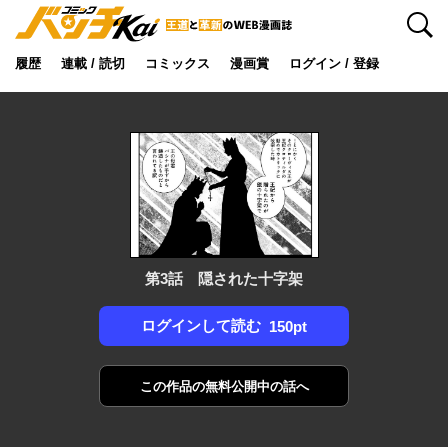
検索
履歴
連載 / 読切
コミックス
漫画賞
ログイン / 登録
第3話 隠された十字架
ログインして読む
150pt
この作品の
無料公開中の話へ