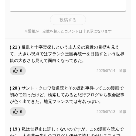
投稿する
※通報が一定数を超えたコメントは非表示になります
( 21 )
反乱と十字架探しという主人公の直近の目標も見え
て、大きい視点ではフランク王国再統一を目指すという世界
観の大きさも見えて面白くなってきた。
6
2025/07/14
通報
( 20 )
サント・クロワ修道院とその反乱事件ってこの漫画で
初めて知ったけど、検索してみると紀行ブログやら教会記事
が色々出てきた。地元フランスでは有名っぽい。
6
2025/07/13
通報
( 19 )
私は世界史に詳しくないのですが、この漫画を読んで
から、大西巷一先生のブログも併せて読むのがおススメで