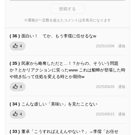
投稿する
※通報が一定数を超えたコメントは非表示になります
( 36 )
面白い！ てか、もう李儒に任せるなw
4
2025/10/06
通報
( 35 )
民家から略奪しただと…！？からの、そういう問題
か？とかリアクションに笑ったwww これは貂蝉が登場した時
や焼き払って住処を変える時とか期待w
4
2025/09/26
通報
( 34 )
こんな虚しい「美味い」を見たことない
4
2025/09/15
通報
( 33 )
董卓「こうすればええんやない？」→李儒「お任せ