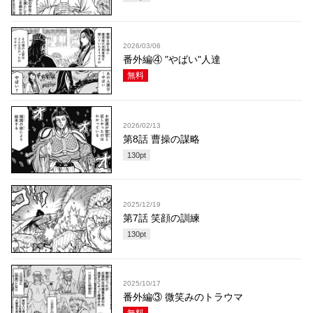
2026/03/06
番外編④ "やばい"人達
無料
2026/02/13
第8話 曹操の謀略
130
pt
2025/12/19
第7話 笑顔の訓練
130
pt
2025/10/17
番外編③ 微笑みのトラウマ
無料