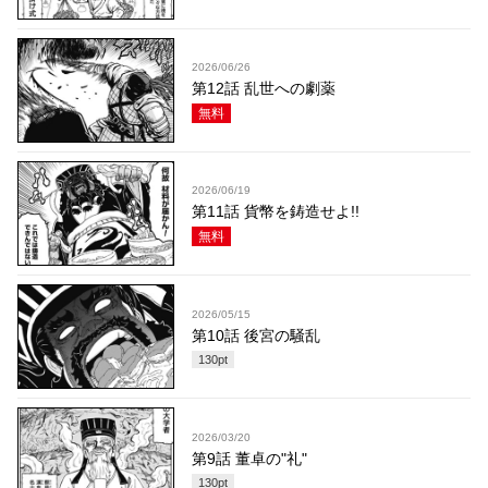
2026/06/26
第12話 乱世への劇薬
無料
2026/06/19
第11話 貨幣を鋳造せよ!!
無料
2026/05/15
第10話 後宮の騒乱
130
pt
2026/03/20
第9話 董卓の"礼"
130
pt