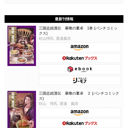
最新刊情報
三国志凶漢伝 暴喰の董卓 1巻 (バンチコミッ
クス)
杉山惇氏, 渡邉義浩
三国志凶漢伝 暴喰の董卓 ２ (バンチコミック
ス)
杉山 惇氏, 渡邉 義浩