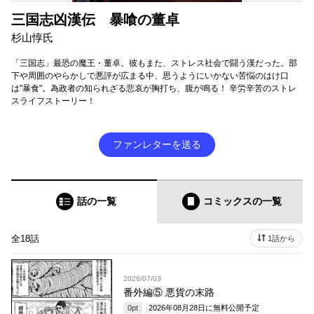
三国志凶漢伝 暴喰の董卓
杉山惇氏
「三国志」最恐の魔王・董卓。彼もまた、ストレス社会で闘う漢だった。部
下や周囲のやらかしで悪評が広まる中、思うようにいかない苦悩のはけ口
は"暴食"。為政者の知られざる悲哀が胸打ち、腹が鳴る！ 辛労辛苦のストレ
スライフストーリー！
ファンレターを送る
話の一覧
コミックス
の一覧
全18話
1話から
2026/07/03
番外編⑤ 悪貨の末路
0
pt
2026年08月28日
に無料公開予定