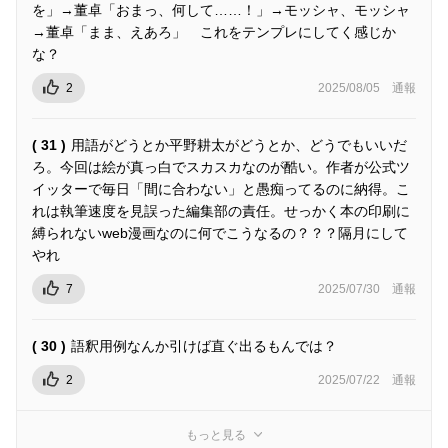
を」→董卓「おまっ、何して……！」→モッシャ、モッシャ
→董卓「まま、えあろ」 これをテンプレにしてく感じか
な？
2
2025/08/05
通報
( 31 )
用語がどうとか平野耕太がどうとか、どうでもいいだ
ろ。今回は絵が真っ白でスカスカなのが酷い。作者が公式ツ
イッターで毎日「間に合わない」と愚痴ってるのに納得。こ
れは執筆速度を見誤った編集部の責任。せっかく本の印刷に
縛られないweb漫画なのに何でこうなるの？？？隔月にして
やれ
7
2025/07/30
通報
( 30 )
語釈用例なんか引けば直ぐ出るもんでは？
2
2025/07/22
通報
もっと見る