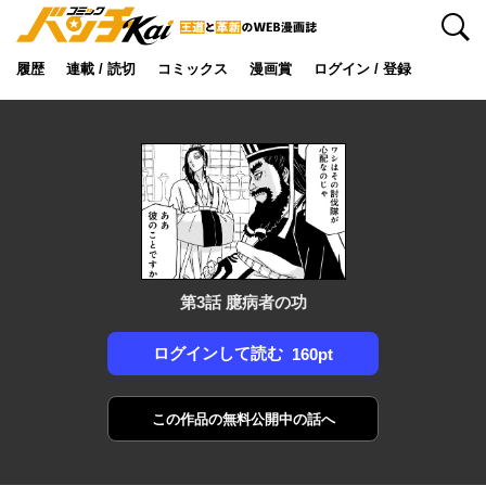
検索
履歴
連載 / 読切
コミックス
漫画賞
ログイン / 登録
第3話 臆病者の功
ログインして読む
160pt
この作品の
無料公開中の話へ