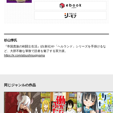
杉山惇氏
『帝国貴族の剣闘士生活』(白泉社)や「ヘルランド」シリーズを手掛けるな
ど、大胆不敵な筆致で読者を魅了する実力派。
https://x.com/atsushisugiyama
同じジャンルの作品