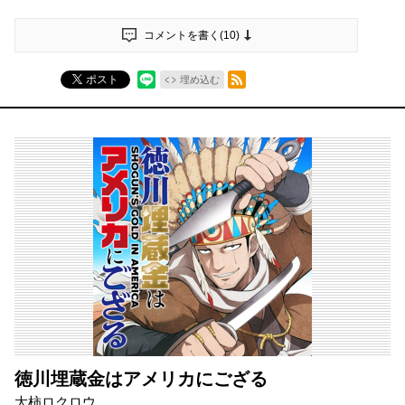
コメントを書く(
10
)
RSSフィード
ポスト
埋め込む
徳川埋蔵金はアメリカにござる
大柿ロクロウ