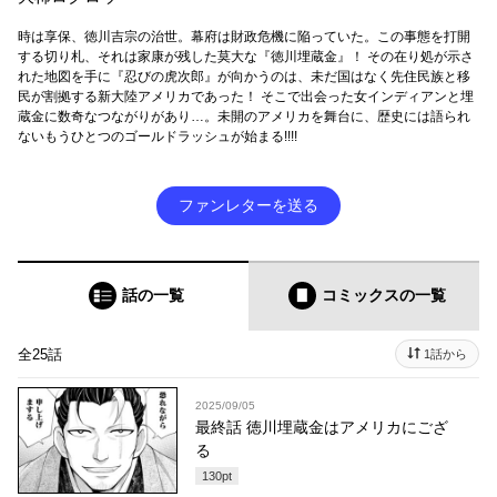
時は享保、徳川吉宗の治世。幕府は財政危機に陥っていた。この事態を打開
する切り札、それは家康が残した莫大な『徳川埋蔵金』！ その在り処が示さ
れた地図を手に『忍びの虎次郎』が向かうのは、未だ国はなく先住民族と移
民が割拠する新大陸アメリカであった！ そこで出会った女インディアンと埋
蔵金に数奇なつながりがあり…。未開のアメリカを舞台に、歴史には語られ
ないもうひとつのゴールドラッシュが始まる!!!!
ファンレターを送る
話の一覧
コミックス
の一覧
全25話
1話から
2025/09/05
最終話 徳川埋蔵金はアメリカにござ
る
130
pt