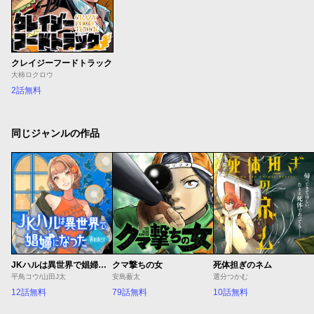
クレイジーフードトラック
大柿ロクロウ
2話無料
同じジャンルの作品
JKハルは異世界で娼婦になった Winter
クマ撃ちの女
死体担ぎのネム
平鳥コウ/山田J太
安島薮太
選分つかむ
12話無料
79話無料
10話無料