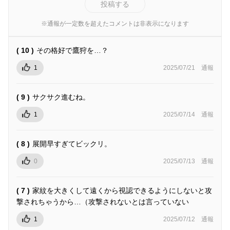
投稿する
※通報が一定数を超えたコメントは非表示になります
( 10 )
その格好で鷹狩を…？
1
2025/07/21
通報
( 9 )
サクサク進むね。
1
2025/07/14
通報
( 8 )
展開早すぎてビックリ。
0
2025/07/13
通報
( 7 )
家紋を大きくして遠くから視認できるようにしないと攻
撃されちゃうから…（攻撃されないとは言っていない
1
2025/07/12
通報