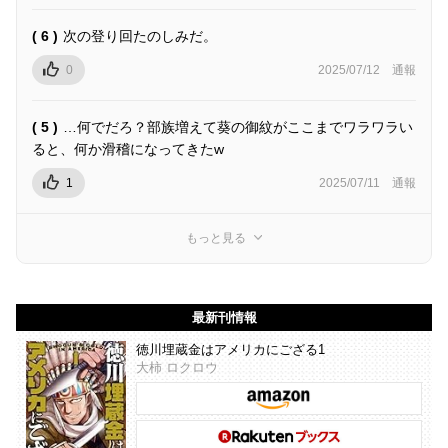
( 6 )
次の登り回たのしみだ。
0
2025/07/12
通報
( 5 )
…何でだろ？部族増えて葵の御紋がここまでワラワラい
ると、何か滑稽になってきたw
1
2025/07/11
通報
もっと見る
最新刊情報
徳川埋蔵金はアメリカにござる1
大柿 ロクロウ