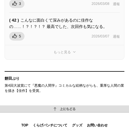
3
2026/03/08
通報
( 42 )
こんなに面白くて深みがあるのに佳作な
の……！？！？！？ 最高でした、次回作も気になる。
5
2026/03/07
通報
もっと見る
餅田ぷり
第4回大波賞にて『悪魔の人間学』コミカルな絵柄ながらも、重厚な人間の業
を描き【佳作】を受賞。
上にもどる
TOP
くらげバンチについて
グッズ
お問い合わせ