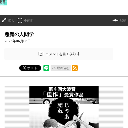
拡大
全画面
移動
悪魔の人間学
2025年06月06日
コメントを書く(
47
)
RSSフィード
ポスト
埋め込む