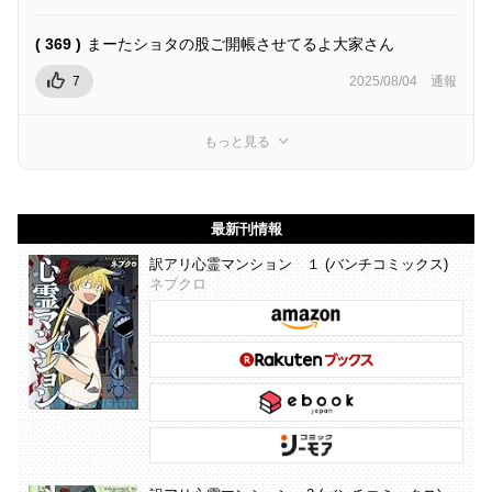
( 369 )
まーたショタの股ご開帳させてるよ大家さん
7
2025/08/04
通報
もっと見る
最新刊情報
訳アリ心霊マンション １ (バンチコミックス)
ネブクロ