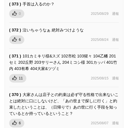
( 373 )
手首は入るのか？
0
2025/08/29
通報
( 372 )
泣いちゃうなぁ 絶対みつけような
6
2025/08/24
通報
( 371 )
101カミキリ様&スズ 102市松 103猩々 104乙幡 201
セミ 202丘野 203サリーさん 204ミコシ様 301カッパ 401竹
内 403有希 404大家&ツヅミ
11
2025/08/15
通報
( 370 )
大家さんは店子との約束は必ず守る性格で出来ないこ
とは絶対に口にしないけど、「あの世まで探しに行く」と約
束したということは、（日帰りで）あの世に行く手段を知っ
ているとか持っているということ？
6
2025/08/07
通報