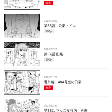
無料
2026/03/03
第58話 公衆トイレ
100
pt
2026/02/10
第57話 山姥
100
pt
2026/01/20
番外編 404号室の日常
無料
2025/12/30
第56話 マッスル竹内 再来