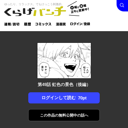
検索
火曜と
ゆったり、リラックス。でもけっこう刺激的。
くらげバンチ
金曜正
ログイン /
午に更
登録
新中！
連載/読
履
コミック
漫画
切
歴
ス
賞
第49話 虹色の景色（後編）
ログインして読む
70pt
この作品の
無料公開中の話へ