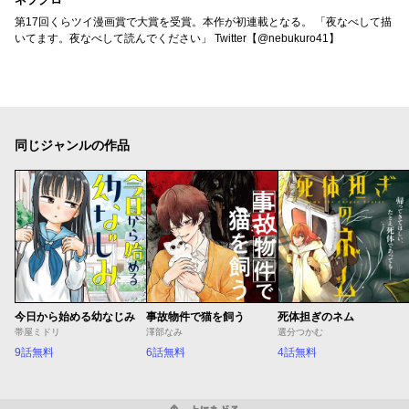
第17回くらツイ漫画賞で大賞を受賞。本作が初連載となる。 「夜なべして描
いてます。夜なべして読んでください」 Twitter【@nebukuro41】
同じジャンルの作品
今日から始める幼なじみ
事故物件で猫を飼う
死体担ぎのネム
帯屋ミドリ
澤部なみ
選分つかむ
9話無料
6話無料
4話無料
上にもどる