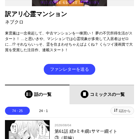
訳アリ心霊マンション
ネブクロ
東雲薫は一念発起して、中古マンションを一棟買い！ 夢の不労所得生活がス
タート！ …と思いきや、マンションでは心霊現象が多発して入居者はゼロ
に…!? それならいっそ、霊を住まわせちゃえばよくね？ くらツイ漫画賞で大
賞を受賞した注目作、連載スタート！
ファンレターを送る
話の一覧
コミックス
の一覧
74 - 25
24 - 1
1話から
2026/08/04
第61話 繧ｫミキ繝ｪサマー繝イト
③（前編）