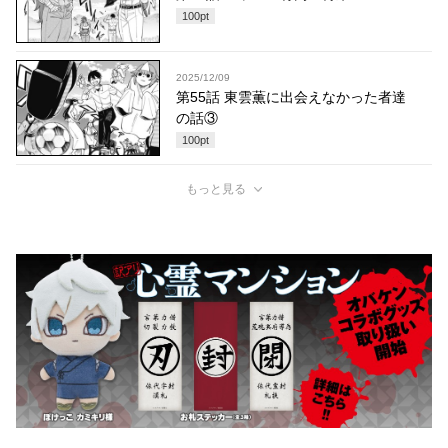
100
pt
2025/12/09
第55話 東雲薫に出会えなかった者達
の話③
100
pt
もっと見る