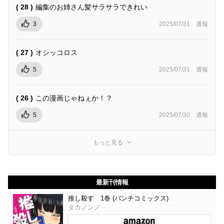
( 28 )
編集のお姉さん髪サラサラできれい
3
2025/07/31
通報
( 27 )
オシッコロス
5
2025/07/31
通報
( 26 )
この漫画じゃねぇか！？
5
2025/07/30
通報
もっと見る
最新刊情報
推し殺す 1巻 (バンチコミックス)
タカノンノ