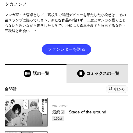
タカノンノ
マンガ家・大森卓として、高校生で鮮烈デビューを果たした小松悠は、その
後スランプに陥ってしまう。新たな作品を描けず、二度とマンガを描くこと
もないと思いながら進学した大学で、小松は大森卓を殺すと宣言する女性・
三秋縁と出会い…？
ファンレターを送る
話の一覧
コミックス
の一覧
全33話
1話から
2025/12/25
最終回 Stage of the ground
130
pt