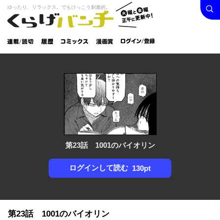
検索
火曜と
ゆったり、リラックス。でもけっこう刺激的。
くらげバンチ
金曜正
ログイン /
午に更
登録
新中！
連載/読
履
コミック
漫画
切
歴
ス
賞
第23話 1001のバイオリン
ログインして読む
130pt
第23話 1001のバイオリン