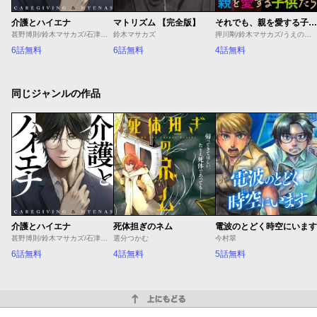
介護とハイエナ
マトリズム 【完全版】
それでも、親を愛する子供たち
甚野博則/鈴木マサカズ/石津のぞみ
鈴木マサカズ
押川剛/鈴木マサカズ/うえのともや
6話無料
6話無料
4話無料
同じジャンルの作品
介護とハイエナ
死体担ぎのネム
電波のとどく時空にいます
甚野博則/鈴木マサカズ/石津のぞみ
選分つかむ
今村翠
6話無料
4話無料
5話無料
上にもどる