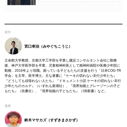
原作
宮口幸治（みやぐちこうじ）
立命館大学教授。京都大学工学部を卒業し建設コンサルタント会社に勤務
後、神戸大学医学部を卒業。児童精神科医として精神科病院や医療少年院に
勤務、2016年より現職。困っている子どもたちの支援を行う「日本COG-TR
学会」を主宰。医学博士。主な著書に『ケーキの切れない非行少年たち』
『どうしても頑張れない人たち』『ドキュメント小説 ケーキの切れない非行
少年たちのカルテ』（いずれも新潮社）、『境界知能とグレーゾーンの子ど
もたち』（扶桑社）、『境界知能の子どもたち』（SB新書）など。
漫画
鈴木マサカズ（すずきまさかず）