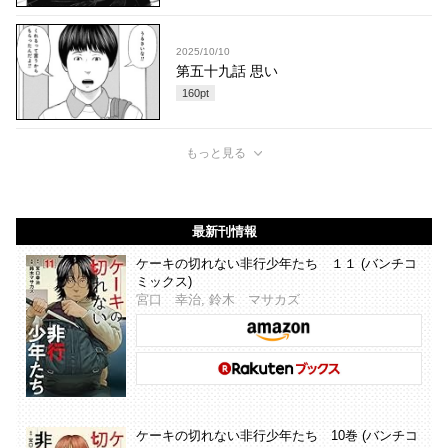
2025/10/10
第五十九話 思い
160
pt
もっと見る
最新刊情報
ケーキの切れない非行少年たち １１ (バンチコ
ミックス)
宮口 幸治, 鈴木 マサカズ
ケーキの切れない非行少年たち 10巻 (バンチコ