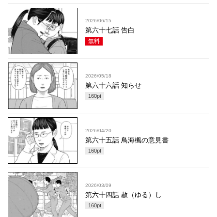
2026/06/15
第六十七話 告白
無料
2026/05/18
第六十六話 知らせ
160
pt
2026/04/20
第六十五話 鳥海楓の意見書
160
pt
2026/03/09
第六十四話 赦（ゆる）し
160
pt