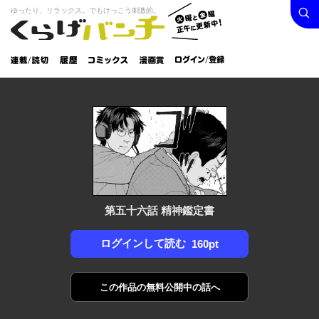
検索
火曜と
ゆったり、リラックス。でもけっこう刺激的。
くらげバンチ
金曜正
ログイン /
午に更
登録
新中！
連載/読
履
コミック
漫画
切
歴
ス
賞
第五十六話 精神鑑定書
ログインして読む
160pt
この作品の
無料公開中の話へ