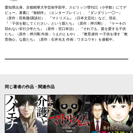
愛知県出身。京都精華大学芸術学部卒。スピリッツ増刊21（小学館）にてデ
ビュー。著書に『無頼侍』（エンターブレイン）、『ダンダリン一◯一』
（原作：田島隆/講談社）、『マトリズム』（日本文芸社）など。現在、
『「子供を殺してください」という親たち』（原作：押川剛）、『ケーキの
切れない非行少年たち』（原作：宮口幸治）、『それでも、親を愛する子供
たち』（原作：押川剛 作画：うえのともや）、『教育虐待 ー子供を壊す「教
育熱心」な親たち』（原作：石井光太 作画：ワダユウキ）を連載中。
同じ著者の作品・関連作品