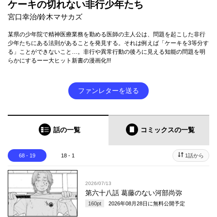
ケーキの切れない非行少年たち
宮口幸治/鈴木マサカズ
某県の少年院で精神医療業務を勤める医師の主人公は、問題を起こした非行
少年たちにある法則があることを発見する。それは例えば「ケーキを3等分す
る」ことができないこと…。非行や異常行動の後ろに見える知能の問題を明
らかにするーー大ヒット新書の漫画化!!!
ファンレターを送る
話の一覧
コミックス
の一覧
68 - 19
18 - 1
1話から
2026/07/13
第六十八話 葛藤のない河部尚弥
160
pt
2026年08月28日
に無料公開予定