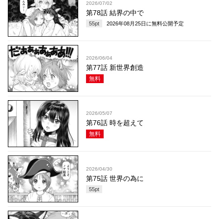
2026/07/02
第78話 結界の中で
55
pt
2026年08月25日
に無料公開予定
2026/06/04
第77話 新世界創造
無料
2026/05/07
第76話 時を超えて
無料
2026/04/30
第75話 世界の為に
55
pt