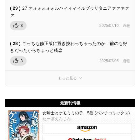
( 29 )
27 オォォォォォルハィィィィルブゥリタニアァァァァ
ァ
3
2025/07/10
通報
( 28 )
こっちも修正版に置き換わっちゃったのか…前のも好
きだったからちょっと残念
3
2025/07/06
通報
もっと見る
最新刊情報
女騎士とケモミミの子 5巻 (バンチコミックス)
たーぼえんじん