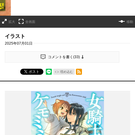
拡大
全画面
移動
イラスト
2025年07月01日
コメントを書く(
33
)
RSSフィード
ポスト
埋め込む