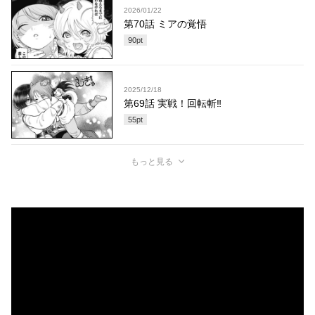
2026/01/22
第70話 ミアの覚悟
90
pt
2025/12/18
第69話 実戦！回転斬‼
55
pt
もっと見る