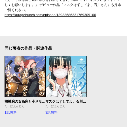
しくお願いします。」 デビュー作品『マスクはずしてよ、石川さん』も是非
ご覧ください。
https://kuragebunch.com/episode/13933686331769309100
同じ著者の作品・関連作品
機械腕の女画家と小さな助手
マスクはずしてよ、石川さん
たーぼえんじん
たーぼえんじん
1話無料
3話無料