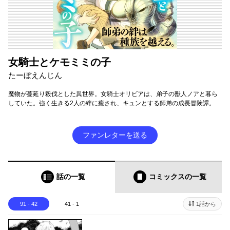
女騎士とケモミミの子
たーぼえんじん
魔物が蔓延り殺伐とした異世界。女騎士オリビアは、弟子の獣人ノアと暮ら
していた。強く生きる2人の絆に癒され、キュンとする師弟の成長冒険譚。
ファンレターを送る
話の一覧
コミックス
の一覧
91 - 42
41 - 1
1話から