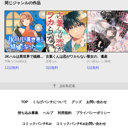
同じジャンルの作品
JKハルは異世界で娼婦になった Winter
古葉くんは恋がワカらない
聖女の、遺産
平鳥コウ/山田J太
正青コム
六つ花えいこ/和花
12話無料
3話無料
1話無料
上にもどる
TOP
くらげバンチについて
グッズ
お問い合わせ
持ち込み募集
ヘルプ
利用規約
プライバシーポリシー
コミックバンチKai
コミックバンチKaiお問い合わせ