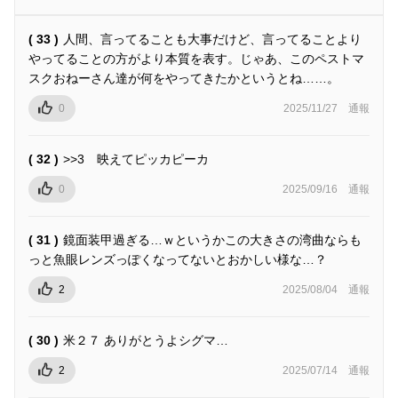
( 33 )
人間、言ってることも大事だけど、言ってることより
やってることの方がより本質を表す。じゃあ、このペストマ
スクおねーさん達が何をやってきたかというとね……。
0
2025/11/27
通報
( 32 )
>>3 映えてピッカピーカ
0
2025/09/16
通報
( 31 )
鏡面装甲過ぎる…ｗというかこの大きさの湾曲ならも
っと魚眼レンズっぽくなってないとおかしい様な…？
2
2025/08/04
通報
( 30 )
米２７ ありがとうよシグマ…
2
2025/07/14
通報