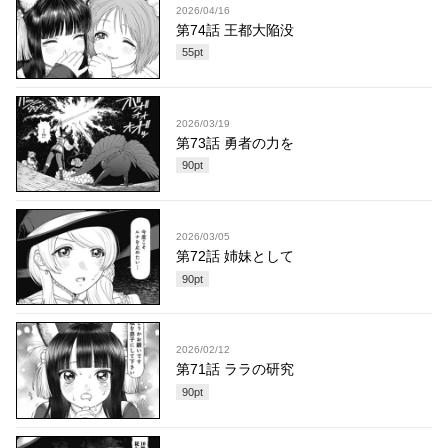
2026/04/16
第74話 王都大陥没
55
pt
2026/03/19
第73話 勇者の力を
90
pt
2026/03/05
第72話 姉妹として
90
pt
2026/02/12
第71話 ララの研究
90
pt