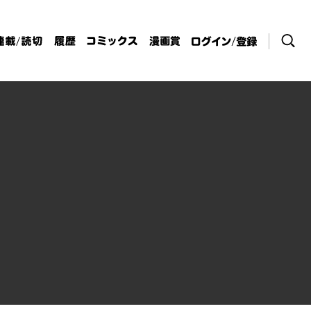
検索
連載/読切
履歴
コミックス
漫画賞
ログイン / 登
録