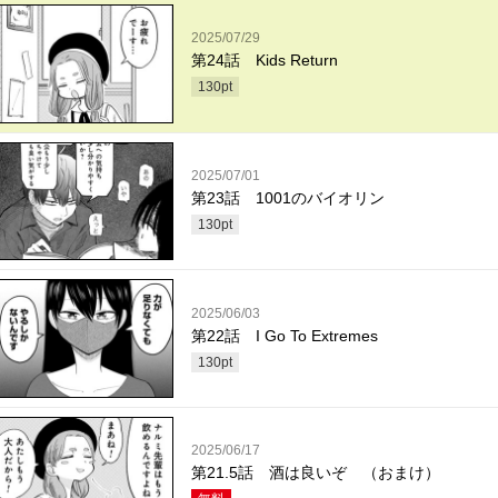
2025/07/29
第24話 Kids Return
130
pt
2025/07/01
第23話 1001のバイオリン
130
pt
2025/06/03
第22話 I Go To Extremes
130
pt
2025/06/17
第21.5話 酒は良いぞ （おまけ）