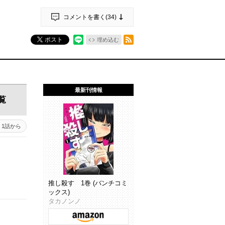
コメントを書く(
34
)
RSSフィード
ポスト
埋め込む
最新刊情報
覧
1話から
推し殺す 1巻 (バンチコミ
ックス)
タカノンノ