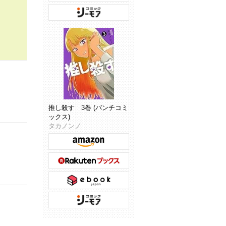
推し殺す 3巻 (バンチコミ
ックス)
タカノンノ