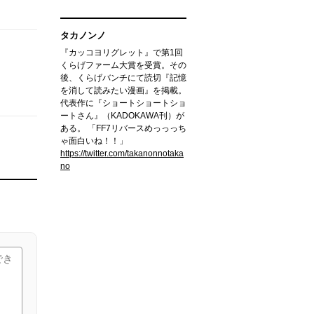
タカノンノ
『カッコヨリグレット』で第1回
くらげファーム大賞を受賞。その
後、くらげバンチにて読切『記憶
を消して読みたい漫画』を掲載。
代表作に『ショートショートショ
ートさん』（KADOKAWA刊）が
ある。 「FF7リバースめっっっち
ゃ面白いね！！」
https://twitter.com/takanonnotaka
no