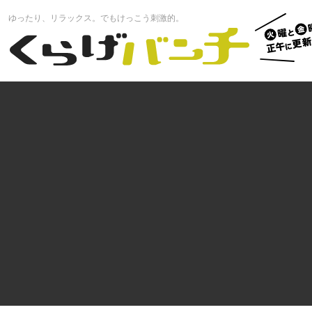
火曜と
ゆったり、リラックス。でもけっこう刺激的。
曜正午
くらげバンチ
更新中