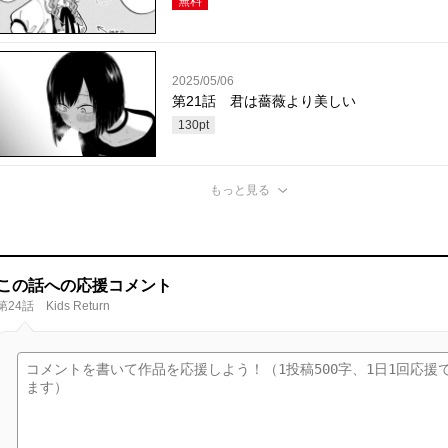
無料
2025/05/06
第21話 君は薔薇より美しい
130
pt
もっと見る
この話への応援コメント
第24話 Kids Return