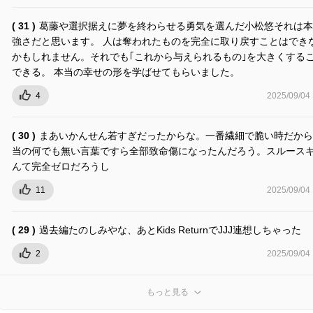
( 31 )
葛藤や選択据えに夢を終わらせる勇気を選んだ小松悠それは本
強さだと思います。 人は奪われたものを完全に取り戻すことはでき
かもしれません。それでも｢これから与えられるもの｣を大きくする
できる。 本当の幸せの形を学ばせてもらいました。
4
2025/09/04
( 30 )
まあいかんせん若すぎだったからな。一番繊細で脆い時だから
当の何でも無い言葉ですら全部致命傷になったんだろう。スルース
んて完全ゼロだろうし
11
2025/09/04
( 29 )
過去編たのしみやな、あとKids ReturnでJJJ連想しちゃった
2
2025/09/04
もっと見る