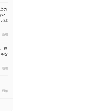
当の
ない
ことは
通報
、担
キルな
通報
通報