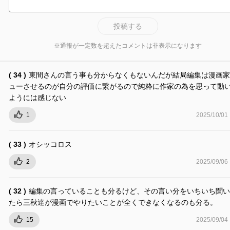
投稿する
※通報が一定数を超えたコメントは非表示になります
( 34 )
東間さんの言う事も分からなくもないんだが結局編集は漫画家
ューさせるのが自分の評価に繋がるので純粋に作家の為を思って動
ようには感じない
1
2025/10/01
( 33 )
オシッコロス
2
2025/09/06
( 32 )
編集の言っていることも分るけど、その言い分をいちいち聞い
たら三秋達が漫画でやりたいことが全くできなくなるのも分る。
15
2025/09/04