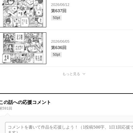
2026/06/12
第637回
50
pt
2026/06/05
第636回
50
pt
もっと見る
この話への応援コメント
第591回