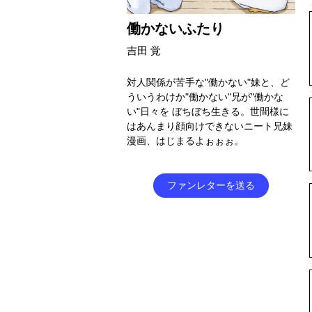
働かないふたり
吉田 覚
対人関係が苦手な"働かない"妹と、ど
ういうわけか"働かない"兄が"働かな
い"日々を ぼちぼち生きる。世間様に
はあんまり顔向けできないニート兄妹
漫画、はじまるよぉぉぉ。
ファンレターを送る