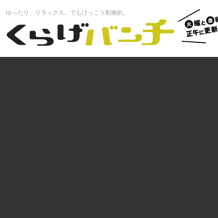
火曜と
ゆったり、リラックス。でもけっこう刺激的。
曜正午
くらげバンチ
更新中