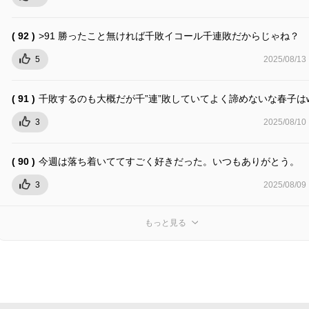
( 92 )
>91 勝ったこと無ければ千敗イコール千連敗だからじゃね？
5
2025/08/13
( 91 )
千敗するのも大概だが千”連”敗していてよく諦めないな春子は
3
2025/08/10
( 90 )
今週は落ち着いててすごく好きだった。いつもありがとう。
3
2025/08/09
もっと見る