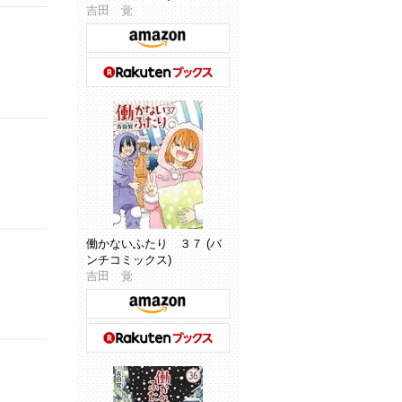
吉田 覚
働かないふたり ３７ (バ
ンチコミックス)
吉田 覚