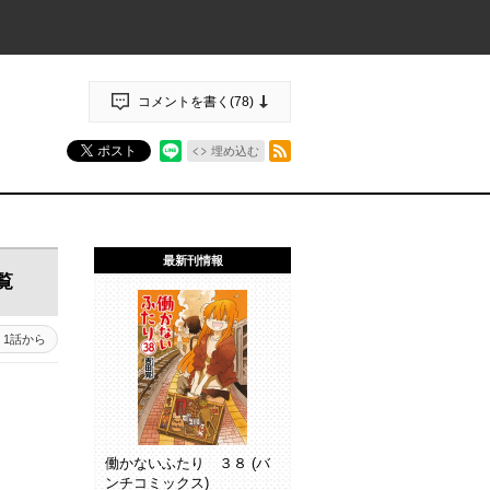
コメントを書く(
78
)
RSSフィード
ポスト
埋め込む
最新刊情報
覧
5 - 46
1話から
45 - 1
働かないふたり ３８ (バ
ンチコミックス)