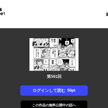
金
に
！
第591回
50pt
ログインして読む
この作品の
無料公開中の話へ