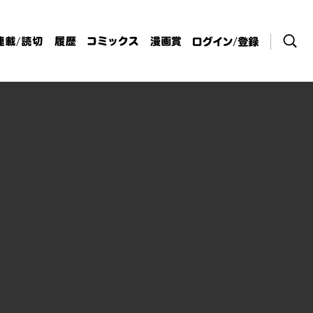
検索
連載/読切
履歴
コミックス
漫画賞
ログイン / 登
録