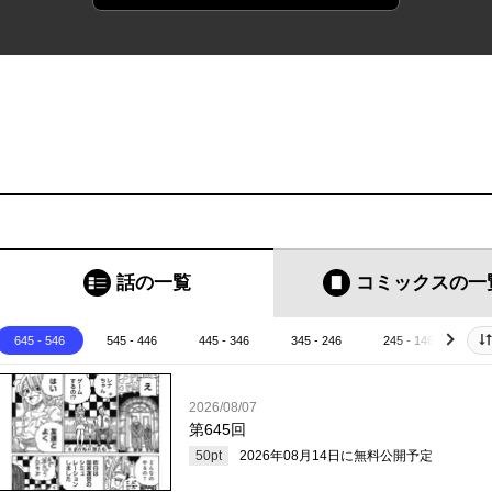
話の一覧
コミックス
の一
645 - 546
545 - 446
445 - 346
345 - 246
245 - 146
14
next
2026/08/07
第645回
50
pt
2026年08月14日
に無料公開予定