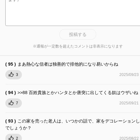
投稿する
※通報が一定数を超えたコメントは非表示になります
( 95 )
まあ熱心な信者は独善的で排他的になり易いからね
3
2025/09/23
( 94 )
>>88 百姓貴族とかハンタとか唐突に出してくる奴はウザいね
7
2025/09/21
( 93 )
この家を売った老人は、いつかの話で、家をデコレーションし
でしょうか？
2
2025/08/22