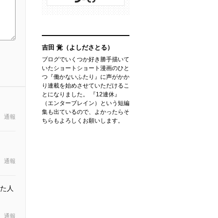
吉田 覚（よしださとる）
ブログでいくつか好き勝手描いて
いたショートショート漫画のひと
つ『働かないふたり』に声がかか
り連載を始めさせていただけるこ
とになりました。 『12連休』
（エンターブレイン）という短編
集も出ているので、よかったらそ
通報
ちらもよろしくお願いします。
通報
た人
通報