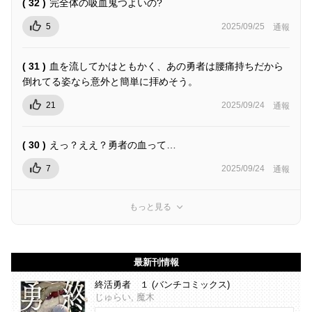
( 32 )
完全体の吸血鬼つよいの?
5
2025/09/25
通報
( 31 )
血を流してかはともかく、あの勇者は腰痛持ちだから
倒れてる姿なら意外と簡単に拝めそう。
21
2025/09/24
通報
( 30 )
えっ？ええ？勇者の血って…
7
2025/09/24
通報
もっと見る
最新刊情報
終活勇者 １ (バンチコミックス)
じゅらい, 魔木