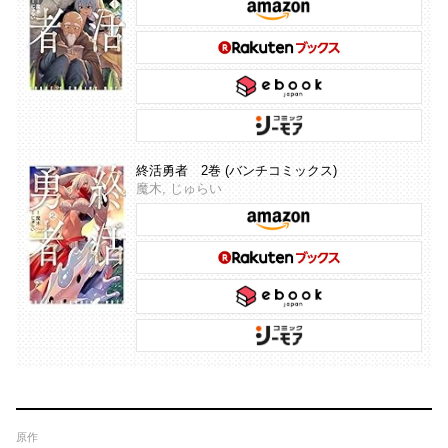
終活勇者 2巻 (バンチコミックス)
魔木, じゅらい
原作