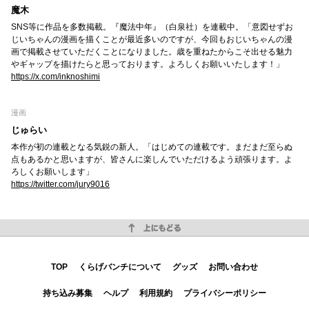
魔木
SNS等に作品を多数掲載。『魔法中年』（白泉社）を連載中。「意図せずお
じいちゃんの漫画を描くことが最近多いのですが、今回もおじいちゃんの漫
画で掲載させていただくことになりました。歳を重ねたからこそ出せる魅力
やギャップを描けたらと思っております。よろしくお願いいたします！」
https://x.com/inknoshimi
漫画
じゅらい
本作が初の連載となる気鋭の新人。「はじめての連載です。まだまだ至らぬ
点もあるかと思いますが、皆さんに楽しんでいただけるよう頑張ります。よ
ろしくお願いします」
https://twitter.com/jury9016
上にもどる
TOP
くらげバンチについて
グッズ
お問い合わせ
持ち込み募集
ヘルプ
利用規約
プライバシーポリシー