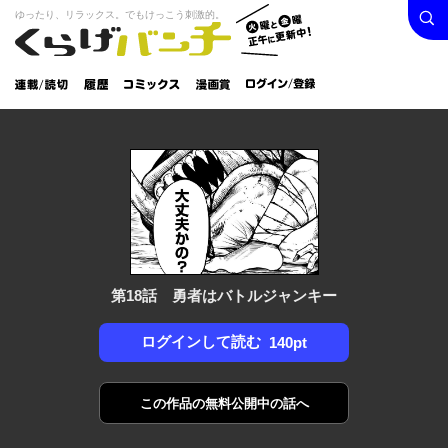
検索
火曜と
ゆったり、リラックス。でもけっこう刺激的。
くらげバンチ
金曜正
ログイン /
午に更
登録
新中！
連載/読
履
コミック
漫画
切
歴
ス
賞
第18話 勇者はバトルジャンキー
ログインして読む
140pt
この作品の
無料公開中の話へ