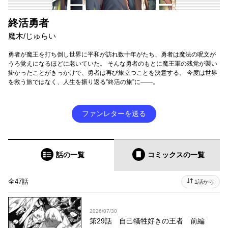
終活勇者
魔木/じゅらい
勇者が魔王を打ち倒し世界に平和が訪れ数十年がたち、勇者は魔法の呪文が
うろ覚えになるほどに老いていた。 そんな勇者のもとに魔王軍の残党が襲い
掛かったことがきっかけで、勇者は再び旅立つことを決意する。 今度は世界
を救う旅ではなく、人生を振り返る”終活の旅”に――。
ファンレターを送る
話の一覧
コミックス
の一覧
全47話
1話から
2026/07/30
第29話 自己犠牲好きの王者 前編