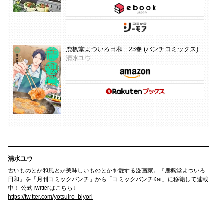
鹿楓堂よついろ日和 23巻 (バンチコミックス)
清水ユウ
清水ユウ
古いものとか和風とか美味しいものとかを愛する漫画家。『鹿楓堂よついろ
日和』を「月刊コミックバンチ」から「コミックバンチKai」に移籍して連載
中！ 公式Twitterはこちら↓
https://twitter.com/yotsuiro_biyori