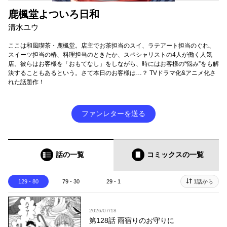
鹿楓堂よついろ日和
清水ユウ
ここは和風喫茶・鹿楓堂。店主でお茶担当のスイ、ラテアート担当のぐれ、
スイーツ担当の椿、料理担当のときたか、スペシャリストの4人が働く人気
店。彼らはお客様を「おもてなし」をしながら、時にはお客様の“悩み”をも解
決することもあるという。さて本日のお客様は…？ TVドラマ化&アニメ化さ
れた話題作！
ファンレターを送る
話の一覧
コミックス
の一覧
129 - 80
79 - 30
29 - 1
1話から
2026/07/18
第128話 雨宿りのお守りに