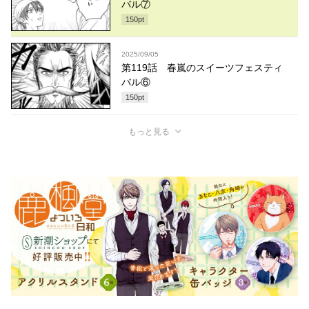
バル⑦
150
pt
2025/09/05
第119話 春嵐のスイーツフェスティ
バル⑥
150
pt
もっと見る