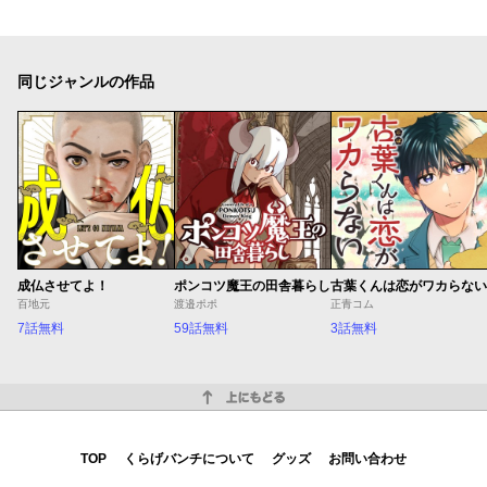
同じジャンルの作品
成仏させてよ！
ポンコツ魔王の田舎暮らし
古葉くんは恋がワカらない
百地元
渡邉ポポ
正青コム
7話無料
59話無料
3話無料
上にもどる
TOP
くらげバンチについて
グッズ
お問い合わせ