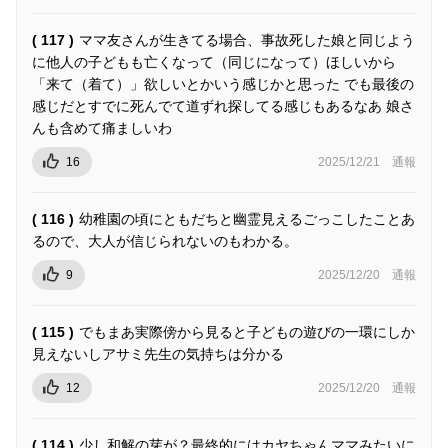
( 117 )
ママ友さんが生きてる場合、事故死した娘と同じよう
に他人の子どもも亡くなって（同じになって）ほしいから
「来て（着て）」欲しいとかいう感じかと思った でも最後の
感じだとすでに死んでて道ずれ探してる感じもあるなあ 娘さ
んも含めて痛ましいわ
16
2025/12/21
通報
( 116 )
幼稚園の頃にともだちと幽霊見えるごっこしたことあ
るので、大人が信じられないのもわかる。
9
2025/12/20
通報
( 115 )
でもまあ実際傍から見ると子どもの遊びの一環にしか
見えないしアサミ先生の気持ちは分かる
12
2025/12/20
通報
( 114 )
少し和解の芽が？最終的にはカヤちゃんママみたいに