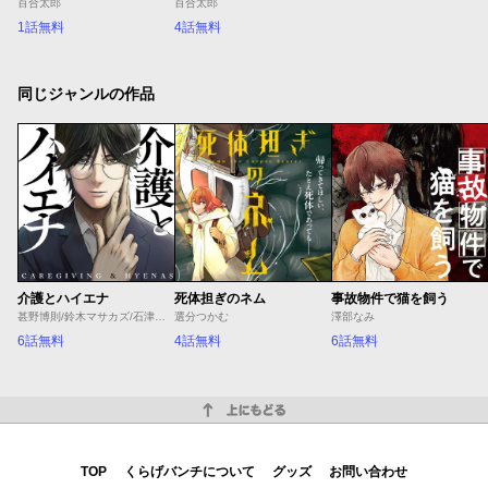
百合太郎
百合太郎
1話無料
4話無料
同じジャンルの作品
介護とハイエナ
死体担ぎのネム
事故物件で猫を飼う
甚野博則/鈴木マサカズ/石津のぞみ
選分つかむ
澤部なみ
6話無料
4話無料
6話無料
上にもどる
TOP
くらげバンチについて
グッズ
お問い合わせ