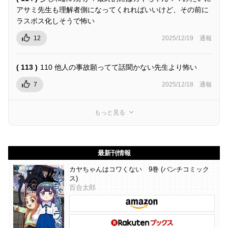
アサミ先生も理解者側になってくれればいいけど、その前に
ラスボス化しそうで怖い
12
2025/12/19
通報
( 113 )
110 他人の事故願ってて話聞かない先生より怖い
7
2025/12/18
通報
もっと見る
最新刊情報
カヤちゃんはコワくない 9巻 (バンチコミック
ス)
百合太郎