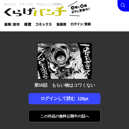
検索
火曜と
ゆったり、リラックス。でもけっこう刺激的。
くらげバンチ
金曜正
ログイン /
午に更
登録
新中！
連載/読
履
コミック
漫画
切
歴
ス
賞
第50話 もらい物はコワくない
ログインして読む
120pt
この作品の
無料公開中の話へ