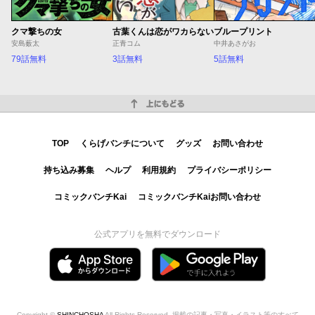
クマ撃ちの女
古葉くんは恋がワカらない
ブループリント
安島薮太
正青コム
中井あさがお
79話無料
3話無料
5話無料
上にもどる
TOP
くらげバンチについて
グッズ
お問い合わせ
持ち込み募集
ヘルプ
利用規約
プライバシーポリシー
コミックバンチKai
コミックバンチKaiお問い合わせ
公式アプリを無料でダウンロード
Copyright ©
SHINCHOSHA
All Rights Reserved. 掲載の記事・写真・イラスト等のすべて