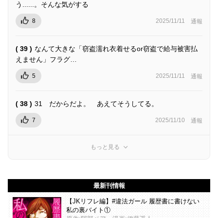
う......。そんな気がする
8
2025/11/11
通報
( 39 )
なんて大きな「窃盗濡れ衣着せるor窃盗で給与被害払
えません」フラグ…
5
2025/11/11
通報
( 38 )
31 だからだよ。 あえてそうしてる。
7
2025/11/10
通報
もっと見る
最新刊情報
【JKリフレ編】#違法ガール 履歴書に書けない
私の裏バイト①