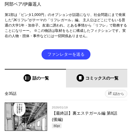
阿部ベア/伊藤遥人
第1部は「ビンタ1,000円」のオプションが話題になり、社会問題にまで発展
した“JKリフレ”がテーマの「リフレガール」編。 主人公はどこにでもいる普
通の大学1年・加奈子。友達に誘われ、とある事情から「リフレ」で勤務する
ことになりーー。 ※この物語は取材をもとに構成したフィクションです。実
在の人物・団体・事件などには一切関係ありません。
ファンレターを送る
話の一覧
コミックス
の一覧
全35話
1話から
2026/01/19
【最終話】裏エステガール編 第8話
(後編)
80
pt