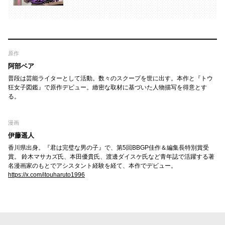
原作
阿部ベア
普段は芸能ライターとして活動。数々のスクープを世に出す。本作と『トウ
狂女子図鑑』で原作デビュー。緻密な取材に基づいた人物描写を得意とす
る。
漫画
伊藤遥人
香川県出身。『君は完璧な男の子』で、第5回BBGP佳作＆編集長特別賞受
賞。 鈴木マサカズ氏、本田優貴氏、渡邊ダイスケ氏など青年誌で活躍する著
名漫画家のもとでアシスタント経験を経て、本作でデビュー。
https://x.com/itouharuto1996