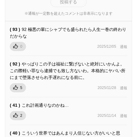
投稿する
※通報が一定数を超えたコメントは非表示になります
( 93 )
92 極悪の輩にシャブでも盛られたら人生一巻の終わり
だからな
0
2025/12/05
通報
( 92 )
やっぱりこの子は福祉に繋げないと絶対にいかんよ。
この際軽い罪なら逮捕でも致し方ないわ。本格的にヤバい所
にまで堕落させられ手遅れになる前に。
5
2025/11/28
通報
( 41 )
これ計画通りなのかね…
2
2025/11/14
通報
( 40 )
こういう世界ではあんまり人信じない方がいいと思