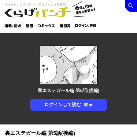
検索
火曜と
ゆったり、リラックス。でもけっこう刺激的。
くらげバンチ
金曜正
ログイン /
午に更
登録
新中！
連載/読
履
コミック
漫画
切
歴
ス
賞
裏エステガール編 第5話(後編)
ログインして読む
80pt
裏エステガール編 第5話(後編)