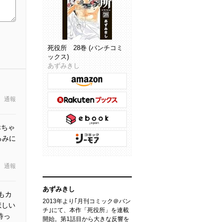
死役所 28巻 (バンチコミ
ックス)
あずみきし
通報
幸ちゃ
るみに
通報
あずみきし
もカ
2013年より｢月刊コミック＠バン
悲しい
チ｣にて、本作「死役所」を連載
待っ
開始。第1話目から大きな反響を