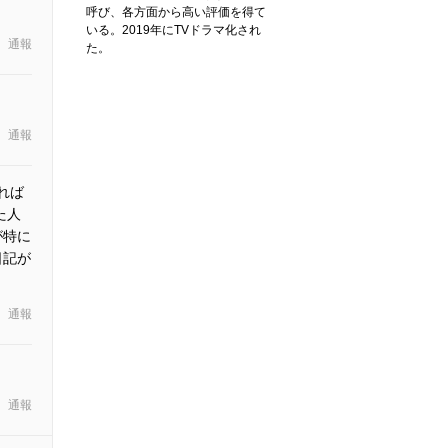
呼び、各方面から高い評価を得て
いる。2019年にTVドラマ化され
通報
た。
通報
れば
た人
が特に
日記が
通報
通報