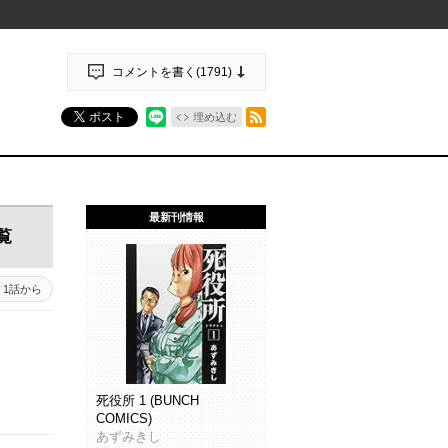
コメントを書く(
1791
)
RSSフィード
ポスト
埋め込む
最新刊情報
覧
1話から
死役所 1 (BUNCH
COMICS)
あずみきし