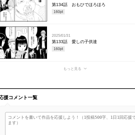
第134話 おもひでほろほろ
160
pt
2025/01/31
第133話 愛しの子供達
160
pt
もっと見る
応援コメント一覧