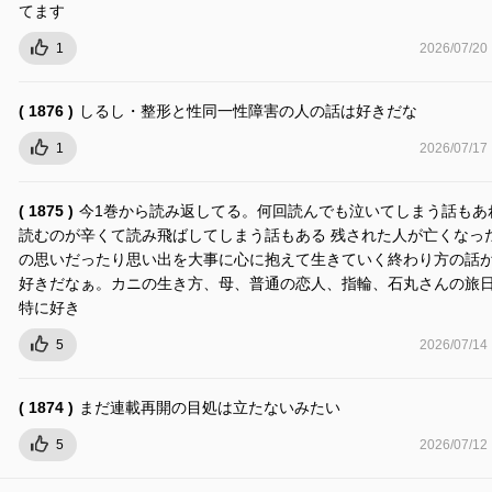
てます
1
2026/07/20
( 1876 )
しるし・整形と性同一性障害の人の話は好きだな
1
2026/07/17
( 1875 )
今1巻から読み返してる。何回読んでも泣いてしまう話もあ
読むのが辛くて読み飛ばしてしまう話もある 残された人が亡くなっ
の思いだったり思い出を大事に心に抱えて生きていく終わり方の話
好きだなぁ。カニの生き方、母、普通の恋人、指輪、石丸さんの旅
特に好き
5
2026/07/14
( 1874 )
まだ連載再開の目処は立たないみたい
5
2026/07/12