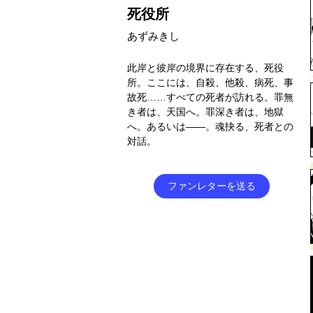
死役所
あずみきし
此岸と彼岸の境界に存在する、死役
所。ここには、自殺、他殺、病死、事
故死……すべての死者が訪れる。罪無
き者は、天国へ。罪深き者は、地獄
へ。あるいは――。魂抉る、死者との
対話。
ファンレターを送る