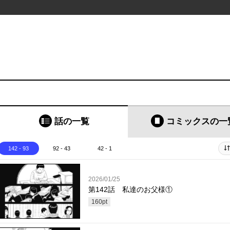
話の一覧
コミックス
の一
142 - 93
92 - 43
42 - 1
2026/01/25
第142話 私達のお父様①
160
pt