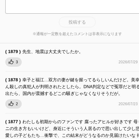
投稿する
※通報が一定数を超えたコメントは非表示になります
( 1879 )
先生、地震は大丈夫でしたか。
3
2026/07/29
( 1878 )
幸子と福江…双方の妻が鍵を握ってるらしいんだけど。美
ん殺しの真犯人が判明されたとしたら。DNA判定などで冤罪だと明
出たら、国内が震撼するどこの騒ぎじゃなくなりそうだが。
2
2026/07/23
( 1877 )
わたしも初期からのファンです 腐ったアヒルが好きです 母
ニの生き方もいいけど、身近にそういう人居るので思い出して少し
愛しの子どもたち…衝撃で、この結末がどうなるのか見届けたいな 