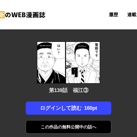
履歴
連載 
第139話 福江③
160pt
ログインして読む
この作品の
無料公開中の話へ