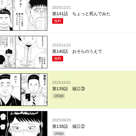
2025/12/21
第141話 ちょっと死んでみた
無料
2025/11/23
第140話 おそらのうえで
無料
2025/10/31
第139話 福江③
160
pt
2025/08/29
第138話 福江②
160
pt