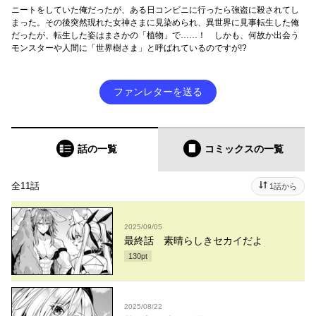
ニートをしていた俺だったが、ある日コンビニに行ったら強盗に殺されてし
まった。その後突然現れた女神さまに見染められ、異世界に見事転生した俺
だったが、転生した姿はまさかの「植物」で……！ しかも、何故か出会う
モンスターや人間に「世界樹さま」と呼ばれているのですが!?
ファンレターを送る
話の一覧
コミックス
の一覧
全11話
1話から
2025/09/05
最終話 素晴らしきセカイだよ
130
pt
2025/08/22