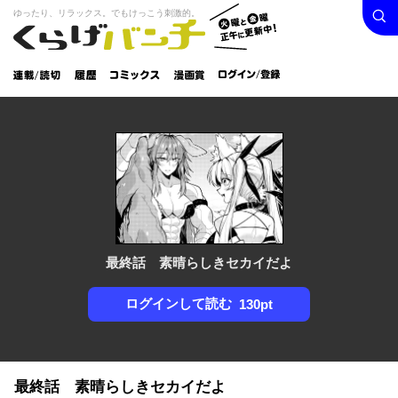
検索
火曜と
ゆったり、リラックス。でもけっこう刺激的。
くらげバンチ
金曜正
ログイン /
午に更
登録
新中！
連載/読
履
コミック
漫画
切
歴
ス
賞
最終話 素晴らしきセカイだよ
ログインして読む
130pt
最終話 素晴らしきセカイだよ