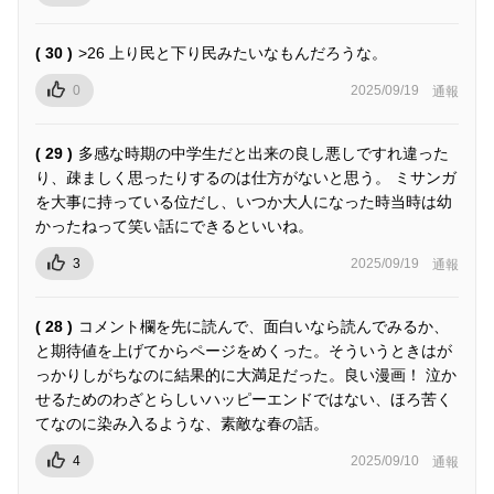
( 30 )
>26 上り民と下り民みたいなもんだろうな。
0
2025/09/19
通報
( 29 )
多感な時期の中学生だと出来の良し悪しですれ違った
り、疎ましく思ったりするのは仕方がないと思う。 ミサンガ
を大事に持っている位だし、いつか大人になった時当時は幼
かったねって笑い話にできるといいね。
3
2025/09/19
通報
( 28 )
コメント欄を先に読んで、面白いなら読んでみるか、
と期待値を上げてからページをめくった。そういうときはが
っかりしがちなのに結果的に大満足だった。良い漫画！ 泣か
せるためのわざとらしいハッピーエンドではない、ほろ苦く
てなのに染み入るような、素敵な春の話。
4
2025/09/10
通報