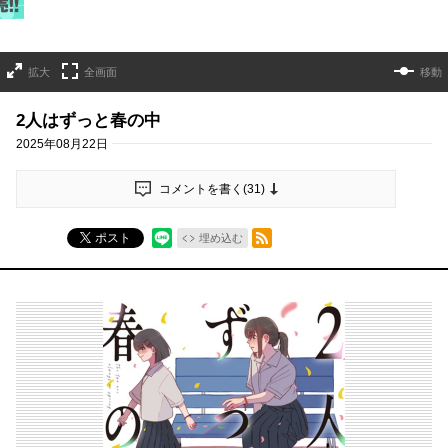
拡大
全画面
移動
2人はずっと春の中
2025年08月22日
コメントを書く(
31
)
RSSフィード
ポスト
埋め込む