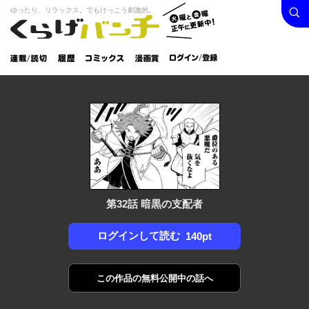
検索
火曜と
ゆったり、リラックス。でもけっこう刺激的。
くらげバンチ
金曜正
ログイン /
午に更
登録
新中！
連載/読
履
コミック
漫画
切
歴
ス
賞
第32話 暗黒の支配者
ログインして読む
140pt
この作品の
無料公開中の話へ