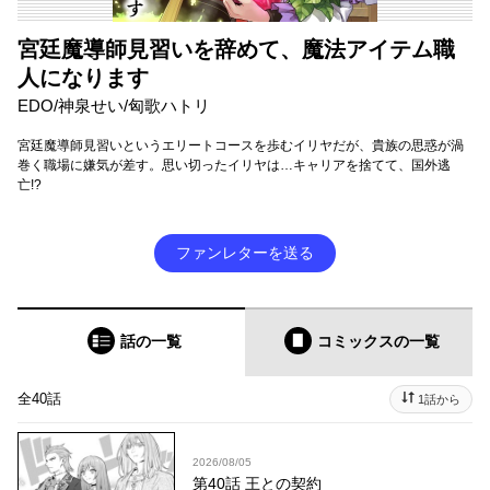
宮廷魔導師見習いを辞めて、魔法アイテム職
人になります
EDO/神泉せい/匈歌ハトリ
宮廷魔導師見習いというエリートコースを歩むイリヤだが、貴族の思惑が渦
巻く職場に嫌気が差す。思い切ったイリヤは…キャリアを捨てて、国外逃
亡!?
ファンレターを送る
話の一覧
コミックス
の一覧
全40話
1話から
2026/08/05
第40話 王との契約