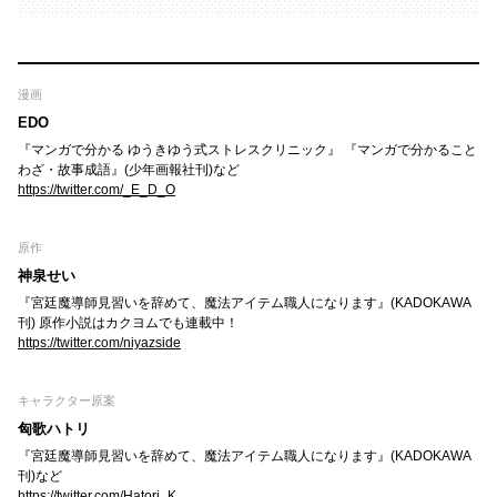
漫画
EDO
『マンガで分かる ゆうきゆう式ストレスクリニック』 『マンガで分かること
わざ・故事成語』(少年画報社刊)など
https://twitter.com/_E_D_O
原作
神泉せい
『宮廷魔導師見習いを辞めて、魔法アイテム職人になります』(KADOKAWA
刊) 原作小説はカクヨムでも連載中！
https://twitter.com/niyazside
キャラクター原案
匈歌ハトリ
『宮廷魔導師見習いを辞めて、魔法アイテム職人になります』(KADOKAWA
刊)など
https://twitter.com/Hatori_K