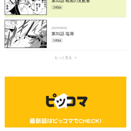
第32話 暗黒の支配者
140
pt
2025/09/02
第31話 塩湖
140
pt
もっと見る