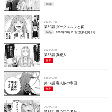
140
pt
2026/07/08
第39話 ダークエルフと宴
140
pt
2026年08月11日
に無料公開予定
2026/05/06
第38話 真犯人
無料
2026/04/08
第37話 竜人族の帝国
無料
2026/03/11
第36話 影の功労者たち