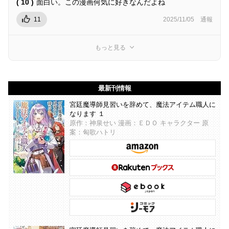
( 10 )
面白い。この漫画何気に好きなんだよね
11
2025/11/05
通報
もっと見る
最新刊情報
宮廷魔導師見習いを辞めて、魔法アイテム職人に
なります １
原作：神泉せい 漫画：ＥＤＯ キャラクター 原
案：匈歌ハトリ