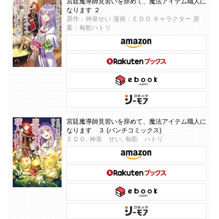
宮廷魔導師見習いを辞めて、魔法アイテム職人に
なります ２
原作：神泉せい 漫画：ＥＤＯ キャラクター 原
案：匈歌ハトリ
宮廷魔導師見習いを辞めて、魔法アイテム職人に
なります ３ (バンチコミックス)
ＥＤＯ, 神泉 せい, 匈歌 ハトリ