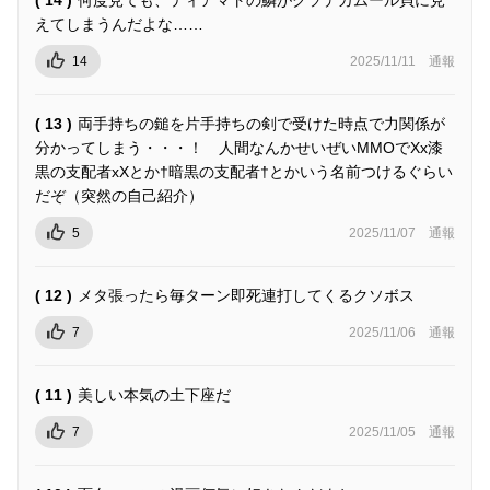
えてしまうんだよな……
14
2025/11/11
通報
( 13 )
両手持ちの鎚を片手持ちの剣で受けた時点で力関係が
分かってしまう・・・！ 人間なんかせいぜいMMOでXx漆
黒の支配者xXとか†暗黒の支配者†とかいう名前つけるぐらい
だぞ（突然の自己紹介）
5
2025/11/07
通報
( 12 )
メタ張ったら毎ターン即死連打してくるクソボス
7
2025/11/06
通報
( 11 )
美しい本気の土下座だ
7
2025/11/05
通報