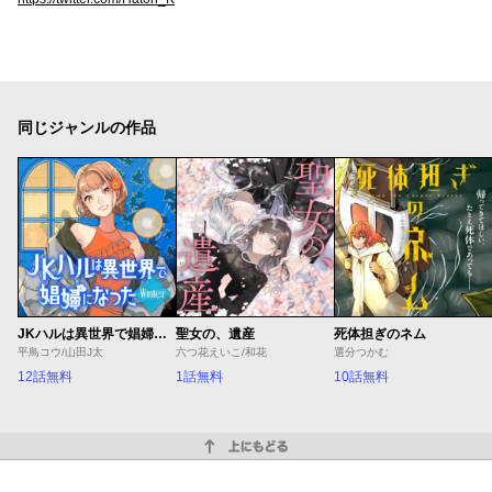
同じジャンルの作品
JKハルは異世界で娼婦になった Winter
聖女の、遺産
死体担ぎのネム
平鳥コウ/山田J太
六つ花えいこ/和花
選分つかむ
12話無料
1話無料
10話無料
上にもどる