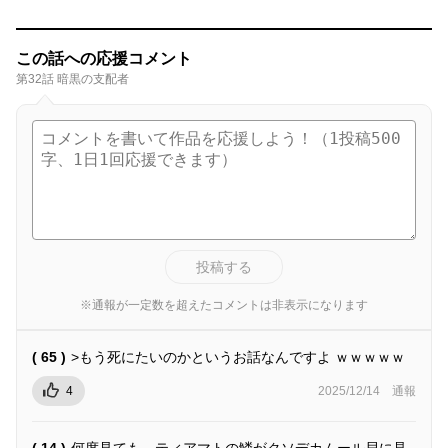
この話への応援コメント
第32話 暗黒の支配者
投稿する
※通報が一定数を超えたコメントは非表示になります
( 65 )
>もう死にたいのかというお話なんですよ ｗｗｗｗｗ
4
2025/12/14
通報
( 14 )
何度見ても、ティアマトの鱗がクソデカムール貝に見