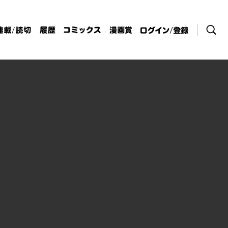
検索
連載/読切
履歴
コミックス
漫画賞
ログイン / 登
録