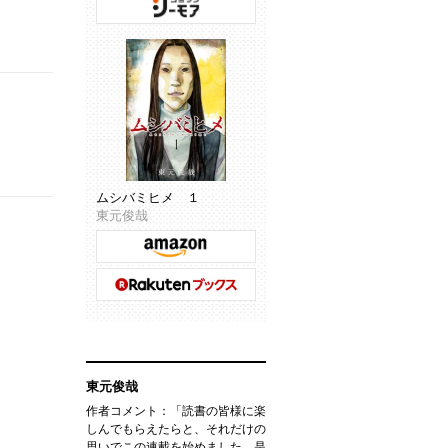
ムシバミヒメ １
東元俊哉
東元俊哉
作者コメント：「読書の皆様に楽
しんでもらえたらと、それだけの
思いでこの連載を始めました。是