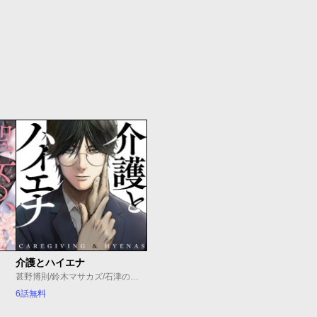
介護とハイエナ
甚野博則/鈴木マサカズ/石津のぞみ
6話無料