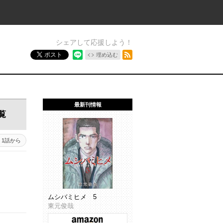
シェアして応援しよう！
RSSフィード
ポスト
埋め込む
最新刊情報
覧
1話から
ムシバミヒメ 5
東元俊哉