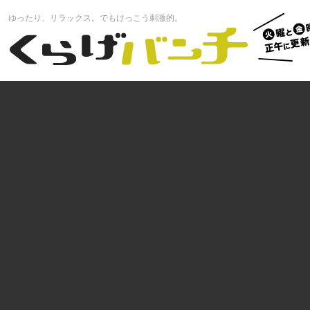
火曜と
ゆったり、リラックス。でもけっこう刺激的。
曜正午
くらげバンチ
更新中