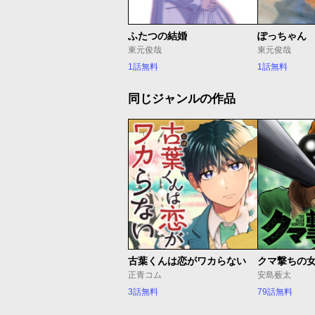
ふたつの結婚
ぽっちゃん
東元俊哉
東元俊哉
1話無料
1話無料
同じジャンルの作品
古葉くんは恋がワカらない
クマ撃ちの
正青コム
安島薮太
3話無料
79話無料