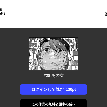
金
に
！
#28 あの女
130pt
ログインして読む
この作品の
無料公開中の話へ