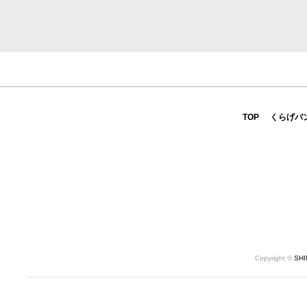
TOP
くらげバ
Copyright ©
SH