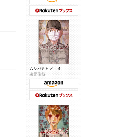
ムシバミヒメ ４
東元俊哉