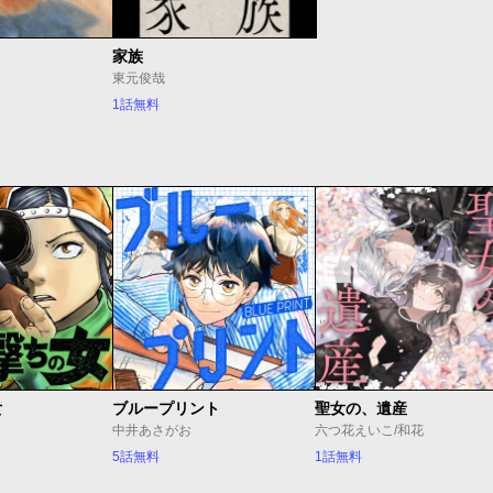
家族
東元俊哉
1話無料
女
ブループリント
聖女の、遺産
中井あさがお
六つ花えいこ/和花
5話無料
1話無料