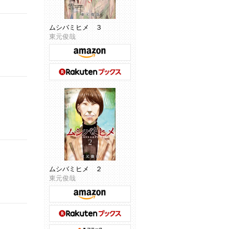
ムシバミヒメ ３
東元俊哉
ムシバミヒメ ２
東元俊哉