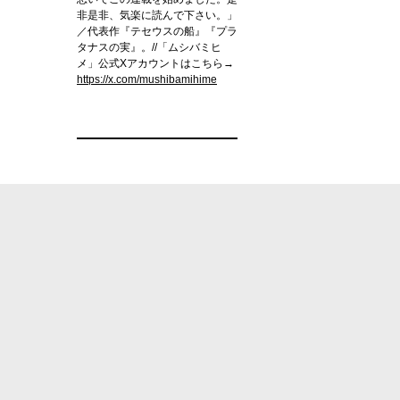
非是非、気楽に読んで下さい。」
／代表作『テセウスの船』『プラ
タナスの実』。//「ムシバミヒ
メ」公式Xアカウントはこちら→
https://x.com/mushibamihime