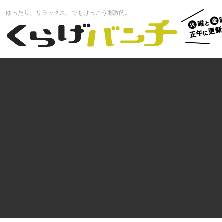
火曜と
ゆったり、リラックス。でもけっこう刺激的。
曜正午
くらげバンチ
更新中