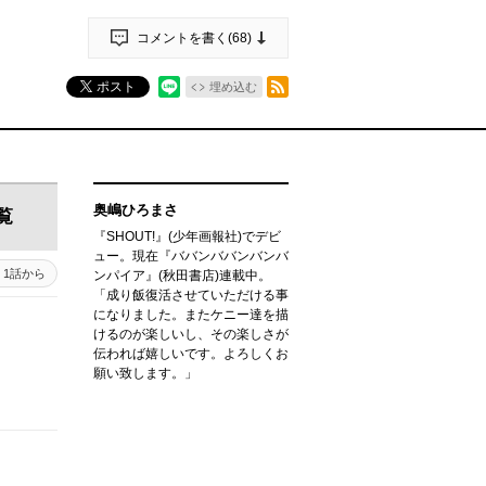
コメントを書く(
68
)
RSSフィード
ポスト
埋め込む
奥嶋ひろまさ
覧
『SHOUT!』(少年画報社)でデビ
ュー。現在『ババンババンバンバ
1話から
ンパイア』(秋田書店)連載中。
「成り飯復活させていただける事
になりました。またケニー達を描
けるのが楽しいし、その楽しさが
伝われば嬉しいです。よろしくお
願い致します。」