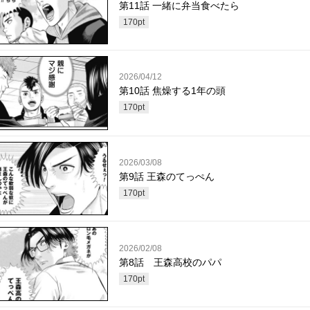
第11話 一緒に弁当食べたら
170
pt
2026/04/12
第10話 焦燥する1年の頭
170
pt
2026/03/08
第9話 王森のてっぺん
170
pt
2026/02/08
第8話 王森高校のパパ
170
pt