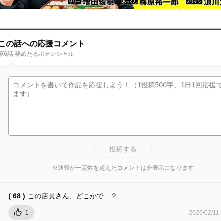
この話への応援コメント
第6話 秘めたるポテンシャル
投稿する
※通報が一定数を超えたコメントは非表示になります
( 68 )
この店員さん、どこかで…？
1
2026/02/11