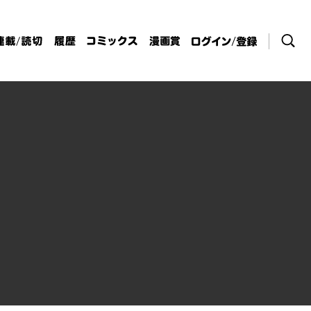
検索
連載/読切
履歴
コミックス
漫画賞
ログイン / 登
録