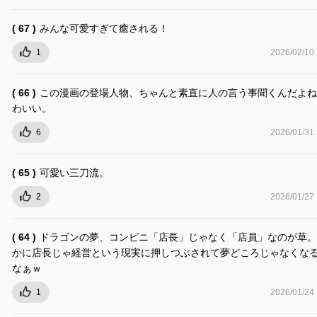
( 67 )
みんな可愛すぎて癒される！
1
2026/02/10
( 66 )
この漫画の登場人物、ちゃんと素直に人の言う事聞くんだよね
わいい。
6
2026/01/31
( 65 )
可愛い三刀流。
2
2026/01/27
( 64 )
ドラゴンの夢、コンビニ「店長」じゃなく「店員」なのが草。
かに店長じゃ経営という現実に押しつぶされて夢どころじゃなくな
なぁｗ
1
2026/01/24