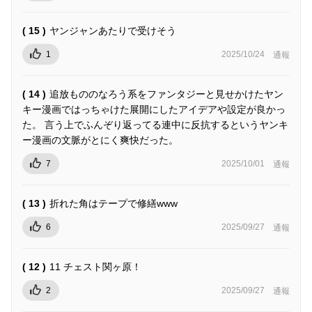
( 15 )
ヤンジャンあたりで受けそう
1
2025/10/24
通報
( 14 )
追放もののなろう系をファンタジーと見せかけたヤン
キー漫画ではっちゃけた展開にしたアイデアや設定が良かっ
た。 言う上でふんぞり返ってる連中に反抗するというヤンキ
ー漫画の文脈がとにく爽快だった。
7
2025/10/01
通報
( 13 )
折れた角はテープで修繕www
6
2025/09/27
通報
( 12 )
11 チェスト関ヶ原！
2
2025/09/27
通報