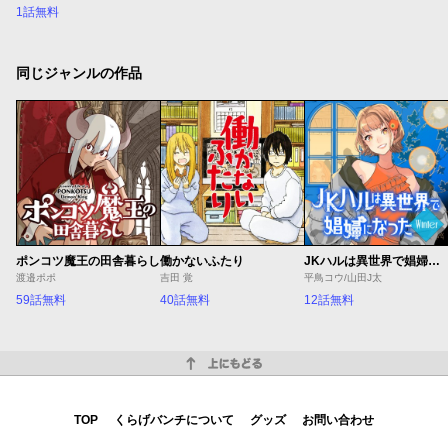
1話無料
同じジャンルの作品
ポンコツ魔王の田舎暮らし
働かないふたり
JKハルは異世界で娼婦になった Winter
渡邉ポポ
吉田 覚
平鳥コウ/山田J太
59話無料
40話無料
12話無料
上にもどる
TOP
くらげバンチについて
グッズ
お問い合わせ