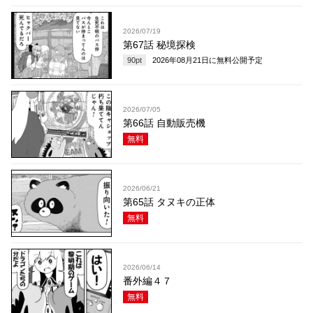
2026/07/19
第67話 秘境探検
90
pt
2026年08月21日
に無料公開予定
2026/07/05
第66話 自動販売機
無料
2026/06/21
第65話 タヌキの正体
無料
2026/06/14
番外編４７
無料