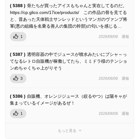
( 5388 )
骨たちが買ったアイスもちゃんと実在してるのだ。
https://cp.glico.com/17ice/products/ この作品の骨を見てる
と、昔あった天体戦士サンレッドというマンガのヴァンプ将
軍(悪の組織を名乗る善人の集団の幹部)の匂いを感じる…
1
2026/08/08
通報
( 5387 )
透明容器の中でジュースが噴水みたいにブシャ～っ
てなるレトロ自販機が稼働してたら、ミミドラ様のテンショ
ンめちゃくちゃ上がりそう
3
2026/08/08
通報
( 5386 )
自販機、オレンジジュース（絞るやつ）は陽キャが
集まっているイメージがあるぜ！
1
2026/08/08
通報
もっと見る