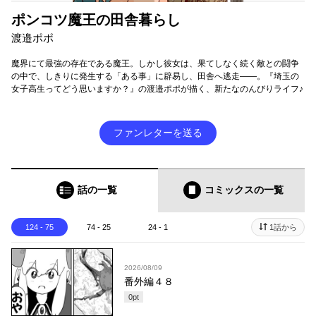
ポンコツ魔王の田舎暮らし
渡邉ポポ
魔界にて最強の存在である魔王。しかし彼女は、果てしなく続く敵との闘争
の中で、しきりに発生する「ある事」に辟易し、田舎へ逃走――。『埼玉の
女子高生ってどう思いますか？』の渡邉ポポが描く、新たなのんびりライフ♪
ファンレターを送る
話の一覧
コミックス
の一覧
124 - 75
74 - 25
24 - 1
1話から
2026/08/09
番外編４８
0
pt