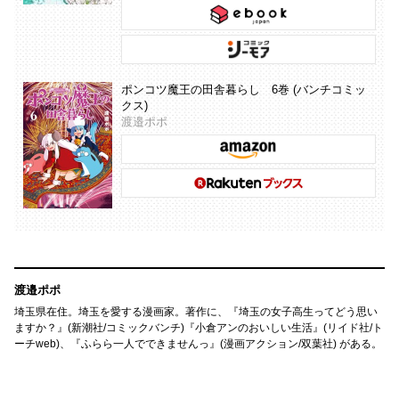
ポンコツ魔王の田舎暮らし 6巻 (バンチコミッ
クス)
渡邉ポポ
渡邉ポポ
埼玉県在住。埼玉を愛する漫画家。著作に、『埼玉の女子高生ってどう思い
ますか？』(新潮社/コミックバンチ)『小倉アンのおいしい生活』(リイド社/ト
ーチweb)、『ふらら一人でできませんっ』(漫画アクション/双葉社) がある。