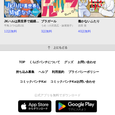
JKハルは異世界で娼婦になった Winter
ブラガール
働かないふたり
平鳥コウ/山田J太
うめ（小沢高広・妹尾朝子）
吉田 覚
12話無料
3話無料
40話無料
上にもどる
TOP
くらげバンチについて
グッズ
お問い合わせ
持ち込み募集
ヘルプ
利用規約
プライバシーポリシー
コミックバンチKai
コミックバンチKaiお問い合わせ
公式アプリを無料でダウンロード