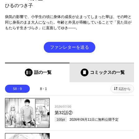
ひるのつき子
病気の影響で、小学生の頃に身体の成長が止まってしまった華は、その時と
同じ身長のまま大人になった。年齢と外見が乖離していることで「見た目が
もたらす生きづらさ」に直面してゆき――。
ファンレターを送る
話の一覧
コミックス
の一覧
58 - 9
8 - 1
1話から
2026/07/30
第32話②
100
pt
2026年09月11日
に無料公開予定