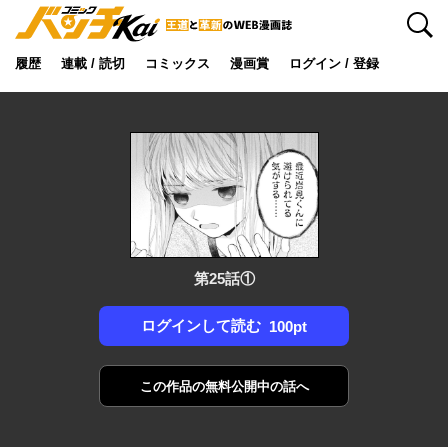
検索
履歴
連載 / 読切
コミックス
漫画賞
ログイン / 登録
第25話①
ログインして読む
100pt
この作品の
無料公開中の話へ