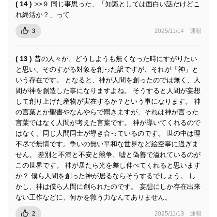
( 14 )
>>９ 同じ事思った、「知識としては面白い話だけどこ
れ終活か？」って
3
2025/11/14
通報
( 13 )
昔の人々が、どうしようも無くなった時にすがりたい
と思い、そのすがる対象を創った訳ですが、それが「神」と
いう存在です。 となると、神が人間を創ったのでは無く、人
間が神を創造した事になりますよね。 そうすると人間が妄想
して創り上げた産物が実在するか？という事になります。 神
の言葉とか聖書やなんやらで聞きますが、それは神が言った
言葉ではなく人間が考えた言葉です。 神が導いてくれるので
はなく、同じ人間同士が導き合っているのです。 世の中は理
不尽で無情です。争いの無い平和な世界など絵空事に過ぎま
せん。 差別と不満と不安と競争、嘘と偽善で溢れているのが
この世界です。 神が居たら光を差し伸べてくれると思います
か？ 僕ら人間を創った神が居るならそうするでしょう。 し
かし、神は僕ら人間に創られたのです。 妄想にしか存在出来
ない工作などに、何かを救う力なんてありません。
2
2025/11/13
通報