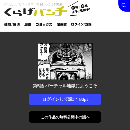
検索
火曜と
ゆったり、リラックス。でもけっこう刺激的。
くらげバンチ
金曜正
ログイン /
午に更
登録
新中！
連載/読
履
コミック
漫画
切
歴
ス
賞
第5話 バーチャル地獄にようこそ
ログインして読む
80pt
この作品の
無料公開中の話へ