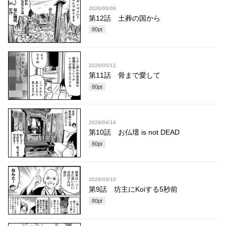
2026/06/09
第12話 土葬の国から
80
pt
2026/05/12
第11話 骨まで愛して
80
pt
2026/04/14
第10話 お仏壇 is not DEAD
80
pt
2026/03/10
第9話 坊主にKoiする5秒前
80
pt