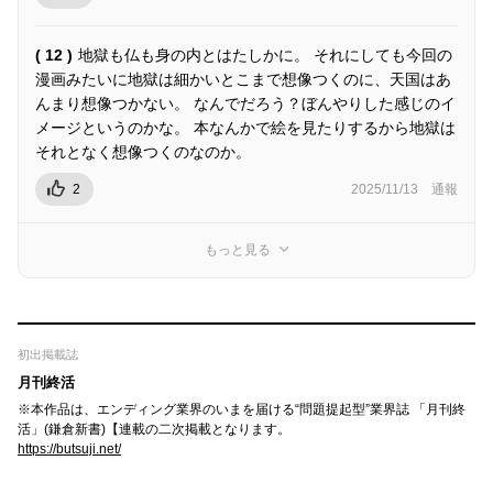
( 12 )
地獄も仏も身の内とはたしかに。 それにしても今回の
漫画みたいに地獄は細かいとこまで想像つくのに、天国はあ
んまり想像つかない。 なんでだろう？ぼんやりした感じのイ
メージというのかな。 本なんかで絵を見たりするから地獄は
それとなく想像つくのなのか。
2
2025/11/13
通報
もっと見る
初出掲載誌
月刊終活
※本作品は、エンディング業界のいまを届ける“問題提起型”業界誌 「月刊終
活」(鎌倉新書)【連載の二次掲載となります。
https://butsuji.net/