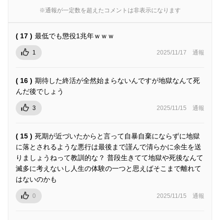
※通報が一定数を超えたコメントは非表示になります
( 17 )
最低でも懲役1兆年ｗｗｗ
1
2025/11/17
通報
( 16 )
期待した終活が全然始まらないんですが地獄なんて死
んだ後でしょう
3
2025/11/15
通報
( 15 )
死期が近づいたからと言って自暴自棄にならずに地獄
に落とされるような悪行は最後まで謹んで清らかに余生を送
りましょうねって教訓的な？ 普段生きてて地獄や死後なんて
滅多に考えないし人生の体験の一つと思えばそこまで離れて
はないのかも
0
2025/11/15
通報