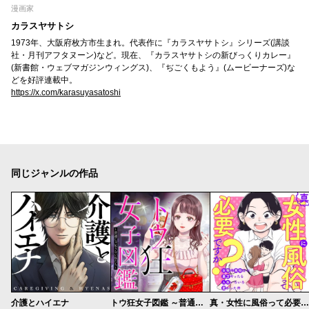
漫画家
カラスヤサトシ
1973年、大阪府枚方市生まれ。代表作に『カラスヤサトシ』シリーズ(講談
社・月刊アフタヌーン)など。現在、『カラスヤサトシの新びっくりカレー』
(新書館・ウェブマガジンウィングス)、『ぢごくもよう』(ムービーナーズ)な
どを好評連載中。
https://x.com/karasuyasatoshi
同じジャンルの作品
介護とハイエナ
トウ狂女子図鑑 ～普通じゃ足りない私たち～
真・女性に風俗って必要ですか？～女性用風俗店の裏方やったら人生いろいろ変わった件～