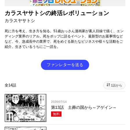
カラスヤサトシの終活レボリューション
カラスヤサトシ
死に方を考え、生き方を知る。51歳おっさん漫画家が素人目線で描く、エン
ディング業界のリアル。死をポップに語るイベント、最新型のお墓事情など
など、今、急成長中の業界で、死をめぐる新たなビジネスや様々な活動をご
紹介。生きているうちにご一読を。
ファンレターを送る
全14話
1話から
2026/07/14
第13話 土葬の国から～アゲイン～
無料