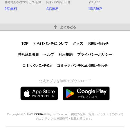
甚野博則/鈴木マサカズ/石津のぞみ
阿部ベア/高田千種
ヤチナツ
6話無料
5話無料
15話無料
上にもどる
TOP
くらげバンチについて
グッズ
お問い合わせ
持ち込み募集
ヘルプ
利用規約
プライバシーポリシー
コミックバンチKai
コミックバンチKaiお問い合わせ
公式アプリを無料でダウンロード
Copyright ©
SHINCHOSHA
All Rights Reserved. 掲載の記事・写真・イラスト等のすべて
のコンテンツの無断複写・転載を禁じます。