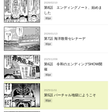
2026/02/10
第8話 エンディングノート、始めま
した
80
pt
2026/01/13
第7話 海洋散骨セレナーデ
80
pt
2025/12/09
第6話 令和のエンディングSHOW開
催
80
pt
2025/11/11
第5話 バーチャル地獄にようこそ
80
pt