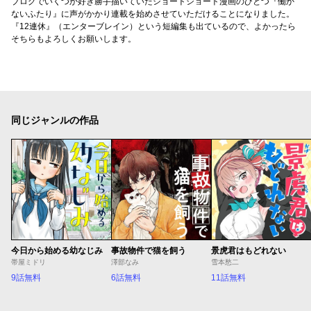
ブログでいくつか好き勝手描いていたショートショート漫画のひとつ『働か
ないふたり』に声がかかり連載を始めさせていただけることになりました。
『12連休』（エンターブレイン）という短編集も出ているので、よかったら
そちらもよろしくお願いします。
同じジャンルの作品
今日から始める幼なじみ
事故物件で猫を飼う
景虎君はもどれない
帯屋ミドリ
澤部なみ
雪本愁二
9話無料
6話無料
11話無料