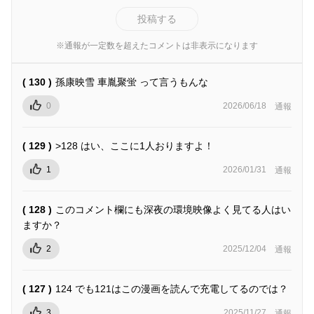
投稿する
※通報が一定数を超えたコメントは非表示になります
( 130 )
孫康映雪 車胤聚蛍 って言うもんな
0
2026/06/18
通報
( 129 )
>128 はい、ここに1人おりますよ！
1
2026/01/31
通報
( 128 )
このコメント欄にも深夜の環境映像よく見てる人はい
ますか？
2
2025/12/04
通報
( 127 )
124 でも121はこの漫画を読んで充電してるのでは？
3
2025/11/27
通報