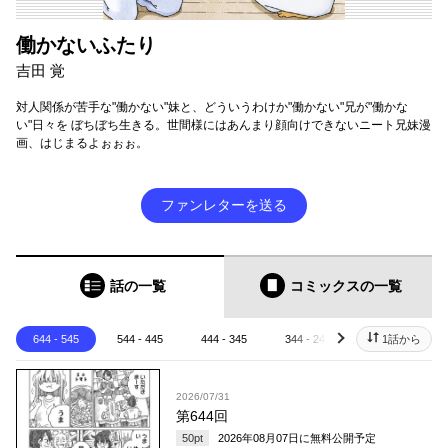
働かないふたり
吉田 覚
対人関係が苦手な"働かない"妹と、どういうわけか"働かない"兄が"働かな
い"日々を ぼちぼち生きる。世間様にはあんまり顔向けできないニート兄妹漫
画、はじまるよぉぉぉ。
ファンレターを送る
話の一覧
コミックス
の一覧
644 - 545
544 - 445
444 - 345
344 - 245
244 - 145
1話から
next
2026/07/31
第644回
50
pt
2026年08月07日
に無料公開予定