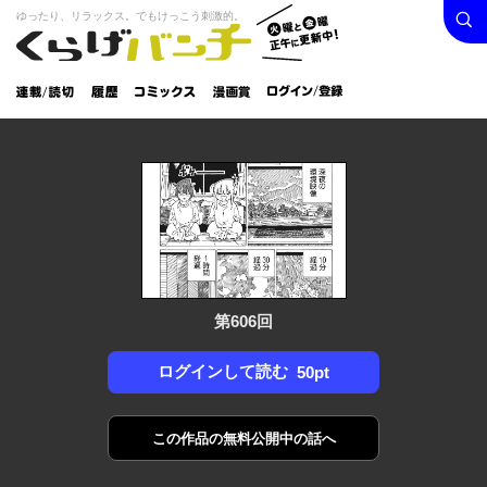
検索
火曜と
ゆったり、リラックス。でもけっこう刺激的。
くらげバンチ
金曜正
ログイン /
午に更
登録
新中！
連載/読
履
コミック
漫画
切
歴
ス
賞
第606回
ログインして読む
50pt
この作品の
無料公開中の話へ