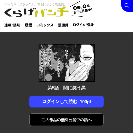
検索
火曜と
ゆったり、リラックス。でもけっこう刺激的。
くらげバンチ
金曜正
ログイン /
午に更
登録
新中！
連載/読
履
コミック
漫画
切
歴
ス
賞
第5話 闇に笑う黒
ログインして読む
100pt
この作品の
無料公開中の話へ