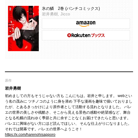
氷の鱗 2巻 (バンチコミックス)
岩井勇樹, Jicco
原作
岩井勇樹
初めましての方もそうじゃない方も こんにちは。岩井と申します。 webとい
う名の茂みに ツチノコのように身を潜め 下手な漫画を趣味で描いておりまし
たが、とあるきっかけにより原作者として活動する流れとなりました。 バレ
エの世界の美しさや残酷さ、そこから見える景色の感動や絶望感など、舞台
となる札幌の流れゆく季節と共に余すことなくお届けできたらと思います。
バレエに興味がない方にほど読んでほしい、 そんな仕上がりになりました。
それでは開幕です。バレエの世界へようこそ！
https://x.com/harenohisapporo