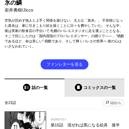
氷の鱗
岩井勇樹/Jicco
空気が読めず他人と上手く関係を築けない、主人公「真央」。 不登校になっ
た真央は、家に引きこもり絵を描くことに日々を費やしていた。 そんな中、
彼は実家の飲食店の手伝いで 札幌のバレエスタジオに足を運ぶこととなる。
そこで目にしたのは「国内屈指のプロバレエダンサー」の踊りで――… "残酷
であるほど、命は美しい" 残酷であり、そして輝くバレエの世界へ 彼の心は
いざなわれていく。
ファンレターを送る
話の一覧
コミックス
の一覧
全21話
1話から
2026/07/17
第15話 混ぜれば黒になる絵具 後半