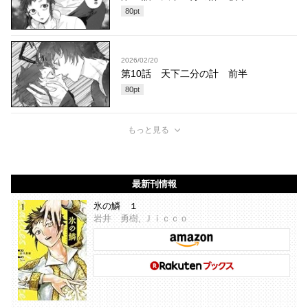
80
pt
2026/02/20
第10話 天下二分の計 前半
80
pt
もっと見る
最新刊情報
氷の鱗 １
岩井 勇樹, Ｊｉｃｃｏ