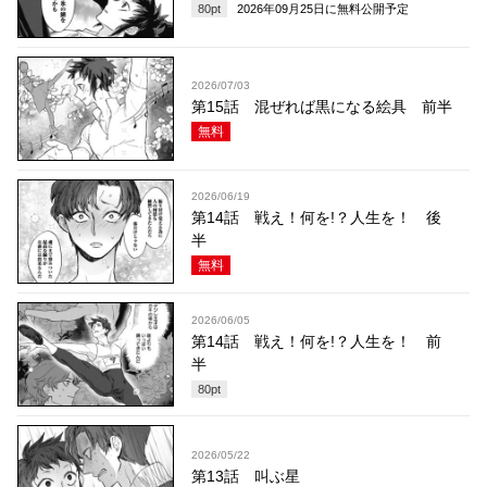
80
pt
2026年09月25日
に無料公開予定
2026/07/03
第15話 混ぜれば黒になる絵具 前半
無料
2026/06/19
第14話 戦え！何を!？人生を！ 後
半
無料
2026/06/05
第14話 戦え！何を!？人生を！ 前
半
80
pt
2026/05/22
第13話 叫ぶ星