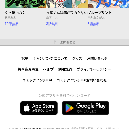
クマ撃ちの女
古葉くんは恋がワカらない
ブループリント
安島薮太
正青コム
中井あさがお
79話無料
3話無料
5話無料
上にもどる
TOP
くらげバンチについて
グッズ
お問い合わせ
持ち込み募集
ヘルプ
利用規約
プライバシーポリシー
コミックバンチKai
コミックバンチKaiお問い合わせ
公式アプリを無料でダウンロード
Copyright ©
SHINCHOSHA
All Rights Reserved. 掲載の記事・写真・イラスト等のすべて