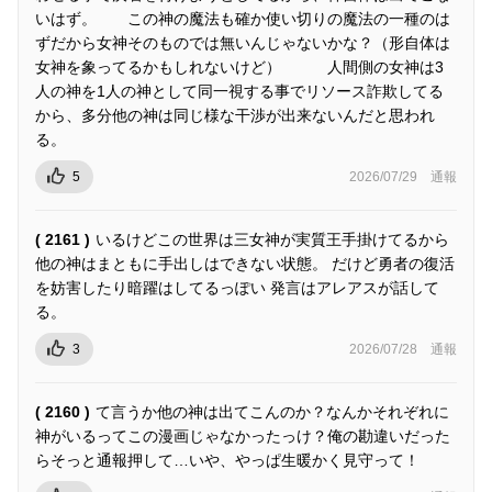
いはず。 この神の魔法も確か使い切りの魔法の一種のは
ずだから女神そのものでは無いんじゃないかな？（形自体は
女神を象ってるかもしれないけど） 人間側の女神は3
人の神を1人の神として同一視する事でリソース詐欺してる
から、多分他の神は同じ様な干渉が出来ないんだと思われ
る。
5
2026/07/29
通報
( 2161 )
いるけどこの世界は三女神が実質王手掛けてるから
他の神はまともに手出しはできない状態。 だけど勇者の復活
を妨害したり暗躍はしてるっぽい 発言はアレアスが話して
る。
3
2026/07/28
通報
( 2160 )
て言うか他の神は出てこんのか？なんかそれぞれに
神がいるってこの漫画じゃなかったっけ？俺の勘違いだった
らそっと通報押して…いや、やっぱ生暖かく見守って！