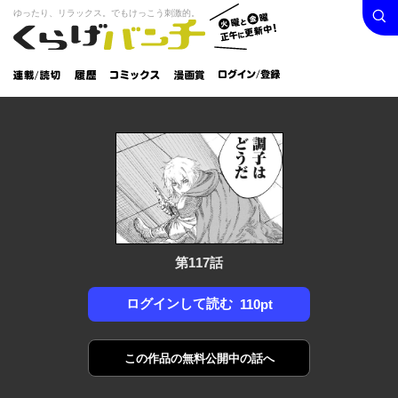
検索
火曜と
ゆったり、リラックス。でもけっこう刺激的。
くらげバンチ
金曜正
ログイン /
午に更
登録
新中！
連載/読
履
コミック
漫画
切
歴
ス
賞
第117話
ログインして読む
110pt
この作品の
無料公開中の話へ