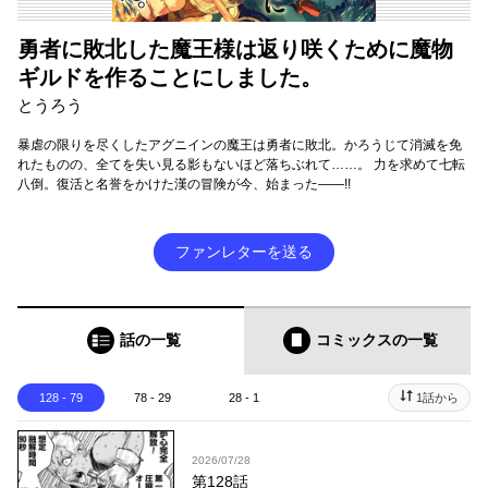
勇者に敗北した魔王様は返り咲くために魔物
ギルドを作ることにしました。
とうろう
暴虐の限りを尽くしたアグニインの魔王は勇者に敗北。かろうじて消滅を免
れたものの、全てを失い見る影もないほど落ちぶれて……。 力を求めて七転
八倒。復活と名誉をかけた漢の冒険が今、始まった――!!
ファンレターを送る
話の一覧
コミックス
の一覧
128 - 79
78 - 29
28 - 1
1話から
2026/07/28
第128話