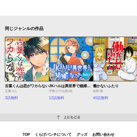
同じジャンルの作品
古葉くんは恋がワカらない
JKハルは異世界で娼婦になった Winter
働かないふたり
正青コム
平鳥コウ/山田J太
吉田 覚
3話無料
12話無料
40話無料
上にもどる
TOP
くらげバンチについて
グッズ
お問い合わせ