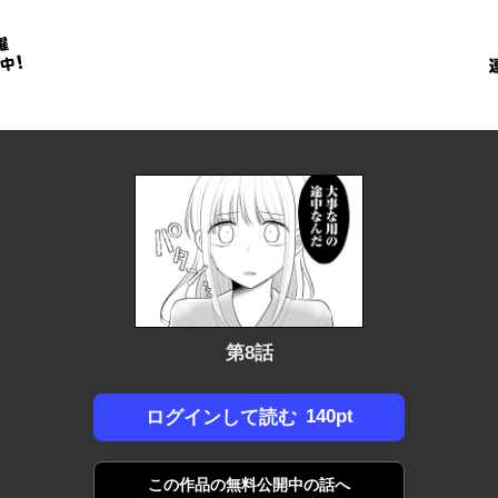
金
に
！
第8話
140pt
ログインして読む
この作品の
無料公開中の話へ