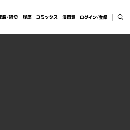
検索
連載/読切
履歴
コミックス
漫画賞
ログイン / 登
録