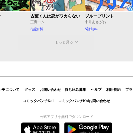
女
古葉くんは恋がワカらない
ブループリント
正青コム
中井あさがお
3話無料
5話無料
もっと見る
ンチについて
グッズ
お問い合わせ
持ち込み募集
ヘルプ
利用規約
プラ
コミックバンチKai
コミックバンチKaiお問い合わせ
公式アプリを無料でダウンロード