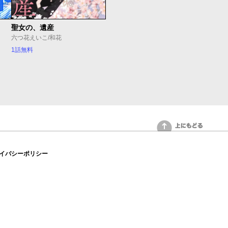
聖女の、遺産
六つ花えいこ/和花
1話無料
上にもどる
イバシーポリシー