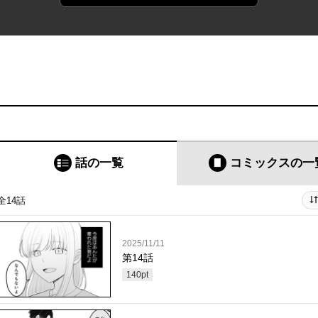
話の一覧
コミックス
の一
全14話
2025/11/11
第14話
140
pt