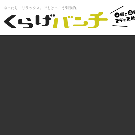
火曜と
ゆったり、リラックス。でもけっこう刺激的。
曜正午
くらげバンチ
更新中