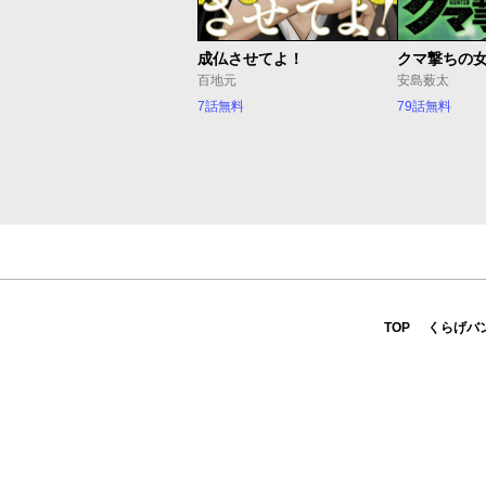
成仏させてよ！
クマ撃ちの
百地元
安島薮太
7話無料
79話無料
TOP
くらげバ