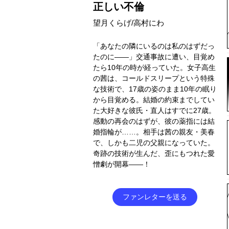
正しい不倫
望月くらげ/高村にわ
「あなたの隣にいるのは私のはずだっ
たのに――」交通事故に遭い、目覚め
たら10年の時が経っていた。女子高生
の茜は、コールドスリープという特殊
な技術で、17歳の姿のまま10年の眠り
から目覚める。結婚の約束までしてい
た大好きな彼氏・直人はすでに27歳。
感動の再会のはずが、彼の薬指には結
婚指輪が……。相手は茜の親友・美春
で、しかも二児の父親になっていた。
奇跡の技術が生んだ、歪にもつれた愛
憎劇が開幕――！
ファンレターを送る