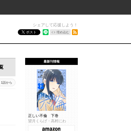
シェアして応援しよう！
RSSフィード
ポスト
埋め込む
最新刊情報
覧
1話から
正しい不倫 下巻
望月くらげ・高村にわ