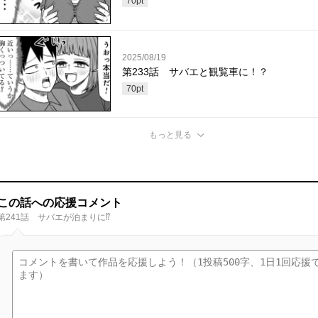
70
pt
2025/08/19
第233話 サバエと観覧車に！？
70
pt
もっと見る
この話への応援コメント
第241話 サバエが泊まりに⁉