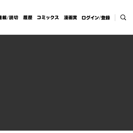
検索
連載/読切
履歴
コミックス
漫画賞
ログイン / 登
録