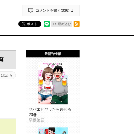
コメントを書く(
336
)
RSSフィード
ポスト
埋め込む
最新刊情報
覧
1話から
サバエとヤッたら終わる
20巻
早坂啓吾