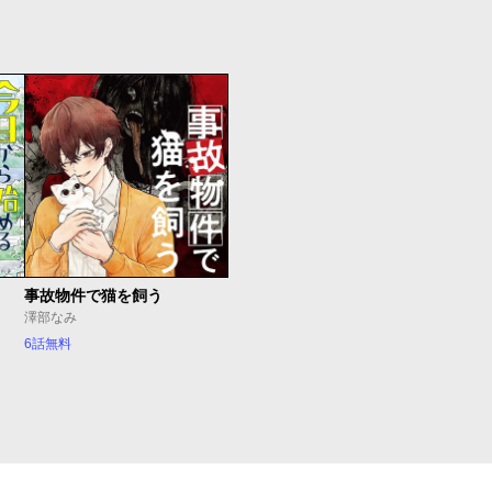
事故物件で猫を飼う
澤部なみ
6話無料