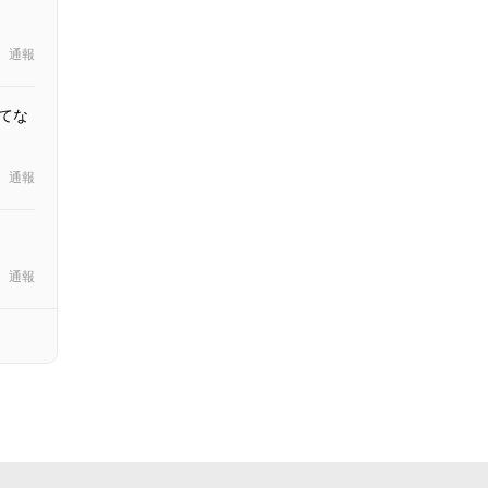
通報
てな
通報
通報