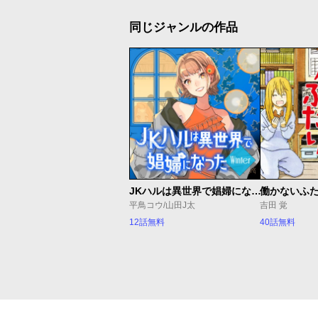
同じジャンルの作品
JKハルは異世界で娼婦になった Winter
働かないふ
平鳥コウ/山田J太
吉田 覚
12話無料
40話無料