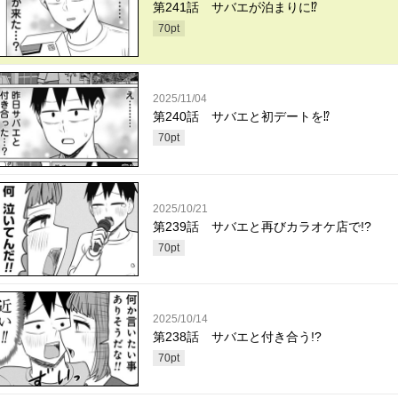
第241話 サバエが泊まりに⁉
70
pt
2025/11/04
第240話 サバエと初デートを⁉︎
70
pt
2025/10/21
第239話 サバエと再びカラオケ店で!?
70
pt
2025/10/14
第238話 サバエと付き合う!?
70
pt