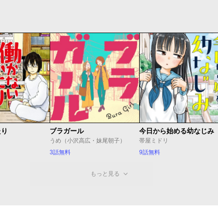
たり
ブラガール
今日から始める幼なじみ
うめ（小沢高広・妹尾朝子）
帯屋ミドリ
3話無料
9話無料
もっと見る