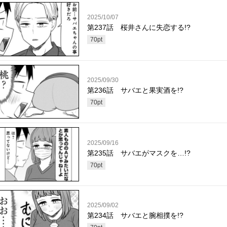
2025/10/07
第237話 桜井さんに失恋する!?
70
pt
2025/09/30
第236話 サバエと果実酒を!?
70
pt
2025/09/16
第235話 サバエがマスクを…!?
70
pt
2025/09/02
第234話 サバエと腕相撲を!?