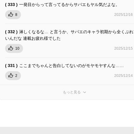
( 333 )
一発目からって言ってるからサバエもヤル気だよな。
8
2025/12/16
( 332 )
淋しくなるな… と言うか、サバエのキャラ初期から全くぶれ
いんだな 連載お疲れ様でした
10
2025/12/15
( 331 )
ここまでちゃんと告白してないのがモヤモヤすんな……
2
2025/12/14
もっと見る