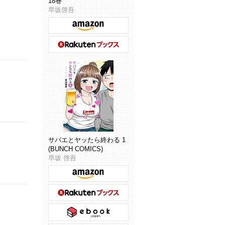
18巻
早坂啓吾
サバエとヤッたら終わる 1
(BUNCH COMICS)
早坂 啓吾