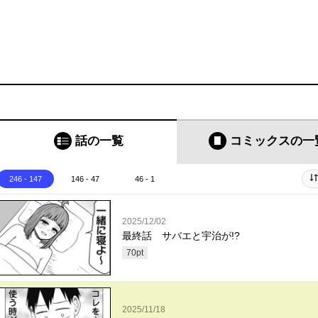
話の一覧
コミックス
の一
246 - 147
146 - 47
46 - 1
2025/12/02
最終話 サバエと宇治が!?
70
pt
2025/11/18