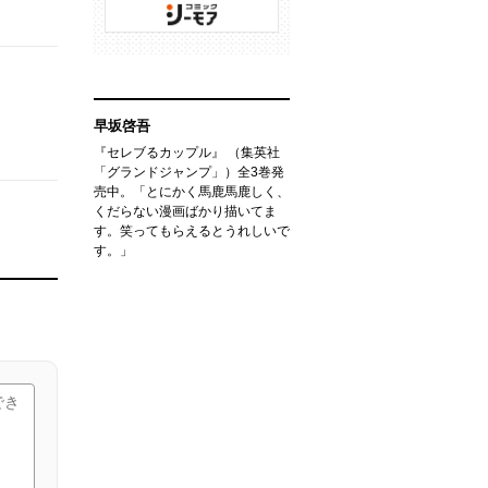
早坂啓吾
『セレブるカップル』 （集英社
「グランドジャンプ」）全3巻発
売中。「とにかく馬鹿馬鹿しく、
くだらない漫画ばかり描いてま
す。笑ってもらえるとうれしいで
す。」