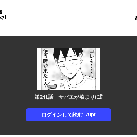
金
に
！
第241話 サバエが泊まりに⁉
70pt
ログインして読む