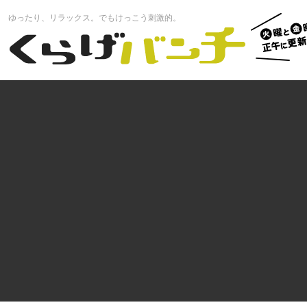
火曜と
ゆったり、リラックス。でもけっこう刺激的。
曜正午
くらげバンチ
更新中