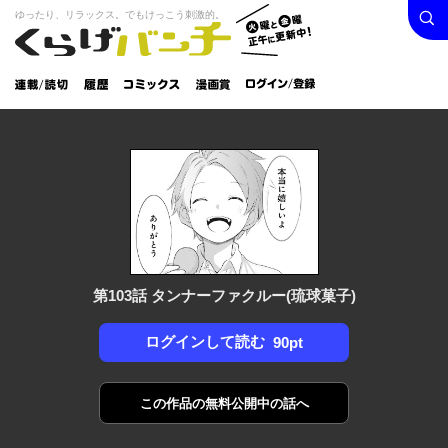
検索
火曜と
ゆったり、リラックス。でもけっこう刺激的。
くらげバンチ
金曜正
ログイン /
午に更
登録
新中！
連載/読
履
コミック
漫画
切
歴
ス
賞
第103話 タンナーファクルー(琉球菓子)
ログインして読む
90pt
この作品の
無料公開中の話へ