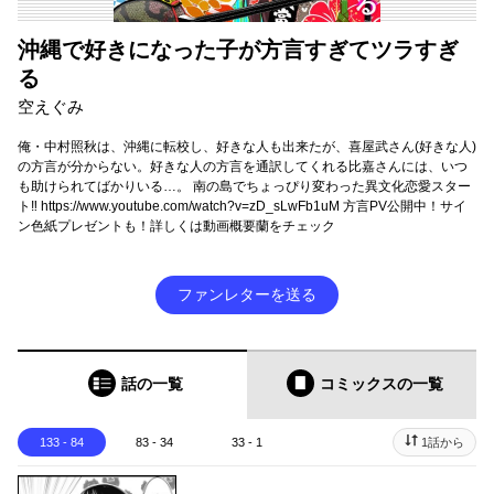
沖縄で好きになった子が方言すぎてツラすぎ
る
空えぐみ
俺・中村照秋は、沖縄に転校し、好きな人も出来たが、喜屋武さん(好きな人)
の方言が分からない。好きな人の方言を通訳してくれる比嘉さんには、いつ
も助けられてばかりいる…。 南の島でちょっぴり変わった異文化恋愛スター
ト‼ https://www.youtube.com/watch?v=zD_sLwFb1uM 方言PV公開中！サイ
ン色紙プレゼントも！詳しくは動画概要蘭をチェック
ファンレターを送る
話の一覧
コミックス
の一覧
133 - 84
83 - 34
33 - 1
1話から