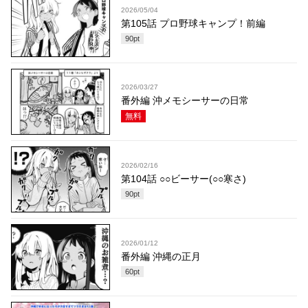
2026/05/04
第105話 プロ野球キャンプ！前編
90
pt
2026/03/27
番外編 沖メモシーサーの日常
無料
2026/02/16
第104話 ○○ビーサー(○○寒さ)
90
pt
2026/01/12
番外編 沖縄の正月
60
pt