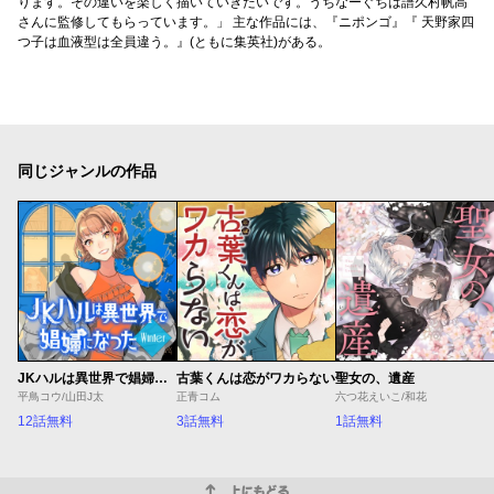
ります。その違いを楽しく描いていきたいです。うちなーぐちは譜久村帆高
さんに監修してもらっています。」 主な作品には、『ニポンゴ』『 天野家四
つ子は血液型は全員違う。』(ともに集英社)がある。
同じジャンルの作品
JKハルは異世界で娼婦になった Winter
古葉くんは恋がワカらない
聖女の、遺産
平鳥コウ/山田J太
正青コム
六つ花えいこ/和花
12話無料
3話無料
1話無料
上にもどる