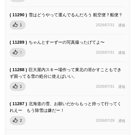
( 11290 )
雪はどうやって運んでるんだろう 航空便？船便？
1
2026/07/31
通報
( 11289 )
ちゃんとすーずーの写真撮ったげてよ〜
0
2026/07/31
通報
( 11288 )
巨大屋内スキー場作って東北の溶かすこともでき
ず困ってる雪の処分に使えばいい。
1
2026/07/31
通報
( 11287 )
北海道の雪、お願いだからもっと持って行ってく
れえー もう除雪は嫌だー！
2
2026/07/29
通報