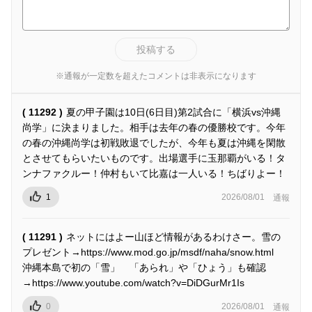
投稿する
※通報が一定数を超えたコメントは非表示になります
( 11292 )
夏の甲子園は10日(6日目)第2試合に「横浜vs沖縄
尚学」に決まりました。相手は去年の春の優勝校です。今年
の春の沖縄尚学は初戦敗退でしたが、今年も夏は沖縄を閑散
とさせてもらいたいものです。出場選手に玉那覇がいる！タ
ンナファクルー！仲村もいて比嘉は一人いる！ちばりよー！
1
2026/08/01
通報
( 11291 )
ネットにはよー山ほど情報があるわけさー。雪の
プレゼント→https://www.mod.go.jp/msdf/naha/snow.html
沖縄本島で初の「雪」 「あられ」や「ひょう」も確認
→https://www.youtube.com/watch?v=DiDGurMr1Is
0
2026/08/01
通報