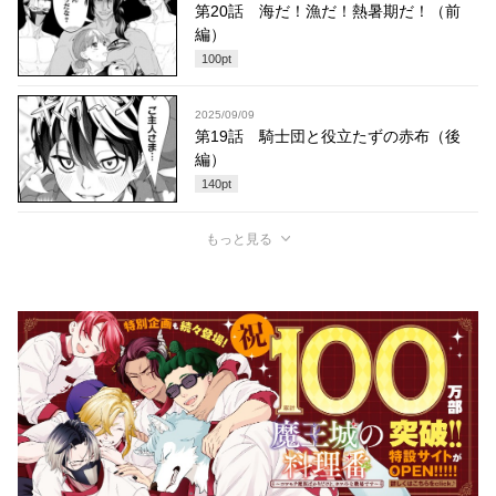
第20話 海だ！漁だ！熱暑期だ！（前
編）
100
pt
2025/09/09
第19話 騎士団と役立たずの赤布（後
編）
140
pt
もっと見る