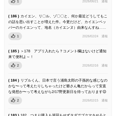
1
2026/06/21
通報
( 186 )
カイエン、リ〇ル、ゾ〇〇と、何か最近どうしてもこ
の話を思い出すことが増えた件。今更だけど、カイエンペッ
パーのカイエンって、地名（カイエンヌ）由来なんすね……
1
2026/02/24
通報
( 185 )
＞178 アプリ入れたら？コメント欄はないけど通知
来て便利よ～！
2
2026/02/16
通報
( 184 )
リプルくん、日本で言う浦島太郎の子孫的な感じなの
かな〜って考えたりしちゃったけど爺さん亀だからって安直
な発想か〜って考えながら2/17野更新日を待っております😌
2
2026/02/15
通報
( 183 )
182 つまり購入も巡回もせずタダでブクマさせろと