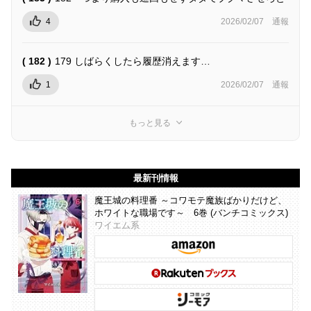
4
2026/02/07
通報
( 182 )
179 しばらくしたら履歴消えます…
1
2026/02/07
通報
もっと見る
最新刊情報
魔王城の料理番 ～コワモテ魔族ばかりだけど、
ホワイトな職場です～ 6巻 (バンチコミックス)
ワイエム系