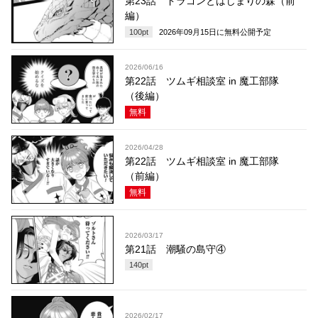
第23話 ドラゴンとはじまりの森（前
編）
100
pt
2026年09月15日
に無料公開予定
2026/06/16
第22話 ツムギ相談室 in 魔工部隊
（後編）
無料
2026/04/28
第22話 ツムギ相談室 in 魔工部隊
（前編）
無料
2026/03/17
第21話 潮騒の島守④
140
pt
2026/02/17