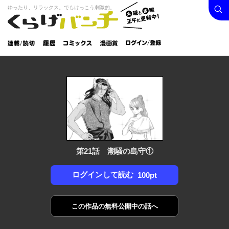
検索
火曜と
ゆったり、リラックス。でもけっこう刺激的。
くらげバンチ
金曜正
ログイン /
午に更
登録
新中！
連載/読
履
コミック
漫画
切
歴
ス
賞
第21話 潮騒の島守①
ログインして読む
100pt
この作品の
無料公開中の話へ