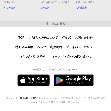
渡邉ポポ
うめ（小沢高広・妹尾朝子）
平鳥コウ/山田J太
59話無料
3話無料
12話無料
上にもどる
TOP
くらげバンチについて
グッズ
お問い合わせ
持ち込み募集
ヘルプ
利用規約
プライバシーポリシー
コミックバンチKai
コミックバンチKaiお問い合わせ
公式アプリを無料でダウンロード
Copyright ©
SHINCHOSHA
All Rights Reserved. 掲載の記事・写真・イラスト等のすべて
のコンテンツの無断複写・転載を禁じます。