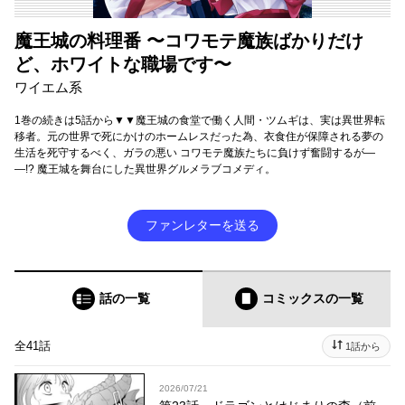
魔王城の料理番 〜コワモテ魔族ばかりだけ
ど、ホワイトな職場です〜
ワイエム系
1巻の続きは5話から▼▼魔王城の食堂で働く人間・ツムギは、実は異世界転
移者。元の世界で死にかけのホームレスだった為、衣食住が保障される夢の
生活を死守するべく、ガラの悪い コワモテ魔族たちに負けず奮闘するが―
―!? 魔王城を舞台にした異世界グルメラブコメディ。
ファンレターを送る
話の一覧
コミックス
の一覧
全41話
1話から
2026/07/21