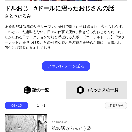
ドルおじ #ドールに沼ったおじさんの話
さとうはるみ
矛橋真澄は42歳のサラリーマン。会社で部下からは疎まれ、恋人もおらず、
これといった趣味もない。日々の仕事で疲れ、渇き切ったおじさんだった。
しかしある日オークションで幻と呼ばれる人形、【エーテルドール】〝スタ
ーレット〟を見つける。その可憐な姿と星の輝きを秘めた瞳に一目惚れし、
気付けば競りに参加しており…。
ファンレターを送る
話の一覧
コミックス
の一覧
64 - 15
14 - 1
1話から
2026/08/03
第38話 がらんどう②