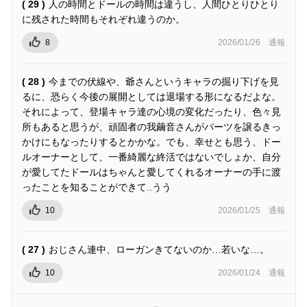
( 29 )
人の時間とドールの時間は違うし、人間ひとりひとり
に残された時間もそれぞれ違うのか。
8
2026/01/26
通報
( 28 )
今までの伏線や、爺さんというキャラの掘り下げを見
るに、恐らく今後の展開としては退場する形になるだよな。
それによって、登場キャラ達の心境の変化だったり、色々見
所もあると思うが、頑固者の我繭音さんがパーツを譲るきっ
かけにもなったりするとかかな。でも、幸せとも思う、ドー
ルオーナーとして、一番綺麗な終活ではないでしょか、自分
が愛してたドールはちゃんと愛してくれるオーナーの手に渡
ったことを知ることができて..うう
10
2026/01/25
通報
( 27 )
おじさん連中、ローガンきてないのか…若いな…。
10
2026/01/24
通報