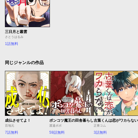
三日月と叢雲
さとうはるみ
1話無料
同じジャンルの作品
成仏させてよ！
ポンコツ魔王の田舎暮らし
古葉くんは恋がワカらない
百地元
渡邉ポポ
正青コム
7話無料
59話無料
3話無料