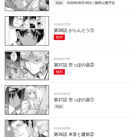
50
pt
2026年08月28日
に無料公開予定
2026/07/20
第38話 がらんどう①
無料
2026/07/06
第37話 空っぽの器②
無料
2026/06/22
第37話 空っぽの器①
50
pt
2026/06/08
第36話 本音と建前②