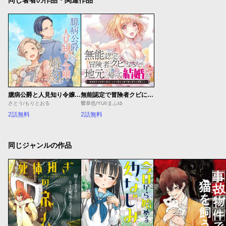
臆病公爵と人見知り令嬢の婚約
無能認定で冒険者クビになったから地元に帰って結婚する ～結婚相手が世界を滅ぼしかけた龍王の娘で俺の能力が覚醒した～
さとう/もりとおる
響恭也/YUI/まふゆ
2話無料
2話無料
同じジャンルの作品