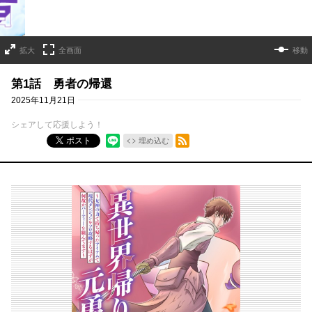
拡大
全画面
移動
第1話 勇者の帰還
2025年11月21日
シェアして応援しよう！
RSSフィード
ポスト
埋め込む