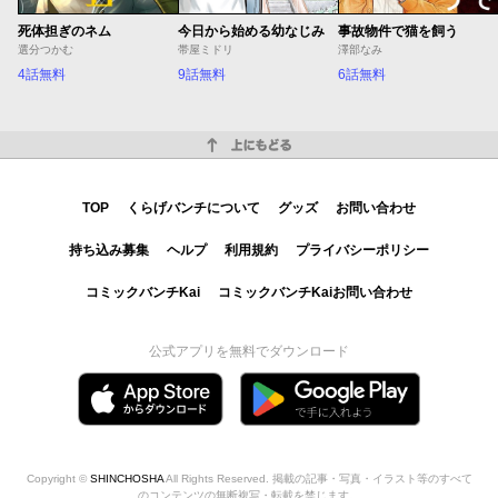
死体担ぎのネム
今日から始める幼なじみ
事故物件で猫を飼う
選分つかむ
帯屋ミドリ
澤部なみ
4話無料
9話無料
6話無料
上にもどる
TOP
くらげバンチについて
グッズ
お問い合わせ
持ち込み募集
ヘルプ
利用規約
プライバシーポリシー
コミックバンチKai
コミックバンチKaiお問い合わせ
公式アプリを無料でダウンロード
Copyright ©
SHINCHOSHA
All Rights Reserved. 掲載の記事・写真・イラスト等のすべて
のコンテンツの無断複写・転載を禁じます。