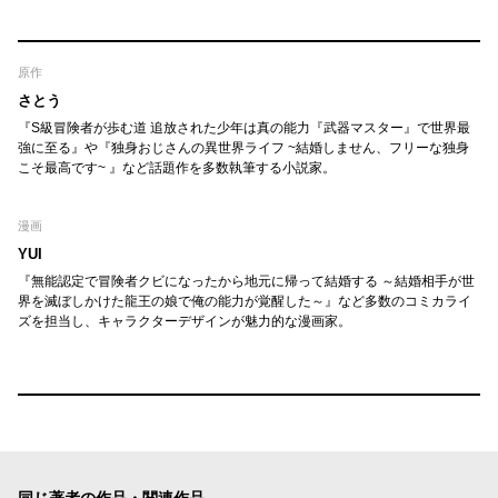
原作
さとう
『S級冒険者が歩む道 追放された少年は真の能力『武器マスター』で世界最
強に至る』や『独身おじさんの異世界ライフ ~結婚しません、フリーな独身
こそ最高です~ 』など話題作を多数執筆する小説家。
漫画
YUI
『無能認定で冒険者クビになったから地元に帰って結婚する ～結婚相手が世
界を滅ぼしかけた龍王の娘で俺の能力が覚醒した～』など多数のコミカライ
ズを担当し、キャラクターデザインが魅力的な漫画家。
同じ著者の作品・関連作品