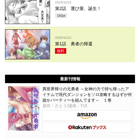
2025/11/21
第2話 運び屋、誕生！
160
pt
2025/11/21
第1話 勇者の帰還
無料
最新刊情報
異世界帰りの元勇者 ～女神の力で持ち帰ったア
イテムで現代ダンジョンをソロ攻略するはずが何
故かパーティーを組んでます～ １巻
原作：さとう/漫画：YUI