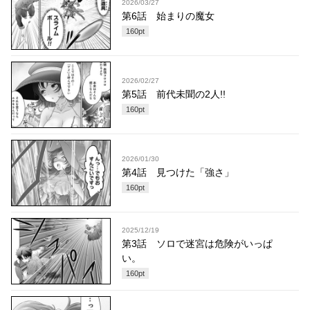
2026/03/27
第6話 始まりの魔女
160
pt
2026/02/27
第5話 前代未聞の2人!!
160
pt
2026/01/30
第4話 見つけた「強さ」
160
pt
2025/12/19
第3話 ソロで迷宮は危険がいっぱ
い。
160
pt