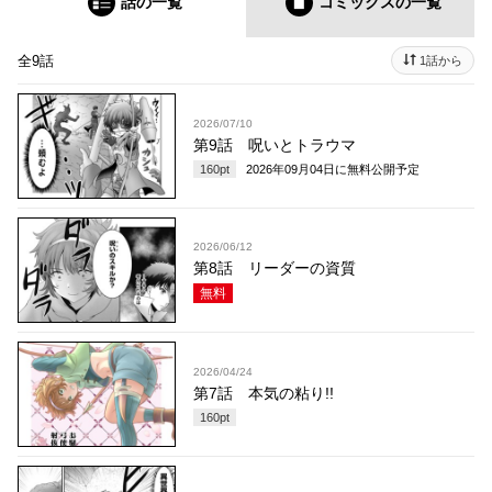
話の一覧
コミックス
の一覧
全9話
1話から
2026/07/10
第9話 呪いとトラウマ
160
pt
2026年09月04日
に無料公開予定
2026/06/12
第8話 リーダーの資質
無料
2026/04/24
第7話 本気の粘り!!
160
pt