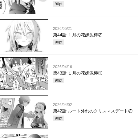
90
pt
2026/05/21
第44話 １月の花嫁泥棒②
90
pt
2026/04/16
第43話 １月の花嫁泥棒①
90
pt
2026/04/02
第42話 ルート外れのクリスマスデート②
90
pt