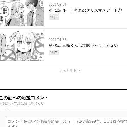
2026/03/19
第41話 ルート外れのクリスマスデート①
90
pt
2026/01/22
第40話 三咲くんは攻略キャラじゃない
90
pt
もっと見る
この話への応援コメント
第38話 境界線は目に見えない