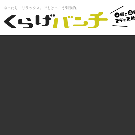
火曜と
ゆったり、リラックス。でもけっこう刺激的。
曜正午
くらげバンチ
更新中