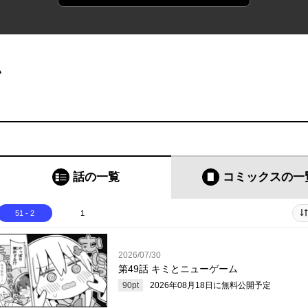
い
話の一覧
コミックス
の一
51 - 2
1
2026/07/30
第49話 キミとニューゲーム
90
pt
2026年08月18日
に無料公開予定