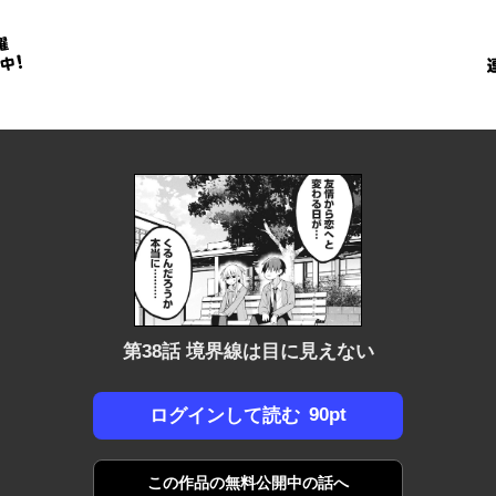
金
に
！
第38話 境界線は目に見えない
90pt
ログインして読む
この作品の
無料公開中の話へ