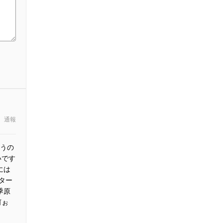
通報
うの
いです
には
ター
季原
何ぉ