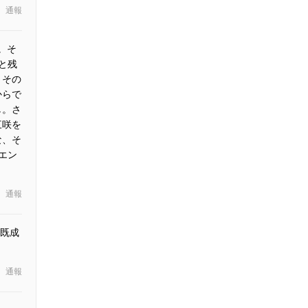
通報
。そ
と残
、その
からで
し。さ
三咲を
な、そ
エン
通報
既成
通報