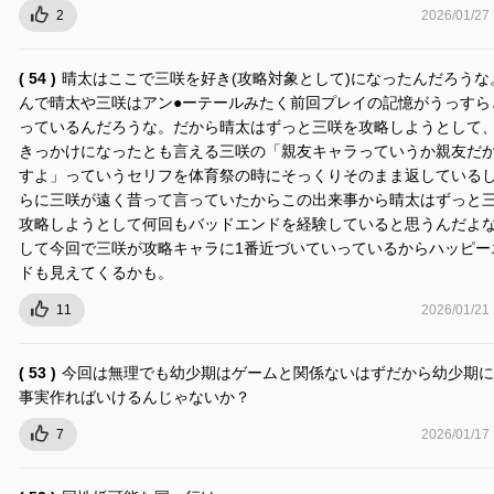
2
2026/01/27
( 54 )
晴太はここで三咲を好き(攻略対象として)になったんだろうな
んで晴太や三咲はアン●ーテールみたく前回プレイの記憶がうっすら
っているんだろうな。だから晴太はずっと三咲を攻略しようとして
きっかけになったとも言える三咲の「親友キャラっていうか親友だ
すよ」っていうセリフを体育祭の時にそっくりそのまま返している
らに三咲が遠く昔って言っていたからこの出来事から晴太はずっと
攻略しようとして何回もバッドエンドを経験していると思うんだよ
して今回で三咲が攻略キャラに1番近づいていっているからハッピー
ドも見えてくるかも。
11
2026/01/21
( 53 )
今回は無理でも幼少期はゲームと関係ないはずだから幼少期に
事実作ればいけるんじゃないか？
7
2026/01/17