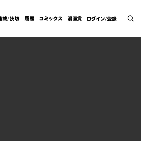
検索
連載/読切
履歴
コミックス
漫画賞
ログイン / 登
録