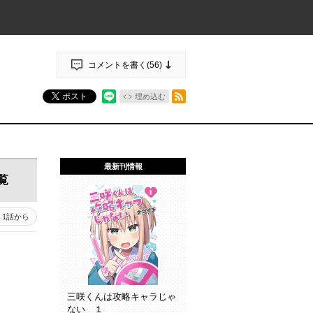
コメントを書く(
56
)
RSSフィード
ポスト
埋め込む
最新刊情報
覧
1話から
三咲くんは攻略キャラじゃ
ない １