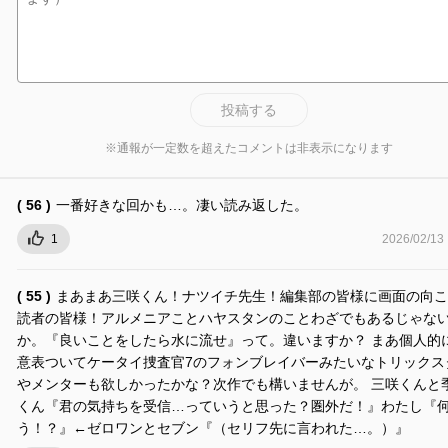
投稿する
※通報が一定数を超えたコメントは非表示になります
( 56 )
一番好きな回かも…。凄い読み返した。
1
2026/02/13
( 55 )
まあまあ三咲くん！ナツイチ先生！編集部の皆様に画面の向こ
読者の皆様！アルメニアことハヤスタンのことわざでもあるじゃな
か。『良いことをしたら水に流せ』って。違いますか？ まあ個人的
意表ついてケータイ捜査官7のフォンブレイバーみたいなトリックス
やメンターも欲しかったかな？次作でも構いませんが。 三咲くんと
くん『君の気持ちを受信…っていうと思った？圏外だ！』わたし『
う！？』←ゼロワンとセブン『（セリフ先に言われた…。）』