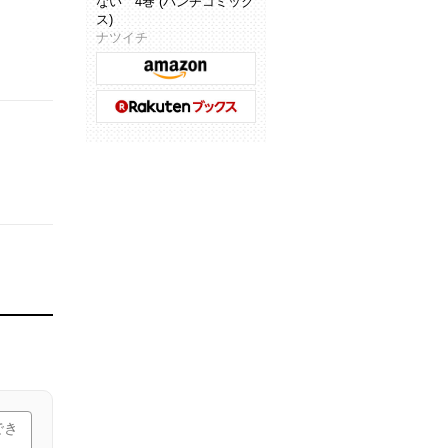
ない 4巻 (バンチコミック
ス)
ナツイチ