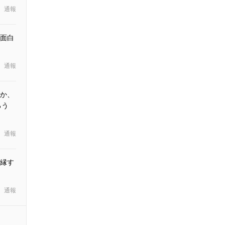
通報
面白
通報
か、
ろう
通報
縁す
通報