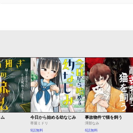
ネム
今日から始める幼なじみ
事故物件で猫を飼う
帯屋ミドリ
澤部なみ
9話無料
6話無料