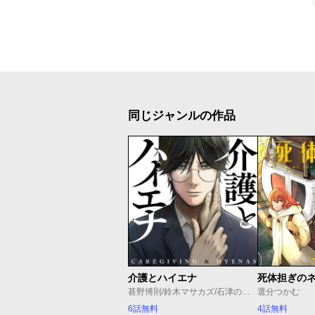
同じジャンルの作品
介護とハイエナ
死体担ぎの
甚野博則/鈴木マサカズ/石津のぞみ
選分つかむ
6話無料
4話無料