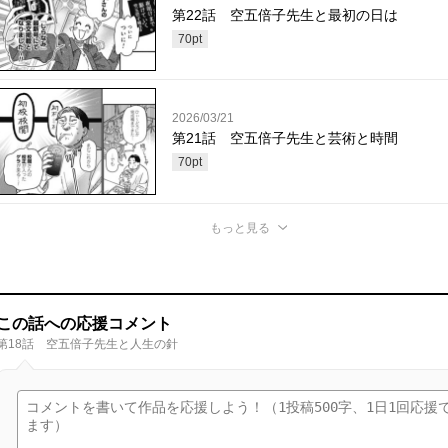
第22話 空五倍子先生と最初の日は
70
pt
2026/03/21
第21話 空五倍子先生と芸術と時間
70
pt
もっと見る
この話への応援コメント
第18話 空五倍子先生と人生の針