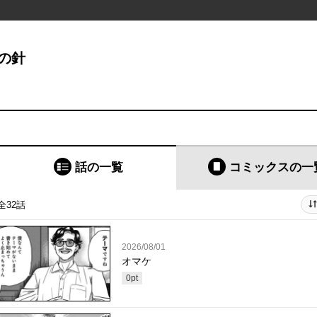
の針
話の一覧
コミックス
の一
全32話
2026/08/01
オマケ
0
pt