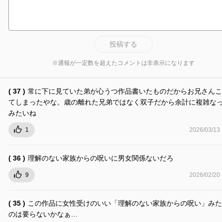
投稿する
※通報が一定数を超えたコメントは非表示になります
( 37 )
常に下に見ていた弟が心うつ作品書いたものだからお兄さんこ
てしまったやな。歳の離れた兄弟ではなく双子だから余計に複雑な
みたいね
1
2026/03/13
( 36 )
理解のない家族からの呪いに男女関係ないだろ
9
2026/02/20
( 35 )
この作品に女性受けのいい「理解のない家族からの呪い」みた
のは要らないかなぁ…