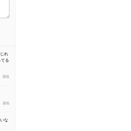
じれ
ってる
通報
通報
いな