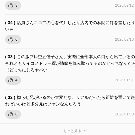
3
2026/02/12
( 34 )
店員さんココアの心を代弁したり店内での私闘に釘を差したり
いｗ
6
2026/02/10
( 33 )
この激ブレ空五倍子さん、実際に全部本人の口から出ているの
それともサイコメトラー縹が情緒を読み取ってるのかどっちなんだ
（どっちにしろヤバい
4
2026/01/31
( 32 )
拗らせ兄がいるのか大変だな、リアルだったら距離を置いて絶
ればいいけど多分兄はファンなんだろう
8
2026/01/30
もっと見る