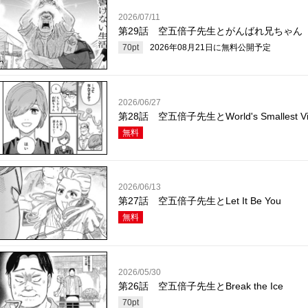
2026/07/11
第29話 空五倍子先生とがんばれ兄ちゃん
70
pt
2026年08月21日
に無料公開予定
2026/06/27
第28話 空五倍子先生とWorld's Smallest Vio
無料
2026/06/13
第27話 空五倍子先生とLet It Be You
無料
2026/05/30
第26話 空五倍子先生とBreak the Ice
70
pt