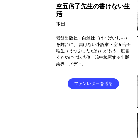
空五倍子先生の書けない生
活
本田
老舗出版社・白鯨社（はくげいしゃ）
を舞台に、 書けない小説家・空五倍子
唯生（うつぶしただお）がもう一度書
くために七転八倒、暗中模索する出版
業界コメディ。
ファンレターを送る