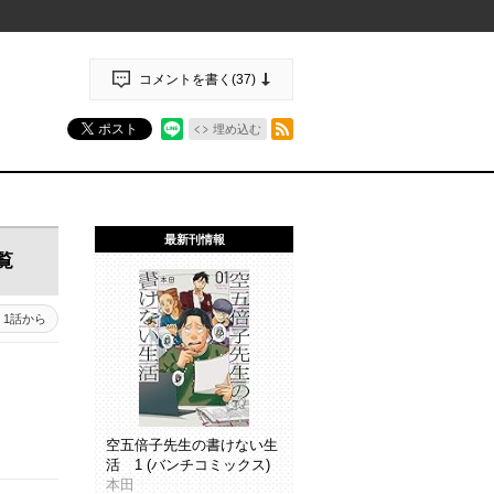
コメントを書く(
37
)
RSSフィード
ポスト
埋め込む
最新刊情報
覧
1話から
空五倍子先生の書けない生
活 1 (バンチコミックス)
本田