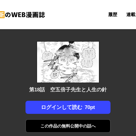
履歴
連載 
第18話 空五倍子先生と人生の針
70pt
ログインして読む
この作品の
無料公開中の話へ