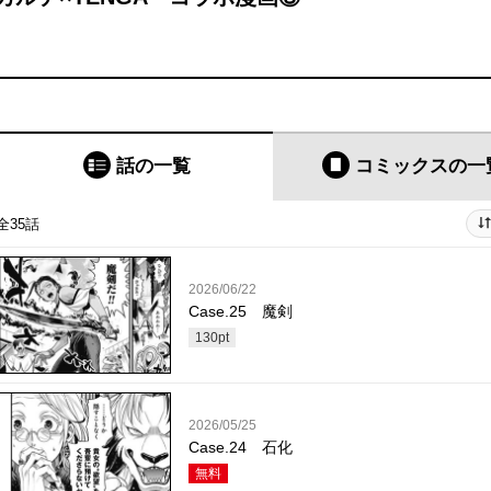
話の一覧
コミックス
の一
全35話
2026/06/22
Case.25 魔剣
130
pt
2026/05/25
Case.24 石化
無料