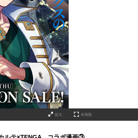
拡大
全画面
ルテ×TENGA コラボ漫画③