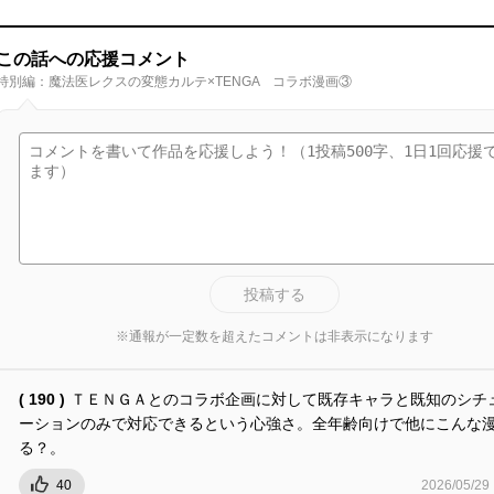
この話への応援コメント
特別編：魔法医レクスの変態カルテ×TENGA コラボ漫画③
投稿する
※通報が一定数を超えたコメントは非表示になります
( 190 )
ＴＥＮＧＡとのコラボ企画に対して既存キャラと既知のシチ
ーションのみで対応できるという心強さ。全年齢向けで他にこんな
る？。
40
2026/05/29