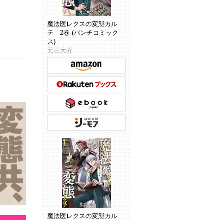
魔法医レクスの変態カル
テ 2巻 (バンチコミック
ス)
元三大介
魔法医レクスの変態カル