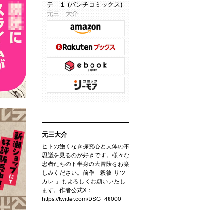
テ １ (バンチコミックス)
元三 大介
元三大介
ヒトの飽くなき探究心と人体の不
思議を見るのが好きです。様々な
患者たちの下半身の大冒険をお楽
しみください。前作「殺彼-サツ
カレ-」もよろしくお願いいたし
ます。作者公式X：
https://twitter.com/DSG_48000