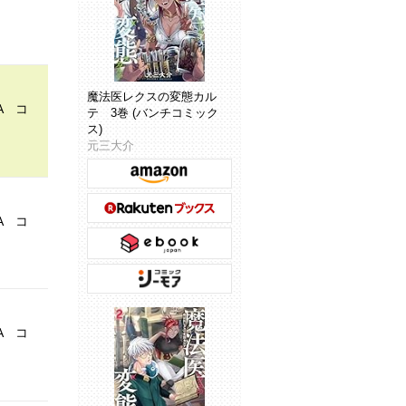
魔法医レクスの変態カル
A コ
テ 3巻 (バンチコミック
ス)
元三大介
A コ
A コ