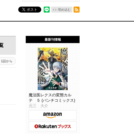
RSSフィード
ポスト
埋め込む
最新刊情報
覧
1話から
魔法医レクスの変態カル
テ ５ (バンチコミックス)
元三 大介