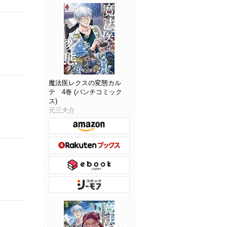
魔法医レクスの変態カル
テ 4巻 (バンチコミック
ス)
元三大介