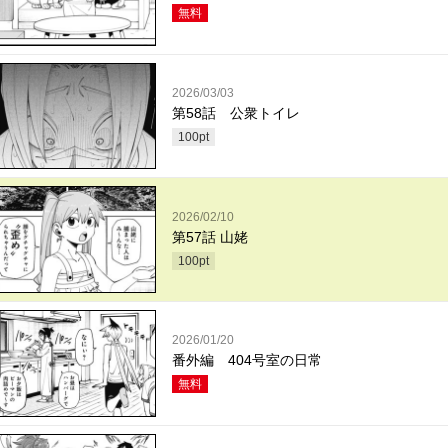
無料
2026/03/03
第58話 公衆トイレ
100
pt
2026/02/10
第57話 山姥
100
pt
2026/01/20
番外編 404号室の日常
無料