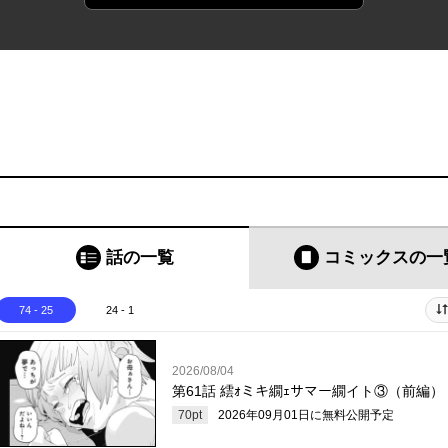
話の一覧
コミックス
の一
74 - 25
24 - 1
2026/08/04
第61話 繧ｫミキ繝ｪサマー繝イト③（前編）
70
pt
2026年09月01日
に無料公開予定