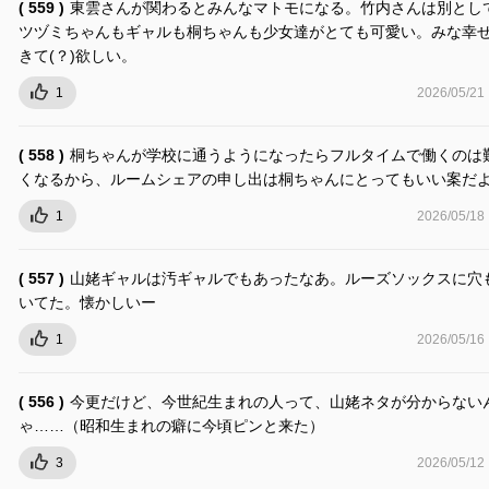
( 559 )
東雲さんが関わるとみんなマトモになる。竹内さんは別とし
ツヅミちゃんもギャルも桐ちゃんも少女達がとても可愛い。みな幸
きて(？)欲しい。
1
2026/05/21
( 558 )
桐ちゃんが学校に通うようになったらフルタイムで働くのは
くなるから、ルームシェアの申し出は桐ちゃんにとってもいい案だ
1
2026/05/18
( 557 )
山姥ギャルは汚ギャルでもあったなあ。ルーズソックスに穴
いてた。懐かしいー
1
2026/05/16
( 556 )
今更だけど、今世紀生まれの人って、山姥ネタが分からない
ゃ……（昭和生まれの癖に今頃ピンと来た）
3
2026/05/12