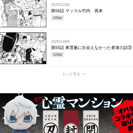
2025/12/30
第56話 マッスル竹内 再来
100
pt
2025/12/09
第55話 東雲薫に出会えなかった者達の話③
100
pt
もっと見る