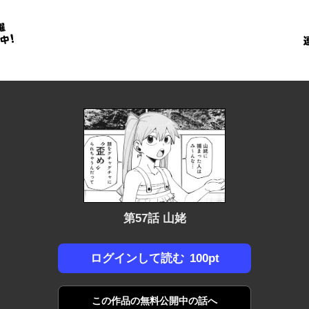
金
に
！
第57話 山姥
100pt
ログインして読む
この作品の
無料公開中の話へ