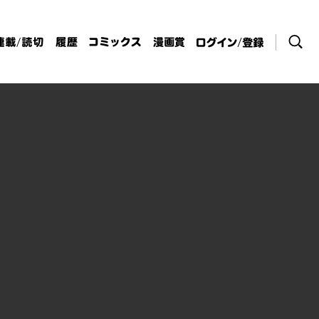
検索
連載/読切
履歴
コミックス
漫画賞
ログイン / 登
録