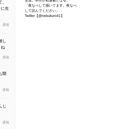
受賞。本作が初連載となる。
て。
「夜なべして描いてます。夜なべ
せに生
して読んでください」
Twitter【@nebukuro41】
通報
難し
よね
通報
も開
通報
んじ
通報