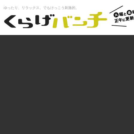
火曜と
ゆったり、リラックス。でもけっこう刺激的。
曜正午
くらげバンチ
更新中