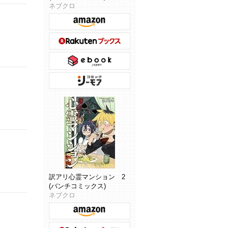
ネブクロ
訳アリ心霊マンション 2
(バンチコミックス)
ネブクロ