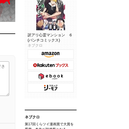
訳アリ心霊マンション ６
(バンチコミックス)
ネブクロ
ネブクロ
第17回くらツイ漫画賞で大賞を