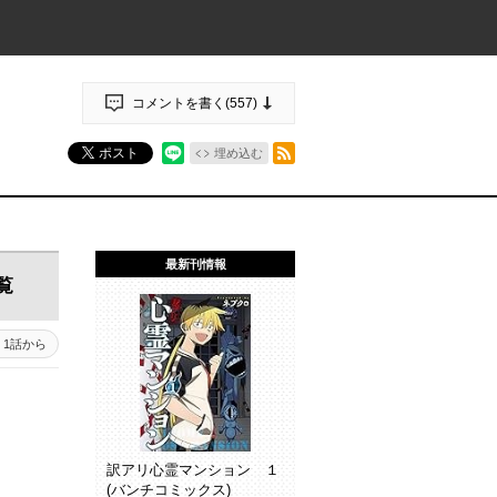
コメントを書く(
557
)
RSSフィード
ポスト
埋め込む
最新刊情報
覧
1話から
訳アリ心霊マンション １
(バンチコミックス)