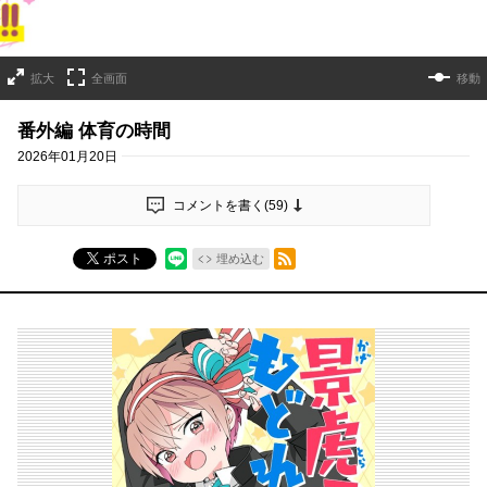
拡大
全画面
移動
番外編 体育の時間
2026年01月20日
コメントを書く(
59
)
RSSフィード
ポスト
埋め込む