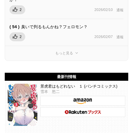
2
2026/02/10
通報
( 54 )
臭いで判るもんかね？フェロモン？
2
2026/02/07
通報
もっと見る
最新刊情報
景虎君はもどれない １ (バンチコミックス)
雪本 愁二