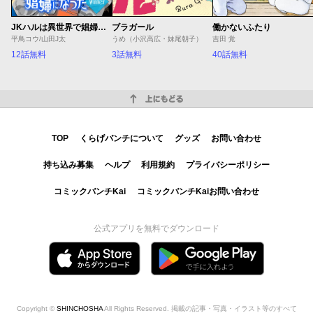
JKハルは異世界で娼婦になった Winter
ブラガール
働かないふたり
平鳥コウ/山田J太
うめ（小沢高広・妹尾朝子）
吉田 覚
12話無料
3話無料
40話無料
上にもどる
TOP
くらげバンチについて
グッズ
お問い合わせ
持ち込み募集
ヘルプ
利用規約
プライバシーポリシー
コミックバンチKai
コミックバンチKaiお問い合わせ
公式アプリを無料でダウンロード
Copyright ©
SHINCHOSHA
All Rights Reserved. 掲載の記事・写真・イラスト等のすべて