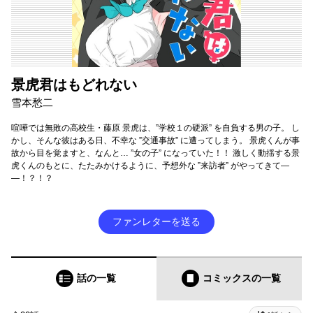
景虎君はもどれない
雪本愁二
喧嘩では無敗の高校生・藤原 景虎は、”学校１の硬派” を自負する男の子。 し
かし、そんな彼はある日、不幸な ”交通事故” に遭ってしまう。 景虎くんが事
故から目を覚ますと、なんと… ”女の子” になっていた！！ 激しく動揺する景
虎くんのもとに、たたみかけるように、予想外な ”来訪者” がやってきて―
―！？！？
ファンレターを送る
話の一覧
コミックス
の一覧