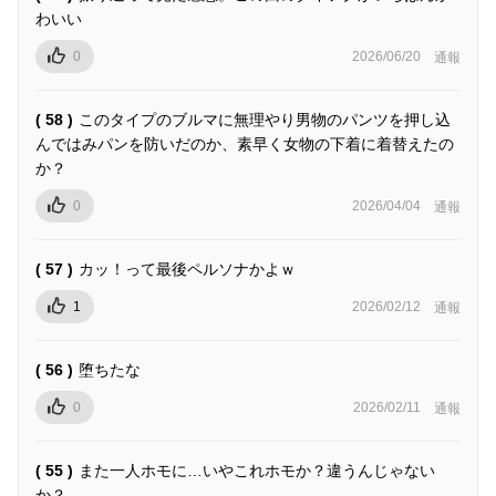
わいい
0
2026/06/20
通報
( 58 )
このタイプのブルマに無理やり男物のパンツを押し込
んではみパンを防いだのか、素早く女物の下着に着替えたの
か？
0
2026/04/04
通報
( 57 )
カッ！って最後ペルソナかよｗ
1
2026/02/12
通報
( 56 )
堕ちたな
0
2026/02/11
通報
( 55 )
また一人ホモに…いやこれホモか？違うんじゃない
か？