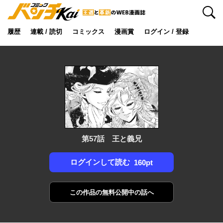
検索
履歴
連載 / 読切
コミックス
漫画賞
ログイン / 登録
第57話 王と義兄
ログインして読む
160pt
この作品の
無料公開中の話へ