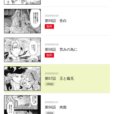
2026/05/16
第59話 告白
無料
2026/04/18
第58話 営みの為に
無料
2026/02/21
第57話 王と義兄
160
pt
2026/01/17
第56話 肉親
160
pt