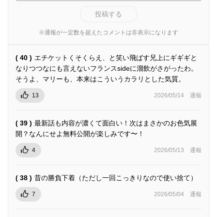
投稿する
※通報が一定数を超えたコメントは非表示になります
( 40 )
エチケットくそくらえ、と笑い飛ばす兄上にギギギと
なりつつなにも言えないフランスsideに溜飲がさがったわ。
そうよ、マリーも、本来はこういうカラリとした気質。
13
2026/05/14
通報
( 39 )
最新話も内容が濃くて面白い！次はまさかのお色気展
開？なんにせよ無料公開が楽しみです〜！
4
2026/05/13
通報
( 38 )
昔の勝負下着（ただし一回こっきりなので使い捨て）
7
2026/05/04
通報