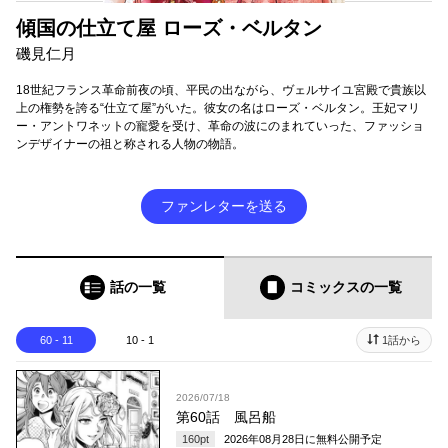
傾国の仕立て屋 ローズ・ベルタン
磯見仁月
18世紀フランス革命前夜の頃、平民の出ながら、ヴェルサイユ宮殿で貴族以
上の権勢を誇る“仕立て屋”がいた。彼女の名はローズ・ベルタン。王妃マリ
ー・アントワネットの寵愛を受け、革命の波にのまれていった、ファッショ
ンデザイナーの祖と称される人物の物語。
ファンレターを送る
話の一覧
コミックス
の一覧
60 - 11
10 - 1
1話から
2026/07/18
第60話 風呂船
160
pt
2026年08月28日
に無料公開予定