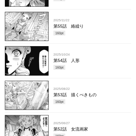
2025/11/22
第55話 絡繰り
160
pt
2025/10/24
第54話 人形
160
pt
2025/08/22
第53話 描くべきもの
160
pt
2025/06/27
第52話 女流画家
160
pt