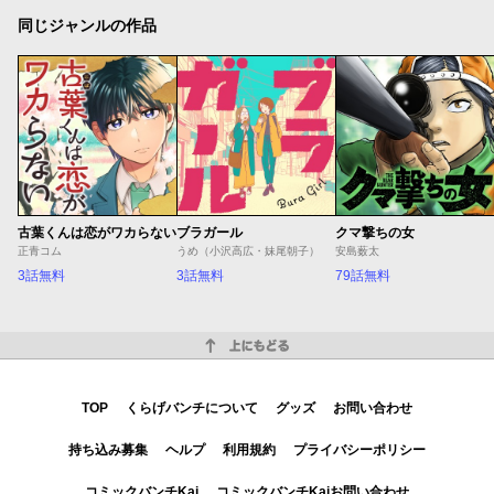
同じジャンルの作品
古葉くんは恋がワカらない
ブラガール
クマ撃ちの女
正青コム
うめ（小沢高広・妹尾朝子）
安島薮太
3話無料
3話無料
79話無料
上にもどる
TOP
くらげバンチについて
グッズ
お問い合わせ
持ち込み募集
ヘルプ
利用規約
プライバシーポリシー
コミックバンチKai
コミックバンチKaiお問い合わせ