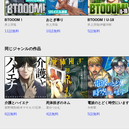
BTOOOM！
おとぎ奉り
BTOOOM！U-18
井上淳哉
井上淳哉
井上淳哉/伊藤洋樹
11話無料
10話無料
5話無料
同じジャンルの作品
介護とハイエナ
死体担ぎのネム
電波のとどく時空にいます
甚野博則/鈴木マサカズ/石津のぞみ
選分つかむ
今村翠
6話無料
4話無料
5話無料