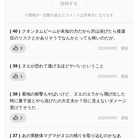
投稿する
※通報が一定数を超えたコメントは非表示になります
( 40 )
クオンタムビームが未知の力だから沢山浴びたら後遺
症のリスクとかありそうでなんかとっても怖いのだが。
3
2026/03/05
通報
( 39 )
ヌエが恐れて逃げるほどヤバいということ
1
2026/03/05
通報
( 38 )
着地の衝撃もやばいけど、ヌエのエラから飛び出した
時に量子波とやら浴びたの大丈夫か？目に見えないダメージ
受けてそうだ…
2
2026/03/03
通報
( 37 )
あの実験体マグマがヌエの残りを取り込むのかなあ