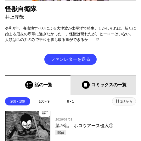
怪獣自衛隊
井上淳哉
令和X年、海底地すべりによる大津波が太平洋で発生。しかしそれは、新たに
始まる厄災の序章に過ぎなかった…。怪獣は現れたが、ヒーローはいない。
人類は己の力のみで平和を勝ち取る事ができるか――!?
ファンレターを送る
話の一覧
コミックス
の一覧
208 - 109
108 - 9
8 - 1
1話から
2026/08/03
第76話 ホロウアース侵入①
80
pt