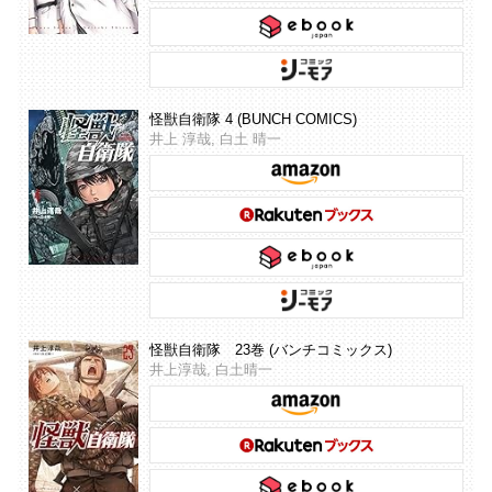
怪獣自衛隊 4 (BUNCH COMICS)
井上 淳哉, 白土 晴一
怪獣自衛隊 23巻 (バンチコミックス)
井上淳哉, 白土晴一