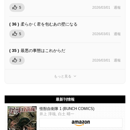
5
2026/03/01
通報
( 36 )
柔らかく君を包むあの壁になる
5
2026/03/01
通報
( 35 )
最悪の事態はこれからだ
3
2026/03/01
通報
もっと見る
最新刊情報
怪獣自衛隊 1 (BUNCH COMICS)
井上 淳哉, 白土 晴一