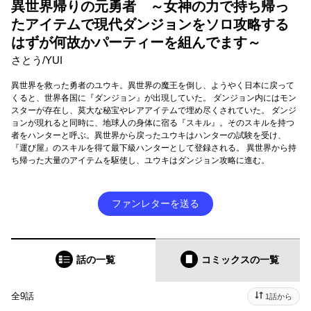
異世界帰りの元勇者 ～女神の力で持ち帰っ
たアイテムで現代ダンジョンをソロ攻略する
はずが何故かパーティーを組んでます～
さとう/YUI
異世界を救った勇者のユウキ。異世界の魔王を倒し、ようやく日本に戻って
くると、世界各国に『ダンジョン』が出現していた。 ダンジョン内にはモン
スターが存在し、莫大な秘宝やレアアイテムで埋め尽くされていた。 ダンジ
ョンが現れると同時に、地球人の身体に宿る『スキル』。そのスキルを持つ
者をハンターと呼ぶ。異世界から戻ったユウキはハンターの試験を受け、
『運び屋』のスキルを得て最下級ハンターとして登録される。 異世界から持
ち帰った大量のアイテムを駆使し、ユウキはダンジョン攻略に進む。
ファンレターを送る
話の一覧
コミックス
の一覧
全9話
1話から