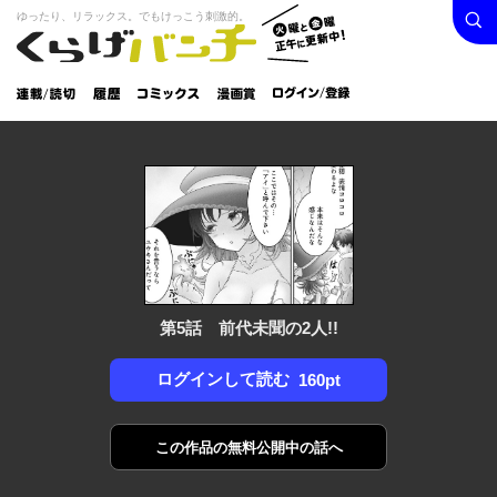
検索
火曜と
ゆったり、リラックス。でもけっこう刺激的。
くらげバンチ
金曜正
ログイン /
午に更
登録
新中！
連載/読
履
コミック
漫画
切
歴
ス
賞
第5話 前代未聞の2人!!
ログインして読む
160pt
この作品の
無料公開中の話へ