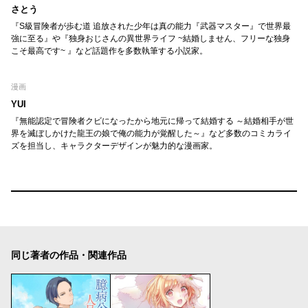
さとう
『S級冒険者が歩む道 追放された少年は真の能力『武器マスター』で世界最
強に至る』や『独身おじさんの異世界ライフ ~結婚しません、フリーな独身
こそ最高です~ 』など話題作を多数執筆する小説家。
漫画
YUI
『無能認定で冒険者クビになったから地元に帰って結婚する ～結婚相手が世
界を滅ぼしかけた龍王の娘で俺の能力が覚醒した～』など多数のコミカライ
ズを担当し、キャラクターデザインが魅力的な漫画家。
同じ著者の作品・関連作品