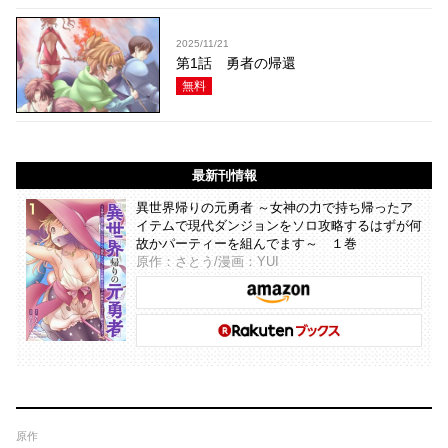
2025/11/21
第1話 勇者の帰還
無料
最新刊情報
異世界帰りの元勇者 ～女神の力で持ち帰ったア
イテムで現代ダンジョンをソロ攻略するはずが何
故かパーティーを組んでます～ １巻
原作：さとう/漫画：YUI
原作