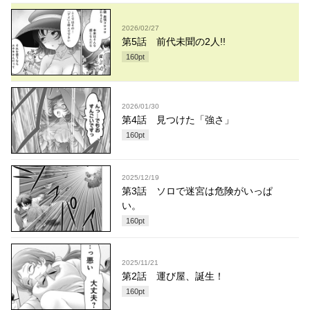
2026/02/27
第5話 前代未聞の2人!!
160
pt
2026/01/30
第4話 見つけた「強さ」
160
pt
2025/12/19
第3話 ソロで迷宮は危険がいっぱ
い。
160
pt
2025/11/21
第2話 運び屋、誕生！
160
pt