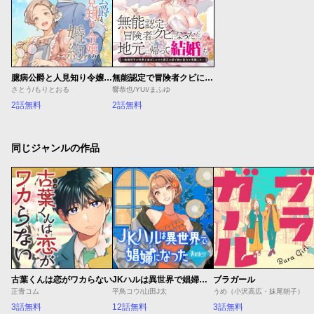
臆病公爵と人見知り令嬢の婚約
無能認定で冒険者クビになったから地元に帰って結婚する ～結婚相手が世界を滅ぼしかけた龍王の娘で俺の能力が覚醒した～
さとう/もりとおる
響恭也/YUI/まふゆ
2話無料
2話無料
同じジャンルの作品
古葉くんは恋がワカらない
JKハルは異世界で娼婦になった Winter
ブラガール
正青コム
平鳥コウ/山田J太
うめ（小沢高広・妹尾朝子）
3話無料
12話無料
3話無料