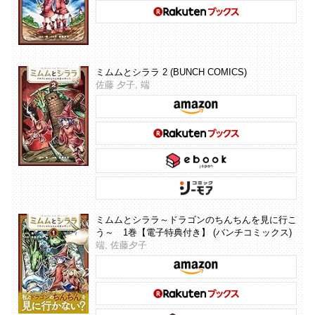
ミムムとシララ 2 (BUNCH COMICS)
佐藤 夕子, 端
ミムムとシララ～ドラゴンのちんちんを見に行こ
う～ 1巻【電子特典付き】 (バンチコミックス)
端, 佐藤夕子