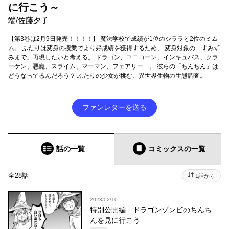
に行こう～
端/佐藤夕子
【第3巻は2月9日発売！！！！】 魔法学校で成績が1位のシララと2位のミム
ム。 ふたりは変身の授業でより好成績を獲得するため、 変身対象の「すみず
みまで」再現したいと考える。 ドラゴン、ユニコーン、インキュバス、クラ
ーケン、悪魔、スライム、マーマン、フェアリー…。 彼らの「ちんちん」は
どうなってるんだろう？ ふたりの少女が挑む、異世界生物の生態調査。
ファンレターを送る
話の一覧
コミックス
の一覧
全28話
1話から
2023/02/10
特別公開編 ドラゴンゾンビのちんち
んを見に行こう