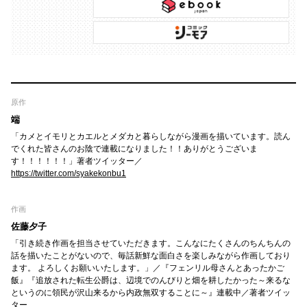
原作
端
「カメとイモリとカエルとメダカと暮らしながら漫画を描いています。読ん
でくれた皆さんのお陰で連載になりました！！ありがとうございま
す！！！！！！」著者ツイッター／
https://twitter.com/syakekonbu1
作画
佐藤夕子
「引き続き作画を担当させていただきます。こんなにたくさんのちんちんの
話を描いたことがないので、毎話新鮮な面白さを楽しみながら作画しており
ます。 よろしくお願いいたします。」／『フェンリル母さんとあったかご
飯』『追放された転生公爵は、辺境でのんびりと畑を耕したかった～来るな
というのに領民が沢山来るから内政無双することに～』連載中／著者ツイッ
ター