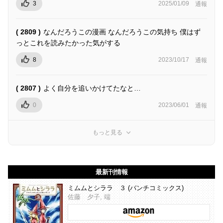
3
2025/01/09
通報
( 2809 )
なんだろうこの漫画 なんだろうこの気持ち 僕はず
っとこれを読みたかった気がする
8
2023/10/17
通報
( 2807 )
よく自分を追いかけてたなと…
0
2023/06/01
通報
もっと見る
最新刊情報
ミムムとシララ ３ (バンチコミックス)
佐藤 夕子, 端