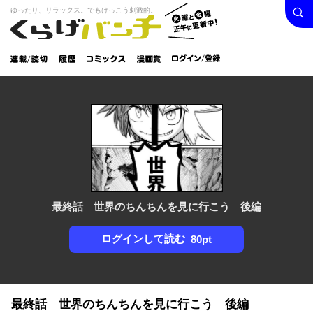
検索
火曜と
ゆったり、リラックス。でもけっこう刺激的。
くらげバンチ
金曜正
ログイン /
午に更
登録
新中！
連載/読
履
コミック
漫画
切
歴
ス
賞
最終話 世界のちんちんを見に行こう 後編
ログインして読む
80pt
最終話 世界のちんちんを見に行こう 後編