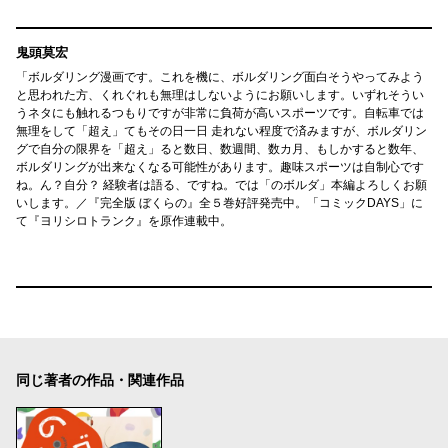
鬼頭莫宏
「ボルダリング漫画です。これを機に、ボルダリング面白そうやってみよう
と思われた方、くれぐれも無理はしないようにお願いします。いずれそうい
うネタにも触れるつもりですが非常に負荷が高いスポーツです。自転車では
無理をして「超え」てもその日一日 走れない程度で済みますが、ボルダリン
グで自分の限界を「超え」ると数日、数週間、数カ月、もしかすると数年、
ボルダリングが出来なくなる可能性があります。趣味スポーツは自制心です
ね。ん？自分？ 経験者は語る、ですね。では「のボルダ」本編よろしくお願
いします。／『完全版 ぼくらの』全５巻好評発売中。「コミックDAYS」に
て『ヨリシロトランク』を原作連載中。
同じ著者の作品・関連作品