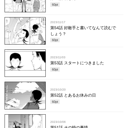
60
pt
2023/11/17
第54話 好敵手と書いてなんて読むで
しょう？
60
pt
2023/11/03
第53話 スタートにつきました
60
pt
2023/10/20
第52話 とあるお休みの日
60
pt
2023/10/06
第51話 その時の事情