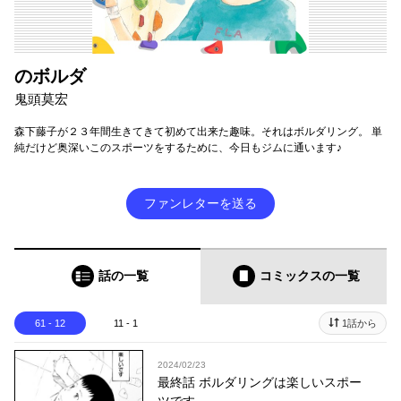
のボルダ
鬼頭莫宏
森下藤子が２３年間生きてきて初めて出来た趣味。それはボルダリング。 単
純だけど奥深いこのスポーツをするために、今日もジムに通います♪
ファンレターを送る
話の一覧
コミックス
の一覧
61 - 12
11 - 1
1話から
2024/02/23
最終話 ボルダリングは楽しいスポー