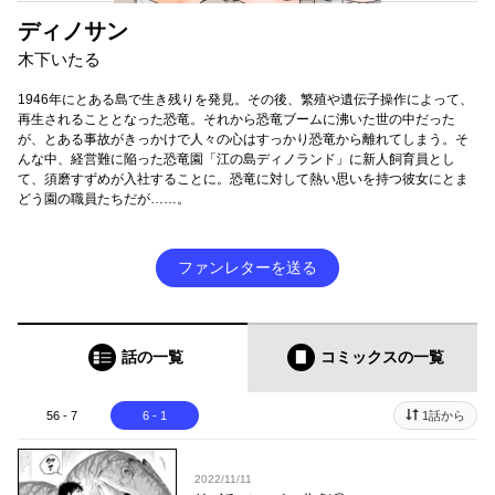
ディノサン
木下いたる
1946年にとある島で生き残りを発見。その後、繁殖や遺伝子操作によって、
再生されることとなった恐竜。それから恐竜ブームに沸いた世の中だった
が、とある事故がきっかけで人々の心はすっかり恐竜から離れてしまう。そ
んな中、経営難に陥った恐竜園「江の島ディノランド」に新人飼育員とし
て、須磨すずめが入社することに。恐竜に対して熱い思いを持つ彼女にとま
どう園の職員たちだが……。
ファンレターを送る
話の一覧
コミックス
の一覧
56 - 7
6 - 1
1話から
2022/11/11