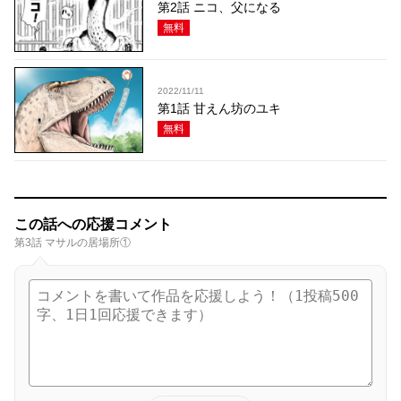
第2話 ニコ、父になる
無料
2022/11/11
第1話 甘えん坊のユキ
無料
この話への応援コメント
第3話 マサルの居場所①