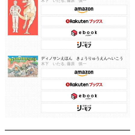
木下 いたる, 藤原 慎一
ディノサンえほん きょうりゅうえんへいこう
木下 いたる, 藤原 慎一