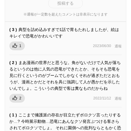
投稿する
※通報が一定数を超えたコメントは非表示になります
( 3 )
典型を詰め込みすぎで1話で胃もたれしましたが、絵は
キレイで恐竜がかわいいです
1
2023/06/30
通報
( 2 )
まあ漫画の世界だと思うな。角がないだけで人気が落ち
るというのは他に人気の恐竜ができたとか、そもそも恐竜を
見に行くというのがブームでしかなくそれが過ぎただとおも
うが、漫画とかだとそれを具に強調して人が愚かだを示した
いんでしょ。こういうの典型で客は糞なものだからね
2
2022/11/12
通報
( 1 )
ここまで擁護派の存在が目立たずボロクソ言ったりする
か…? 今時展示動物…恐竜にあんなクソ発言ぶつける客さら
されてボロクソでしょ。 それに園側への批判ならともかく恐