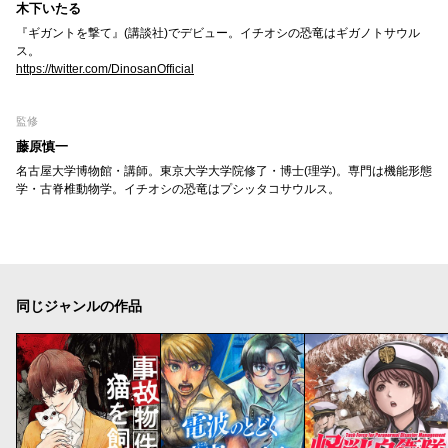
木下いたる
『ギガントを撃て』(講談社)でデビュー。イチオシの恐竜はギガノトサウル
ス。
https://twitter.com/DinosanOfficial
監修
藤原慎一
名古屋大学博物館・講師。東京大学大学院修了・博士(理学)。専門は機能形態
学・古脊椎動物学。イチオシの恐竜はプシッタコサウルス。
同じジャンルの作品