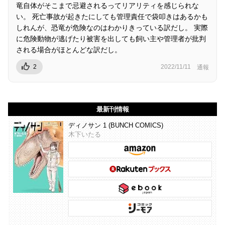
竜自体がそこまで忌避されるってリアリティを感じられな
い。 死亡事故が起きたにしても管理責任で袋叩きはあるかも
しれんが、恐竜が危険なのはわかりきっている訳だし。 実際
に危険動物が逃げたり被害を出しても飼い主や管理者が批判
される場合がほとんどな訳だし。
2
2022/11/11
通報
最新刊情報
ディノサン 1 (BUNCH COMICS)
木下いたる