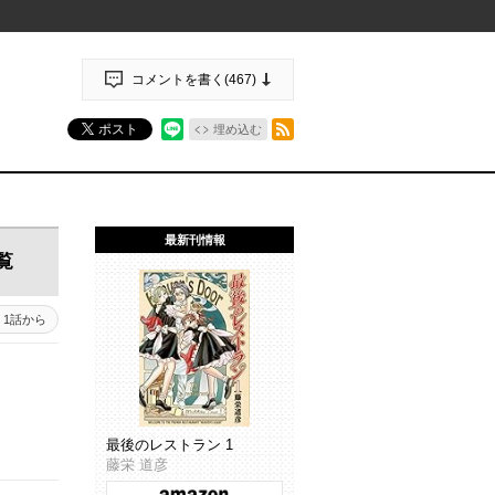
コメントを書く(
467
)
RSSフィード
ポスト
埋め込む
最新刊情報
覧
1話から
最後のレストラン 1
藤栄 道彦