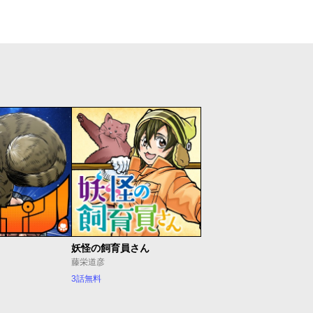
妖怪の飼育員さん
藤栄道彦
3話無料