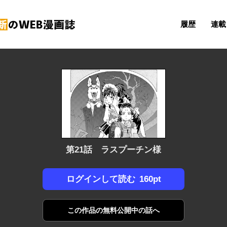
履歴
連載 
第21話 ラスプーチン様
160pt
ログインして読む
この作品の
無料公開中の話へ