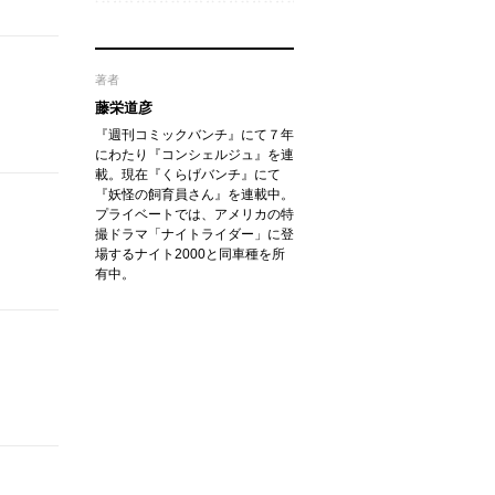
著者
藤栄道彦
『週刊コミックバンチ』にて７年
にわたり『コンシェルジュ』を連
載。現在『くらげバンチ』にて
『妖怪の飼育員さん』を連載中。
プライベートでは、アメリカの特
撮ドラマ「ナイトライダー」に登
場するナイト2000と同車種を所
有中。