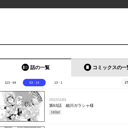
話の一覧
コミックス
の一
113 - 64
63 - 14
13 - 1
2022/11/01
第63話 細川ガラシャ様
160
pt