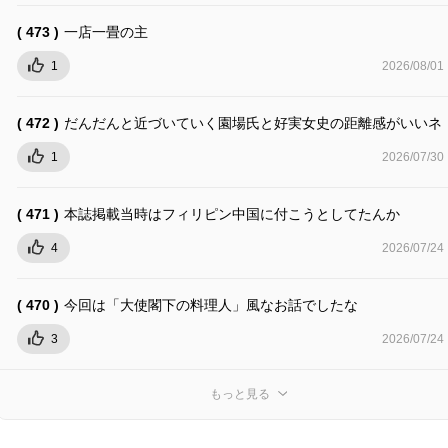
( 473 )
一店一畳の主
1
2026/08/01
( 472 )
だんだんと近づいていく園場氏と好実女史の距離感がいいネ
1
2026/07/30
( 471 )
本誌掲載当時はフィリピン中国に付こうとしてたんか
4
2026/07/24
( 470 )
今回は「大使閣下の料理人」風なお話でしたな
3
2026/07/24
もっと見る