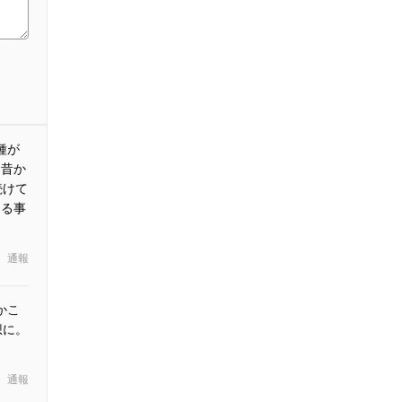
種が
 昔か
続けて
ける事
通報
かこ
想に。
通報