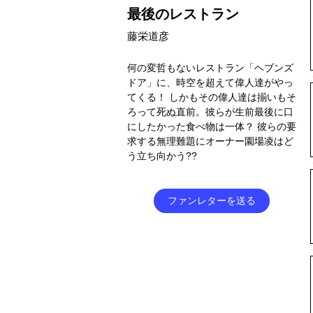
最後のレストラン
藤栄道彦
何の変哲もないレストラン「ヘブンズ
ドア」に、時空を超えて偉人達がやっ
てくる！ しかもその偉人達は揃いもそ
ろって死ぬ直前。彼らが生前最後に口
にしたかった食べ物は一体？ 彼らの要
求する無理難題にオーナー園場凌はど
う立ち向かう??
ファンレターを送る