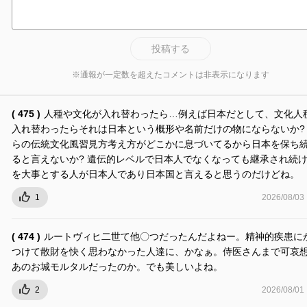
投稿する
※通報が一定数を超えたコメントは非表示になります
( 475 )
人種や文化が入れ替わったら…例えば日本だとして、文化人
入れ替わったらそれは日本という概形や名前だけの物にならないか?
らの伝統文化風習見方考え方がどこかに息づいてるから日本を保ち
ると言えないか? 遺伝的レベルで日本人でなくなっても継承され続
を大事とする人が日本人であり日本国と言えると思うのだけどね。
1
2026/08/03
( 474 )
ルートヴィヒ二世て他〇つだったんだよねー。精神的疾患に
つけて散財を快く思わなかった人達に、かなぁ。侍医さんまで可哀
あのお城モルタルだったのか。でも美しいよね。
2
2026/08/01