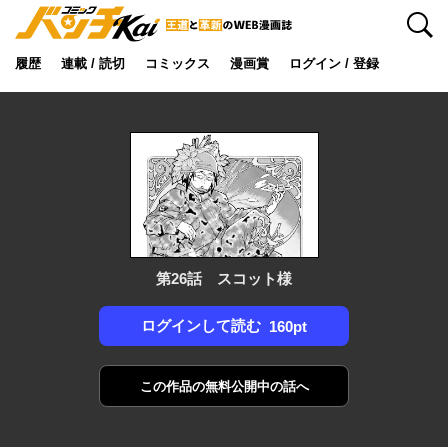
検索
履歴
連載 / 読切
コミックス
漫画賞
ログイン / 登録
第26話 スコット様
ログインして読む
160pt
この作品の
無料公開中の話へ