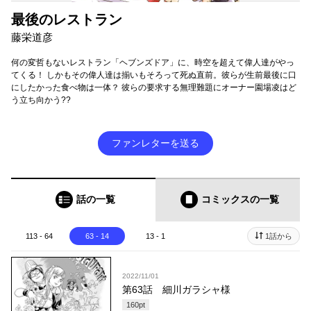
最後のレストラン
藤栄道彦
何の変哲もないレストラン「ヘブンズドア」に、時空を超えて偉人達がやっ
てくる！ しかもその偉人達は揃いもそろって死ぬ直前。彼らが生前最後に口
にしたかった食べ物は一体？ 彼らの要求する無理難題にオーナー園場凌はど
う立ち向かう??
ファンレターを送る
話の一覧
コミックス
の一覧
113 - 64
63 - 14
13 - 1
1話から
2022/11/01
第63話 細川ガラシャ様
160
pt