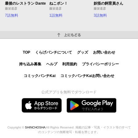
最後のレストラン Dante
ねこポン！
妖怪の飼育員さん
藤栄道彦
藤栄道彦
藤栄道彦
7話無料
1話無料
3話無料
上にもどる
TOP
くらげバンチについて
グッズ
お問い合わせ
持ち込み募集
ヘルプ
利用規約
プライバシーポリシー
コミックバンチKai
コミックバンチKaiお問い合わせ
公式アプリを無料でダウンロード
Copyright ©
SHINCHOSHA
All Rights Reserved. 掲載の記事・写真・イラスト等のすべて
のコンテンツの無断複写・転載を禁じます。