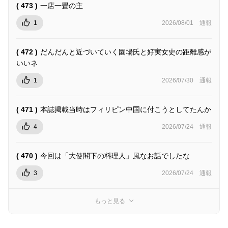
( 473 )
一店一畳の主
1
2026/08/01
通報
( 472 )
だんだんと近づいていく園場氏と好実女史の距離感が
いいネ
1
2026/07/30
通報
( 471 )
本誌掲載当時はフィリピン中国に付こうとしてたんか
4
2026/07/24
通報
( 470 )
今回は「大使閣下の料理人」風なお話でしたな
3
2026/07/24
通報
もっと見る