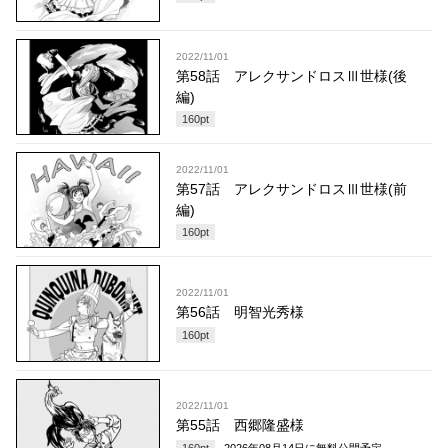
2022/11/01
第58話 アレクサンドロスⅢ世様(後
編)
160
pt
2022/11/01
第57話 アレクサンドロスⅢ世様(前
編)
160
pt
2022/11/01
第56話 明智光秀様
160
pt
2022/11/01
第55話 西郷隆盛様
160
pt
2026年08月14日
に無料公開予定