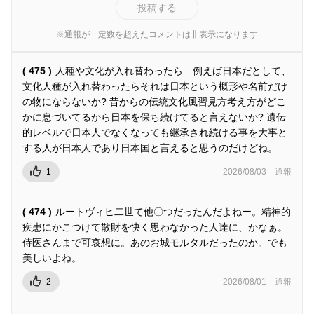
投稿する
※通報が一定数を超えたコメントは非表示になります
( 475 )
人種や文化が入れ替わったら…例えば日本だとして、
文化人種が入れ替わったらそれは日本という概形や名前だけ
の物にならないか? 昔からの伝統文化風習見方考え方がどこ
かに息づいてるから日本を保ち続けてると言えないか? 遺伝
的レベルで日本人でなくなっても継承され続ける事を大事と
する人が日本人であり日本国と言えると思うのだけどね。
1
2026/08/03
通報
( 474 )
ルートヴィヒ二世て他〇つだったんだよねー。精神的
疾患にかこつけて散財を快く思わなかった人達に、かなぁ。
侍医さんまで可哀想に。あのお城モルタルだったのか。でも
美しいよね。
2
2026/08/01
通報