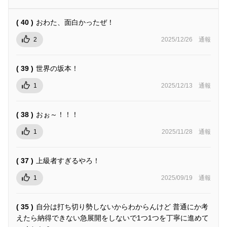
( 40 )
おわた、面白かったぜ！
2
2025/12/26
通報
( 39 )
世界の坂本！
1
2025/12/13
通報
( 38 )
おぉ～！！！
1
2025/11/28
通報
( 37 )
上級者すぎるやろ！
1
2025/09/19
通報
( 35 )
自分は打ち切り勢しないからわからんけど 普通にか考
えたら納得できない急展開をしないで1つ1つを丁寧に進めて