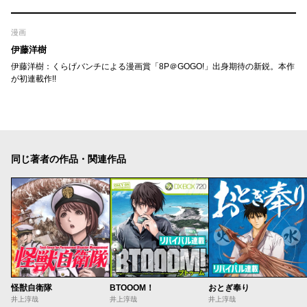
漫画
伊藤洋樹
伊藤洋樹：くらげバンチによる漫画賞「8P＠GOGO!」出身期待の新鋭。本作
が初連載作!!
同じ著者の作品・関連作品
怪獣自衛隊
BTOOOM！
おとぎ奉り
井上淳哉
井上淳哉
井上淳哉