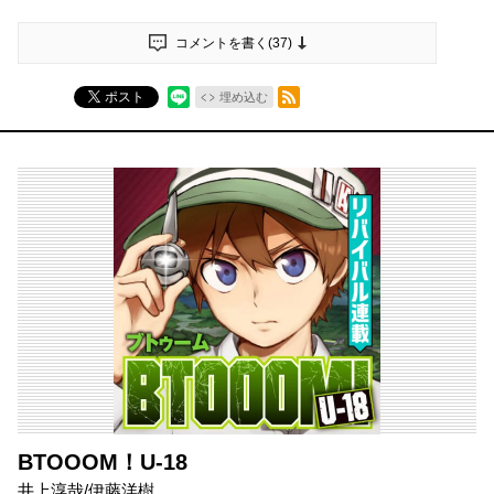
コメントを書く(
37
)
RSSフィード
ポスト
埋め込む
BTOOOM！U-18
井上淳哉/伊藤洋樹