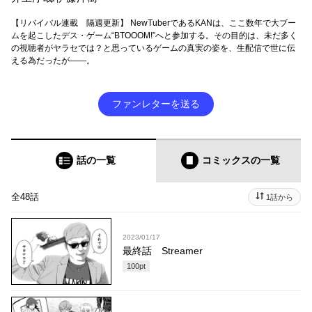
【リバイバル連載 隔週更新】 NewTuberであるKANは、ここ数年で大ブー
ムを起こしたデス・ゲーム“BTOOOM!”へと参加する。その目的は、未だ多く
の視聴者がヤラセでは？と思っているゲームの真実の姿を、生配信で世に伝
える為だったが――。
ファンレターを送る
話の一覧
コミックス
の一覧
全48話
1話から
2023/01/17
最終話 Streamer
100
pt