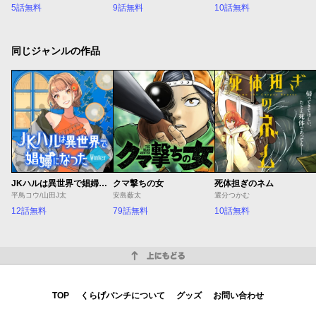
5話無料
9話無料
10話無料
同じジャンルの作品
JKハルは異世界で娼婦になった Winter
クマ撃ちの女
死体担ぎのネム
平鳥コウ/山田J太
安島薮太
選分つかむ
12話無料
79話無料
10話無料
上にもどる
TOP
くらげバンチについて
グッズ
お問い合わせ