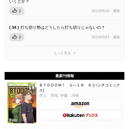
いくとか？
1
2023/05/18
通報
( 34 )
打ち切り勢はどうしたら打ち切りじゃないの？
2
2023/03/24
通報
もっと見る
最新刊情報
ＢＴＯＯＯＭ！ Ｕ―１８ ６ (バンチコミック
ス)
井上 淳哉, 伊藤 洋樹