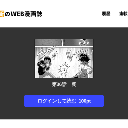
履歴
連載 
第36話 罠
100pt
ログインして読む