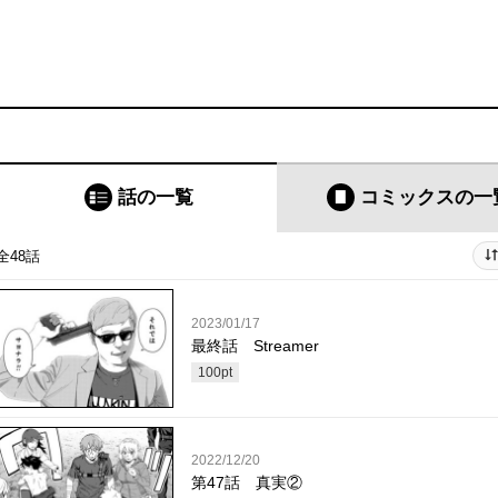
話の一覧
コミックス
の一
全48話
2023/01/17
最終話 Streamer
100
pt
2022/12/20
第47話 真実②