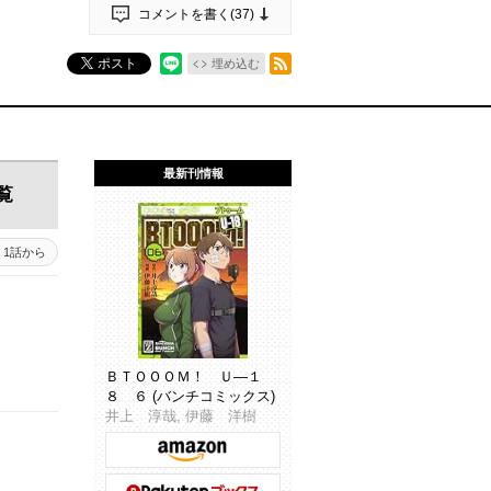
コメントを書く(
37
)
RSSフィード
ポスト
埋め込む
最新刊情報
覧
1話から
ＢＴＯＯＯＭ！ Ｕ―１
８ ６ (バンチコミックス)
井上 淳哉, 伊藤 洋樹