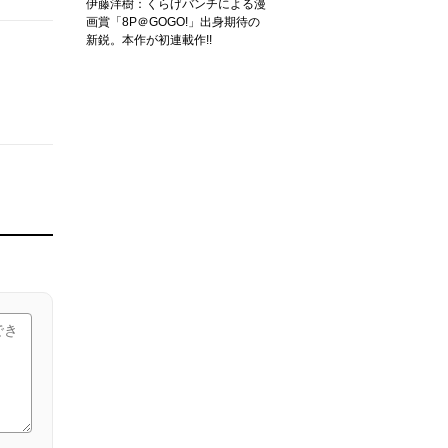
伊藤洋樹：くらげバンチによる漫
画賞「8P＠GOGO!」出身期待の
新鋭。本作が初連載作!!