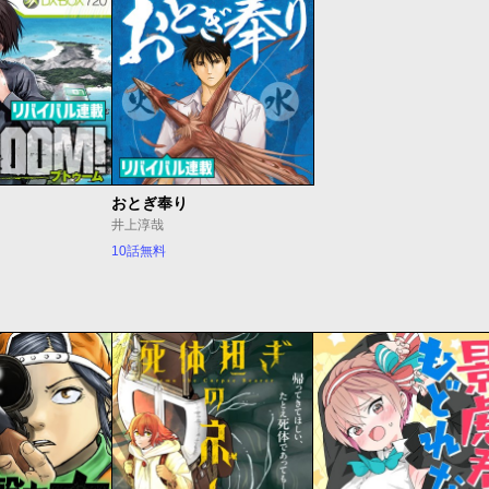
おとぎ奉り
井上淳哉
10話無料