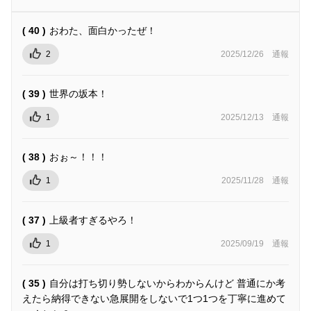
( 40 )
おわた、面白かったぜ！
2
2025/12/26
通報
( 39 )
世界の坂本！
1
2025/12/13
通報
( 38 )
おぉ～！！！
1
2025/11/28
通報
( 37 )
上級者すぎるやろ！
1
2025/09/19
通報
( 35 )
自分は打ち切り勢しないからわからんけど 普通にか考
えたら納得できない急展開をしないで1つ1つを丁寧に進めて