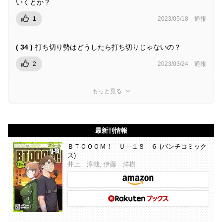
いくとか？
1
2023/05/18
通報
( 34 )
打ち切り勢はどうしたら打ち切りじゃないの？
2
2023/03/24
通報
もっと見る
最新刊情報
ＢＴＯＯＯＭ！ Ｕ―１８ ６ (バンチコミック
ス)
井上 淳哉, 伊藤 洋樹