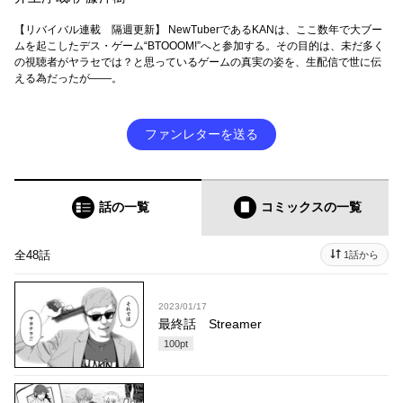
【リバイバル連載 隔週更新】 NewTuberであるKANは、ここ数年で大ブー
ムを起こしたデス・ゲーム“BTOOOM!”へと参加する。その目的は、未だ多く
の視聴者がヤラセでは？と思っているゲームの真実の姿を、生配信で世に伝
える為だったが――。
ファンレターを送る
話の一覧
コミックス
の一覧
全48話
1話から
2023/01/17
最終話 Streamer
100
pt