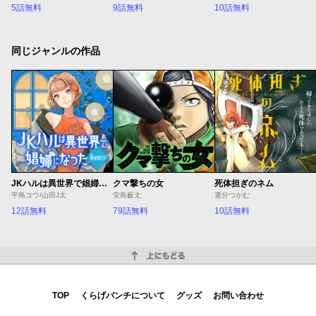
5話無料
9話無料
10話無料
同じジャンルの作品
JKハルは異世界で娼婦になった Winter
クマ撃ちの女
死体担ぎのネム
平鳥コウ/山田J太
安島薮太
選分つかむ
12話無料
79話無料
10話無料
上にもどる
TOP
くらげバンチについて
グッズ
お問い合わせ