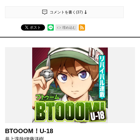
コメントを書く(
37
)
RSSフィード
ポスト
埋め込む
BTOOOM！U-18
井上淳哉/伊藤洋樹