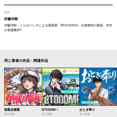
漫画
伊藤洋樹
伊藤洋樹：くらげバンチによる漫画賞「8P＠GOGO!」出身期待の新鋭。本作
が初連載作!!
同じ著者の作品・関連作品
怪獣自衛隊
BTOOOM！
おとぎ奉り
井上淳哉
井上淳哉
井上淳哉